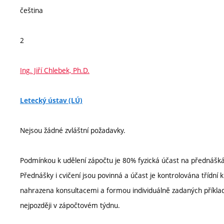
čeština
2
Ing. Jiří Chlebek, Ph.D.
Letecký ústav (LÚ)
Nejsou žádné zvláštní požadavky.
Podmínkou k udělení zápočtu je 80% fyzická účast na přednášk
Přednášky i cvičení jsou povinná a účast je kontrolována tříd
nahrazena konsultacemi a formou individuálně zadaných příkla
nejpozději v zápočtovém týdnu.