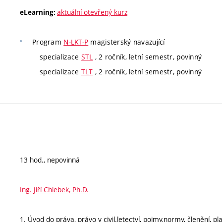
aktuální otevřený kurz
eLearning:
Program
N-LKT-P
magisterský navazující
specializace
STL
, 2 ročník, letní semestr, povinný
specializace
TLT
, 2 ročník, letní semestr, povinný
13 hod., nepovinná
Ing. Jiří Chlebek, Ph.D.
1. Úvod do práva, právo v civil.letectví, pojmy,normy, členění, pl