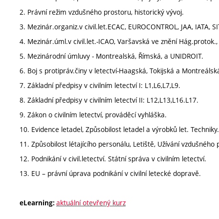
2. Právní režim vzdušného prostoru, historický vývoj.
3. Mezinár.organiz.v civil.let.ECAC, EUROCONTROL, JAA, IATA, SI
4. Mezinár.úml.v civil.let.-ICAO, Varšavská ve znění Hág.protok.
5. Mezinárodní úmluvy - Montrealská, Římská, a UNIDROIT.
6. Boj s protipráv.činy v letectví-Haagská, Tokijská a Montreáls
7. Základní předpisy v civilním letectví I: L1,L6,L7,L9.
8. Základní předpisy v civilním letectví II: L12,L13,L16.L17.
9. Zákon o civilním letectví, prováděcí vyhláška.
10. Evidence letadel, Způsobilost letadel a výrobků let. Techniky.
11. Způsobilost létajícího personálu, Letiště, Užívání vzdušného 
12. Podnikání v civil.letectví. Státní správa v civilním letectví.
13. EU – právní úprava podnikání v civilní letecké dopravě.
aktuální otevřený kurz
eLearning: