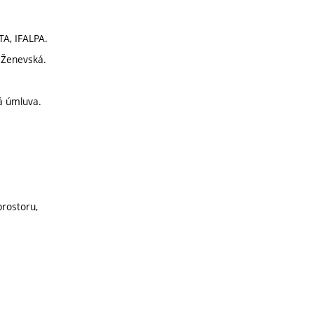
TA, IFALPA.
, Ženevská.
ká úmluva.
prostoru,