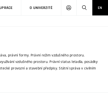
PŘIHLÁSIT
HLEDAT
UPRÁCE
O UNIVERZITĚ
EN
SE
práva, právní formy. Právní režim vzdušného prostoru.
 využívání vzdušného prostoru. Právní status letadla, posádky
etecké provozní a stavební předpisy. Státní správa v civilním