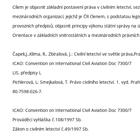
Cílem je objasnit základní postavení práva v civilním letectví
mezinárodních organizací, jejichž je ČR členem, s podstatou legis
provozních předpisů, objasnit principy výkonu státní správy na úse
Orientace v základních vnitrostátních a mezinárodních právních 
Čapek,J.,Klíma, R., Zbíralová, J.: Civilní letectví ve světle práva,
ICAO: Convention on International Civil Aviation Doc 7300/7
LIS, předpisy L
Pichlerová, L; Smejkalová, T. Právo civilního letectví. 1. vyd. P
80-7598-026-7.
ICAO: Convention on International Civil Aviation Doc 7300/7
Prováděcí vyhláška č.108/1997 Sb.
Zákon o civilním letectví č.49/1997 Sb.