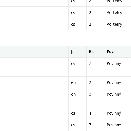
cs
2
Volitelný
cs
2
Volitelný
cs
2
Volitelný
J.
Kr.
Pov.
cs
7
Povinný
en
2
Povinný
en
0
Povinný
cs
4
Povinný
cs
7
Povinný