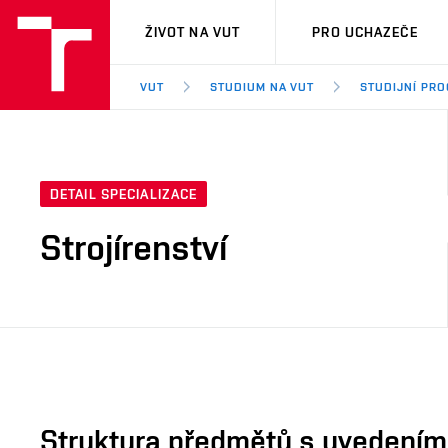
VUT
ŽIVOT NA VUT
PRO UCHAZEČE
VUT
STUDIUM NA VUT
STUDIJNÍ PR
DETAIL SPECIALIZACE
Strojírenství
Struktura předmětů s uvedením E