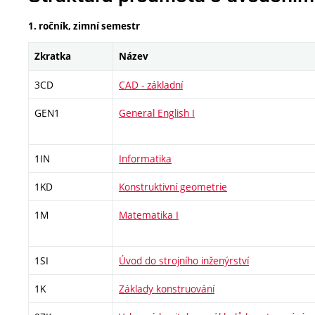
1. ročník, zimní semestr
Zkratka
Název
3CD
CAD - základní
GEN1
General English I
1IN
Informatika
1KD
Konstruktivní geometrie
1M
Matematika I
1SI
Úvod do strojního inženýrství
1K
Základy konstruování