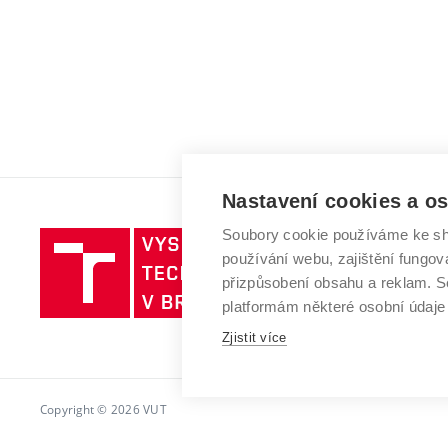
Nastavení cookies a o
Soubory cookie používáme ke sh
Vysoké
používání webu, zajištění fungová
učení
přizpůsobení obsahu a reklam.
technické
platformám některé osobní údaje
v
Zjistit více
Brně
Copyright © 2026 VUT