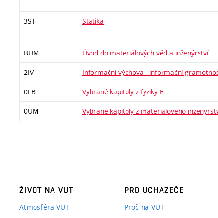
3ST
Statika
BUM
Úvod do materiálových věd a inženýrství
2IV
Informační výchova - informační gramotno
0FB
Vybrané kapitoly z fyziky B
0UM
Vybrané kapitoly z materiálového inženýrstv
ŽIVOT NA VUT
PRO UCHAZEČE
Atmosféra VUT
Proč na VUT