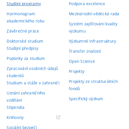
Studijní programy
Podpora excelence
Harmonogram
Mezinárodní vědecká rada
akademického roku
Systém zajišťování kvality
Závěrečné práce
výzkumu
Doktorské studium
Výzkumné infrastruktury
Studijní předpisy
Transfer znalostí
Poplatky za studium
Open Science
Zpracování osobních údajů
Projekty
studentů
Projekty ze strukturálních
Studium a stáže v zahraničí
fondů
Uznání zahraničního
Specifický výzkum
vzdělání
Stipendia
(externí
Knihovny
odkaz)
Sociální bezpečí