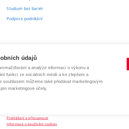
Studium bez bariér
Podpora podnikání
sobních údajů
romažďování a analýze informací o výkonu a
VYSOKÉ UČENÍ TECHNICKÉ V BRNĚ
ní funkcí ze sociálních médií a ke zlepšení a
Antonínská 548/1
www.vut.cz
 Se souhlasem můžeme také předávat marketingovým
602 00 Brno
vut@vutbr.cz
 pro marketingové účely.
Prohlášení o přístupnosti
Informace o používání cookies