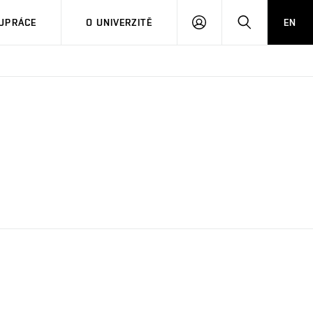
PŘIHLÁSIT
HLEDAT
UPRÁCE
O UNIVERZITĚ
EN
SE