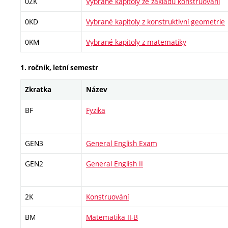
0ZK
Vybrané kapitoly ze základů konstruování
0KD
Vybrané kapitoly z konstruktivní geometrie
0KM
Vybrané kapitoly z matematiky
1. ročník, letní semestr
Zkratka
Název
BF
Fyzika
GEN3
General English Exam
GEN2
General English II
2K
Konstruování
BM
Matematika II-B