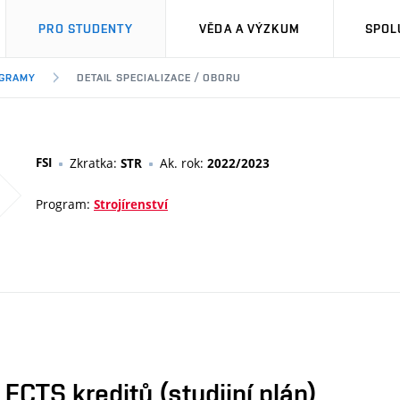
PRO STUDENTY
VĚDA A VÝZKUM
SPOL
OGRAMY
DETAIL SPECIALIZACE / OBORU
FSI
Zkratka:
Ak. rok:
STR
2022/2023
Program:
Strojírenství
CTS kreditů (studijní plán)