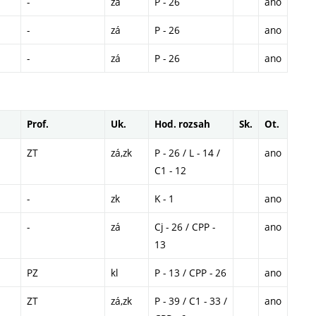
-
zá
P - 26
ano
-
zá
P - 26
ano
-
zá
P - 26
ano
Prof.
Uk.
Hod. rozsah
Sk.
Ot.
ZT
zá,zk
P - 26 / L - 14 /
ano
C1 - 12
-
zk
K - 1
ano
-
zá
Cj - 26 / CPP -
ano
13
PZ
kl
P - 13 / CPP - 26
ano
ZT
zá,zk
P - 39 / C1 - 33 /
ano