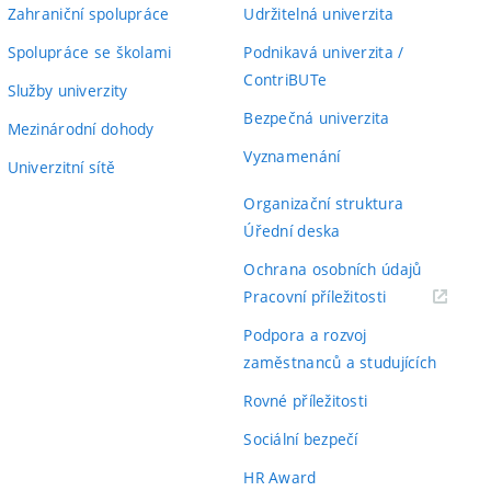
Zahraniční spolupráce
Udržitelná univerzita
Spolupráce se školami
Podnikavá univerzita /
ContriBUTe
Služby univerzity
Bezpečná univerzita
Mezinárodní dohody
Vyznamenání
Univerzitní sítě
Organizační struktura
Úřední deska
Ochrana osobních údajů
(externí
Pracovní příležitosti
odkaz)
Podpora a rozvoj
zaměstnanců a studujících
Rovné příležitosti
Sociální bezpečí
HR Award