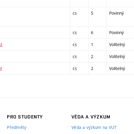
cs
5
Povinný
cs
6
Povinný
st
cs
1
Volitelný
cs
2
Volitelný
í
cs
2
Volitelný
PRO STUDENTY
VĚDA A VÝZKUM
Předměty
Věda a výzkum na VUT