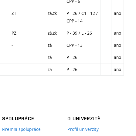
CPP - 6
ZT
zá,zk
P - 26 / C1 - 12 /
ano
CPP - 14
PZ
zá,zk
P - 39 / L - 26
ano
-
zá
CPP - 13
ano
-
zá
P - 26
ano
-
zá
P - 26
ano
SPOLUPRÁCE
O UNIVERZITĚ
Firemní spolupráce
Profil univerzity