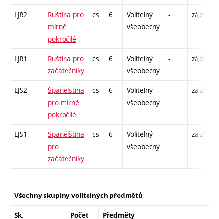
LJR2
Ruština pro
cs
6
Volitelný
-
zá,zk
C
mírně
všeobecný
pokročilé
LJR1
Ruština pro
cs
6
Volitelný
-
zá,zk
C
začátečníky
všeobecný
LJS2
Španělština
cs
6
Volitelný
-
zá,zk
C
pro mírně
všeobecný
pokročilé
LJS1
Španělština
cs
6
Volitelný
-
zá,zk
C
pro
všeobecný
začátečníky
Všechny skupiny volitelných předmětů
Sk.
Počet
Předměty