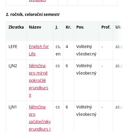
2. ročník, celoroční semestr
Zkratka
Název
J.
Kr.
Pov.
Prof.
Uk.
H
r
LEFE
English for
cs,
4
Volitelný
-
zá,zk
C
Life
en
všeobecný
LJN2
Němčina
cs
6
Volitelný
-
zá,zk
C
pro mírně
všeobecný
pokročilé
grundkurs
II
LJN1
Němčina
cs
6
Volitelný
-
zá,zk
C
pro
všeobecný
začátečníky
grundkurs I