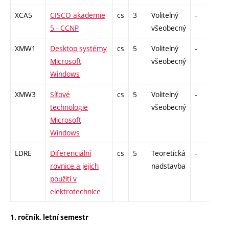
XCA5
CISCO akademie
cs
3
Volitelný
-
zk
5 - CCNP
všeobecný
XMW1
Desktop systémy
cs
5
Volitelný
-
zk
Microsoft
všeobecný
Windows
XMW3
Síťové
cs
5
Volitelný
-
zk
technologie
všeobecný
Microsoft
Windows
LDRE
Diferenciální
cs
5
Teoretická
-
zá,
rovnice a jejich
nadstavba
použití v
elektrotechnice
1. ročník, letní semestr