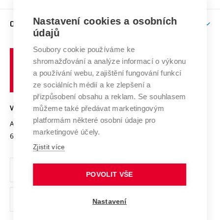
Brno
Podpora excelence
Závěrečné práce
Studium bez bariér
Zpracování osobních údajů uchazečů o studium
Firemní spolupráce
Mezinárodní vědecká rada
Nastavení cookies a osobních
O UNIVERZITĚ
Doktorské studium
Podpora podnikání
E-přihláška
údajů
Zahraniční spolupráce
Systém zajišťování kvality výzkumu
Profil univerzity
Spolupráce se školami
Soubory cookie používáme ke
Vysoké
Výzkumné infrastruktury
shromažďování a analýze informací o výkonu
Udržitelná univerzita
učení
Služby univerzity
Transfer znalostí
a používání webu, zajištění fungování funkcí
technické
Podnikavá univerzita / ContriBUTe
Mezinárodní dohody
ze sociálních médií a ke zlepšení a
Open Science
v
Bezpečná univerzita
přizpůsobení obsahu a reklam. Se souhlasem
Univerzitní sítě
Brně
Projekty
můžeme také předávat marketingovým
VYSOKÉ UČENÍ TECHNICKÉ V BRNĚ
Vyznamenání
platformám některé osobní údaje pro
Projekty ze strukturálních fondů
Antonínská 548/1
www.vut.cz
marketingové účely.
Organizační struktura
602 00 Brno
vut@vutbr.cz
Specifický výzkum
Zjistit více
Úřední deska
Ochrana osobních údajů
POVOLIT VŠE
(externí
Pracovní příležitosti
Nastavení
odkaz)
Podpora a rozvoj zaměstnanců a studujících