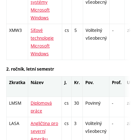
systémy
všeobecný
Microsoft
Windows
XMW3
Síťové
cs
5
Volitelný
-
zk
technologie
všeobecný
Microsoft
Windows
2. ročník, letní semestr
Zkratka
Název
J.
Kr.
Pov.
Prof.
Uk.
LMSM
Diplomová
cs
30
Povinný
-
zá
práce
LASA
Angličtina pro
cs
3
Volitelný
-
zá,zk
severní
všeobecný
Ameriku