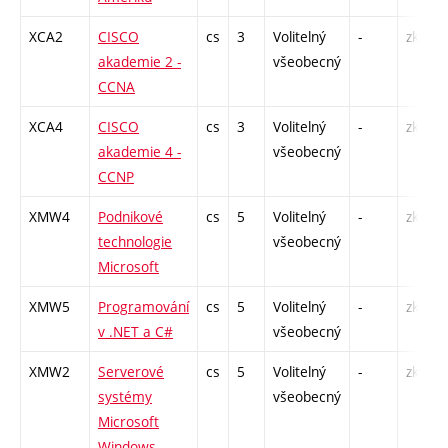
XCA2
CISCO
cs
3
Volitelný
-
zk
akademie 2 -
všeobecný
CCNA
XCA4
CISCO
cs
3
Volitelný
-
zk
akademie 4 -
všeobecný
CCNP
XMW4
Podnikové
cs
5
Volitelný
-
zk
technologie
všeobecný
Microsoft
XMW5
Programování
cs
5
Volitelný
-
zk
v .NET a C#
všeobecný
XMW2
Serverové
cs
5
Volitelný
-
zk
systémy
všeobecný
Microsoft
Windows