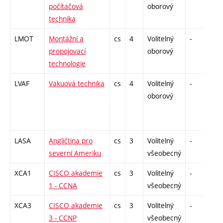
počítačová
oborový
technika
LMOT
Montážní a
cs
4
Volitelný
-
zá,
propojovací
oborový
technologie
LVAF
Vakuová technika
cs
4
Volitelný
-
zk
oborový
LASA
Angličtina pro
cs
3
Volitelný
-
zá,
severní Ameriku
všeobecný
XCA1
CISCO akademie
cs
3
Volitelný
-
zk
1 - CCNA
všeobecný
XCA3
CISCO akademie
cs
3
Volitelný
-
zk
3 - CCNP
všeobecný