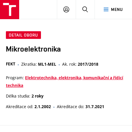
VUT
PŘIHLÁSIT
HLEDAT
MENU
SE
DETAIL OBORU
Mikroelektronika
FEKT
Zkratka:
Ak. rok:
ML1-MEL
2017/2018
Program:
Elektrotechnika, elektronika, komunikační a řídicí
technika
Délka studia:
2 roky
Akreditace od:
Akreditace do:
2.1.2002
31.7.2021