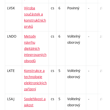
LVSK
Výroba
cs
6
Povinný
-
zk
součástek a
konstrukčních
prvků
LNDO
Metody
cs
6
Volitelný
-
zá,zk
návrhu
oborový
digitálních
integrovaných
obvodů
LKTE
Konstrukce a
cs
5
Volitelný
-
zk
technologie
oborový
elektronických
zařízení
LSAJ
Spolehlivost a
cs
5
Volitelný
-
zk
jakost
oborový