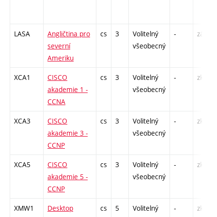
LASA
Angličtina pro
cs
3
Volitelný
-
zá,zk
severní
všeobecný
Ameriku
XCA1
CISCO
cs
3
Volitelný
-
zk
akademie 1 -
všeobecný
CCNA
XCA3
CISCO
cs
3
Volitelný
-
zk
akademie 3 -
všeobecný
CCNP
XCA5
CISCO
cs
3
Volitelný
-
zk
akademie 5 -
všeobecný
CCNP
XMW1
Desktop
cs
5
Volitelný
-
zk