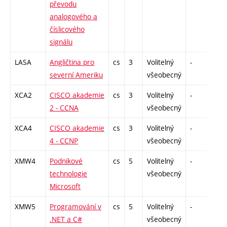
převodu
analogového a
číslicového
signálu
LASA
Angličtina pro
cs
3
Volitelný
-
zá,z
severní Ameriku
všeobecný
XCA2
CISCO akademie
cs
3
Volitelný
-
zk
2 - CCNA
všeobecný
XCA4
CISCO akademie
cs
3
Volitelný
-
zk
4 - CCNP
všeobecný
XMW4
Podnikové
cs
5
Volitelný
-
zk
technologie
všeobecný
Microsoft
XMW5
Programování v
cs
5
Volitelný
-
zk
.NET a C#
všeobecný