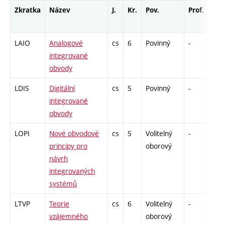
Zkratka
Název
J.
Kr.
Pov.
Prof.
Uk.
LAIO
Analogové
cs
6
Povinný
-
zá,z
integrované
obvody
LDIS
Digitální
cs
5
Povinný
-
zá,z
integrované
obvody
LOPI
Nové obvodové
cs
5
Volitelný
-
zá,z
principy pro
oborový
návrh
integrovaných
systémů
LTVP
Teorie
cs
6
Volitelný
-
zá,z
vzájemného
oborový