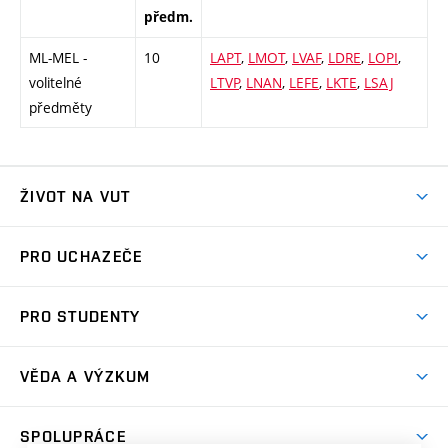
předm.
ML-MEL -
10
LAPT
,
LMOT
,
LVAF
,
LDRE
,
LOPI
,
volitelné
LTVP
,
LNAN
,
LEFE
,
LKTE
,
LSAJ
předměty
ŽIVOT NA VUT
Atmosféra VUT
PRO UCHAZEČE
Prostory školy
Proč na VUT
Koleje
PRO STUDENTY
Studijní programy
Stravování
Předměty
Studijní předpisy
Studium a stáže v zahraničí
Stipendia
Dny otevřených dveří
VĚDA A VÝZKUM
Sport na VUT
(externí
Studijní programy
Poplatky za studium
Uznání zahraničního vzdělání
Knihovny
Aktivity pro juniory
Studentský život
odkaz)
Věda a výzkum na VUT
Harmonogram akademického roku
Zpracování osobních údajů studentů
Sociální bezpečí
SPOLUPRÁCE
Celoživotní vzdělávání