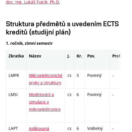
doc. Ing. Lukáš Fujcik, Ph.D.
Struktura předmětů s uvedením ECTS
kreditů (studijní plán)
1. ročník, zimní semestr
Zkratka
Název
J.
Kr.
Pov.
Prof.
Uk
LMPR
Mikroelektronické
cs
5
Povinný
-
zá,
prvky a struktury
LMSI
Modelování a
cs
6
Povinný
-
zá,
simulace v
mikroelektronice
LAPT
Aplikovaná
cs
6
Volitelný
-
zá,