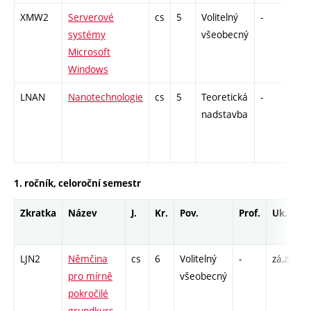
XMW2
Serverové
cs
5
Volitelný
-
zk
systémy
všeobecný
Microsoft
Windows
LNAN
Nanotechnologie
cs
5
Teoretická
-
zá,z
nadstavba
1. ročník, celoroční semestr
Zkratka
Název
J.
Kr.
Pov.
Prof.
Uk.
H
r
LJN2
Němčina
cs
6
Volitelný
-
zá,zk
C
pro mírně
všeobecný
pokročilé
grundkurs