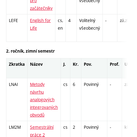
pro
všeobecný
začátečníky
LEFE
English for
cs,
4
Volitelný
-
zá,zk
C
Life
en
všeobecný
2. ročník, zimní semestr
Zkratka
Název
J.
Kr.
Pov.
Prof.
Uk.
LNAI
Metody
cs
6
Povinný
-
zá,zk
návrhu
analogových
integrovaných
obvodů
LM2M
Semestrální
cs
2
Povinný
-
kl
práce 2