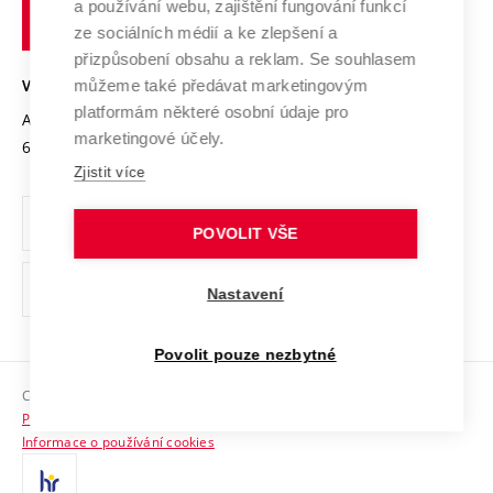
Transfer znalostí
a používání webu, zajištění fungování funkcí
technické
Podnikavá univerzita / ContriBUTe
Mezinárodní dohody
ze sociálních médií a ke zlepšení a
Open Science
v
Bezpečná univerzita
přizpůsobení obsahu a reklam. Se souhlasem
Univerzitní sítě
Brně
Projekty
můžeme také předávat marketingovým
VYSOKÉ UČENÍ TECHNICKÉ V BRNĚ
Vyznamenání
platformám některé osobní údaje pro
Projekty ze strukturálních fondů
Antonínská 548/1
www.vut.cz
marketingové účely.
Organizační struktura
602 00 Brno
vut@vutbr.cz
Specifický výzkum
Zjistit více
Úřední deska
Ochrana osobních údajů
POVOLIT VŠE
(externí
Pracovní příležitosti
Nastavení
odkaz)
Podpora a rozvoj zaměstnanců a studujících
Povolit pouze nezbytné
Rovné příležitosti
Copyright © 2026 VUT
Sociální bezpečí
Prohlášení o přístupnosti
HR Award
Informace o používání cookies