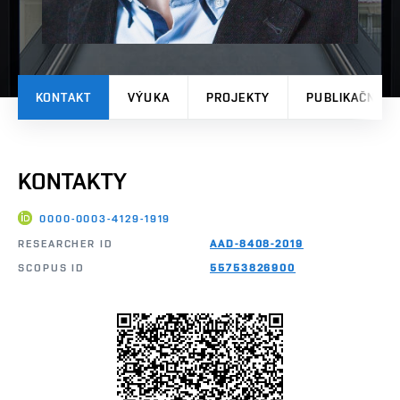
KONTAKT
VÝUKA
PROJEKTY
PUBLIKAČNÍ V
KONTAKTY
0000-0003-4129-1919
RESEARCHER ID
AAD-8408-2019
SCOPUS ID
55753826900