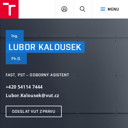
VUT
PŘIHLÁSIT
HLEDAT
MENU
SE
Ing.
LUBOR
KALOUSEK
Ph.D.
FAST, PST – ODBORNÝ ASISTENT
+420 54114 7444
Lubor.Kalousek@vut.cz
ODESLAT VUT ZPRÁVU