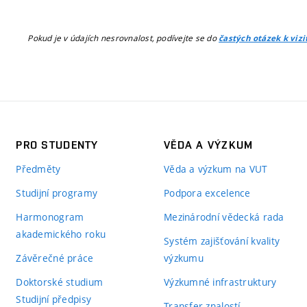
Pokud je v údajích nesrovnalost, podívejte se do
častých otázek k viz
PRO STUDENTY
VĚDA A VÝZKUM
Předměty
Věda a výzkum na VUT
Studijní programy
Podpora excelence
Harmonogram
Mezinárodní vědecká rada
akademického roku
Systém zajišťování kvality
Závěrečné práce
výzkumu
Doktorské studium
Výzkumné infrastruktury
Studijní předpisy
Transfer znalostí