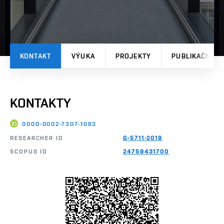
KONTAKT
VÝUKA
PROJEKTY
PUBLIKAČNÍ V
KONTAKTY
0000-0002-7307-1083
RESEARCHER ID
G-5711-2019
SCOPUS ID
24759431700