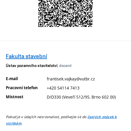
Fakulta stavební
Ústav pozemního stavitelství
, docent
E-mail
frantisek.vajkay@vutbr.cz
Pracovní telefon
+420 54114 7413
Místnost
D/D330 (Veveří 512/95, Brno 602 00)
Pokud je v údajích nesrovnalost, podívejte se do
častých otázek k
.
vizitkám