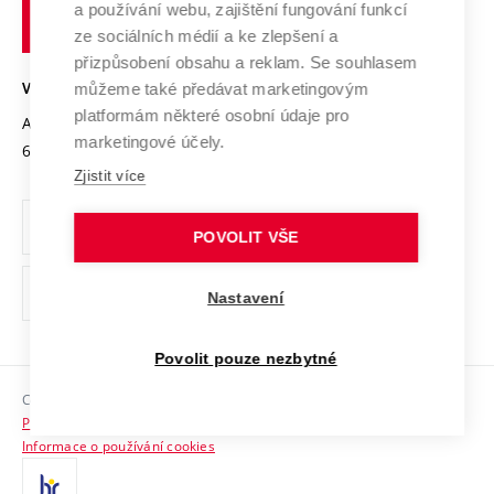
Transfer znalostí
a používání webu, zajištění fungování funkcí
technické
Podnikavá univerzita / ContriBUTe
Mezinárodní dohody
ze sociálních médií a ke zlepšení a
Open Science
v
Bezpečná univerzita
přizpůsobení obsahu a reklam. Se souhlasem
Univerzitní sítě
Brně
Projekty
můžeme také předávat marketingovým
VYSOKÉ UČENÍ TECHNICKÉ V BRNĚ
Vyznamenání
platformám některé osobní údaje pro
Projekty ze strukturálních fondů
Antonínská 548/1
www.vut.cz
marketingové účely.
Organizační struktura
602 00 Brno
vut@vutbr.cz
Specifický výzkum
Zjistit více
Úřední deska
Ochrana osobních údajů
POVOLIT VŠE
(externí
Pracovní příležitosti
Nastavení
odkaz)
Podpora a rozvoj zaměstnanců a studujících
Povolit pouze nezbytné
Rovné příležitosti
Copyright © 2026 VUT
Sociální bezpečí
Prohlášení o přístupnosti
HR Award
Informace o používání cookies