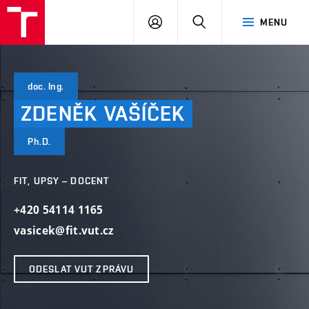
VUT
PŘIHLÁSIT
HLEDAT
MENU
SE
doc. Ing.
ZDENĚK
VAŠÍČEK
Ph.D.
FIT, UPSY – DOCENT
+420 54114 1165
vasicek@fit.vut.cz
ODESLAT VUT ZPRÁVU