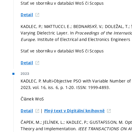
Stať ve sborníku v databázi WoS či Scopus
Detail
KADLEC, P.; MATTUCCI, E.; BEDNARSKÝ, V.; DOLEŽAL, T.; 
Varying Dielectric Layer. In
Proceedings of the Internat
Europe.
Institute of Electrical and Electronics Engineers
Stať ve sborníku v databázi WoS či Scopus
Detail
2023
KADLEC, P. Multi-Objective PSO with Variable Number of
2023, vol. 16, iss. 6,
p. 1-20.
ISSN: 1999-4893.
Článek WoS
|
Detail
Plný text v Digitální knihovně
ČAPEK, M.; JELÍNEK, L.; KADLEC, P.; GUSTAFSSON, M. Opt
Theory and Implementation.
IEEE TRANSACTIONS ON 