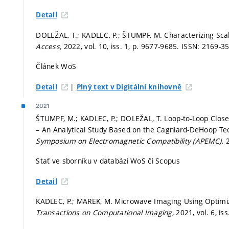
Detail
DOLEŽAL, T.; KADLEC, P.; ŠTUMPF, M. Characterizing Sc
Access,
2022, vol. 10, iss. 1,
p. 9677-9685.
ISSN: 2169-35
Článek WoS
|
Detail
Plný text v Digitální knihovně
2021
ŠTUMPF, M.; KADLEC, P.; DOLEŽAL, T. Loop-to-Loop Clos
– An Analytical Study Based on the Cagniard-DeHoop Te
Symposium on Electromagnetic Compatibility (APEMC).
Stať ve sborníku v databázi WoS či Scopus
Detail
KADLEC, P.; MAREK, M. Microwave Imaging Using Optimi
Transactions on Computational Imaging,
2021, vol. 6, iss