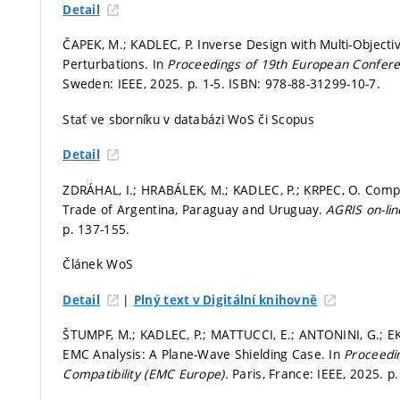
Detail
ČAPEK, M.; KADLEC, P. Inverse Design with Multi-Object
Perturbations. In
Proceedings of 19th European Confer
Sweden: IEEE, 2025.
p. 1-5.
ISBN: 978-88-31299-10-7.
Stať ve sborníku v databázi WoS či Scopus
Detail
ZDRÁHAL, I.; HRABÁLEK, M.; KADLEC, P.; KRPEC, O. Compa
Trade of Argentina, Paraguay and Uruguay.
AGRIS on-li
p. 137-155.
Článek WoS
|
Detail
Plný text v Digitální knihovně
ŠTUMPF, M.; KADLEC, P.; MATTUCCI, E.; ANTONINI, G.; E
EMC Analysis: A Plane-Wave Shielding Case. In
Proceedi
Compatibility (EMC Europe).
Paris, France: IEEE, 2025.
p