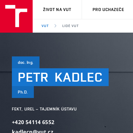
VUT
ŽIVOT NA VUT
PRO UCHAZEČE
VUT
LIDÉ VUT
doc. Ing.
PETR
KADLEC
Ph.D.
FEKT, UREL – TAJEMNÍK ÚSTAVU
+420 54114 6552
kadlecp@vut.cz