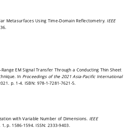
alar Metasurfaces Using Time-Domain Reflectometry.
IEEE
36.
e-Range EM Signal Transfer Through a Conducting Thin Sheet
chnique. In
Proceedings of the 2021 Asia-Pacific International
2021.
p. 1-4.
ISBN: 978-1-7281-7621-5.
zation with Variable Number of Dimensions.
IEEE
. 1,
p. 1586-1594.
ISSN: 2333-9403.