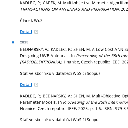
KADLEC, P.; ČAPEK, M. Multi-objective Memetic Algorith
TRANSACTIONS ON ANTENNAS AND PROPAGATION,
2026
Článek WoS
Detail
2025
BEDNARSKÝ, V.; KADLEC, P.; SHEN, M. A Low-Cost ANN Su
Designing UWB Antennas. In
Proceeding of the 35th Int
(RADIOELEKTRONIKA).
Hnanice, Czech republic: IEEE, 20
Stať ve sborníku v databázi WoS či Scopus
Detail
KADLEC, P.; BEDNARSKÝ, V.; SHEN, M. Multi-Objective Opt
Parameter Models. In
Proceeding of the 35th Internati
Hnanice, Czech republic: IEEE, 2025.
p. 1-6.
ISBN: 979-8-
Stať ve sborníku v databázi WoS či Scopus