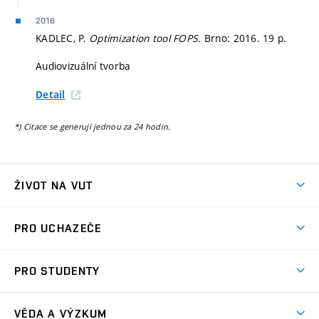
2016
KADLEC, P.
Optimization tool FOPS.
Brno: 2016. 19 p.
Audiovizuální tvorba
Detail
*) Citace se generují jednou za 24 hodin.
ŽIVOT NA VUT
Atmosféra VUT
PRO UCHAZEČE
Prostory školy
Proč na VUT
Koleje
PRO STUDENTY
Studijní programy
Stravování
Předměty
Studijní předpisy
Studium a stáže v zahraničí
Stipendia
Dny otevřených dveří
VĚDA A VÝZKUM
Sport na VUT