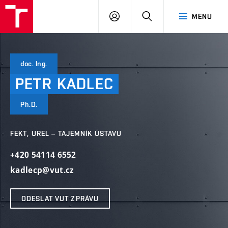
VUT
PŘIHLÁSIT
HLEDAT
MENU
SE
doc. Ing.
PETR
KADLEC
Ph.D.
FEKT, UREL – TAJEMNÍK ÚSTAVU
+420 54114 6552
kadlecp@vut.cz
ODESLAT VUT ZPRÁVU