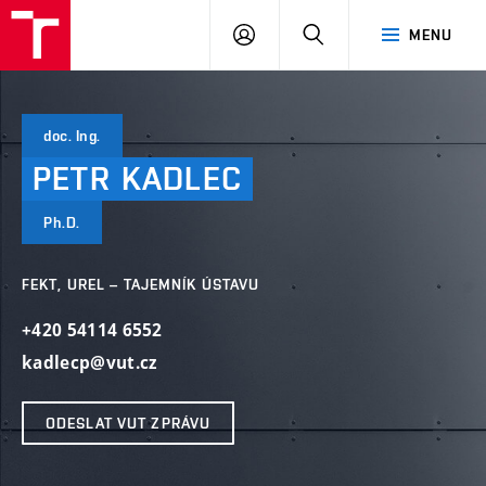
VUT
PŘIHLÁSIT
HLEDAT
MENU
SE
doc. Ing.
PETR
KADLEC
Ph.D.
FEKT, UREL – TAJEMNÍK ÚSTAVU
+420 54114 6552
kadlecp@vut.cz
ODESLAT VUT ZPRÁVU