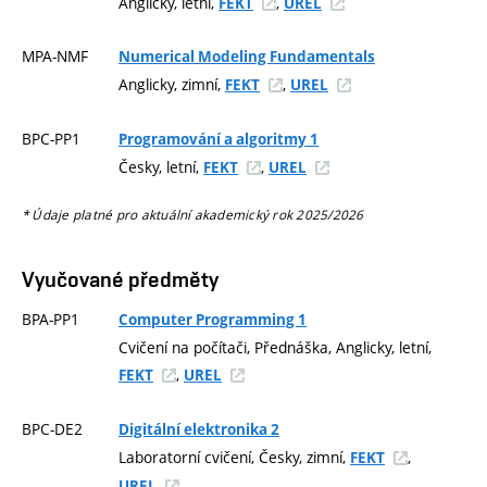
Anglicky, letní,
,
FEKT
UREL
MPA-NMF
Numerical Modeling Fundamentals
Anglicky, zimní,
,
FEKT
UREL
BPC-PP1
Programování a algoritmy 1
Česky, letní,
,
FEKT
UREL
* Údaje platné pro aktuální akademický rok 2025/2026
Vyučované předměty
BPA-PP1
Computer Programming 1
Cvičení na počítači, Přednáška, Anglicky, letní,
,
FEKT
UREL
BPC-DE2
Digitální elektronika 2
Laboratorní cvičení, Česky, zimní,
,
FEKT
UREL