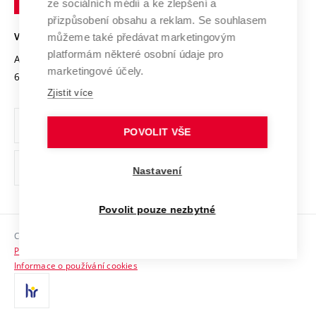
Mezinárodní dohody
ze sociálních médií a ke zlepšení a
Open Science
v
Bezpečná univerzita
přizpůsobení obsahu a reklam. Se souhlasem
Univerzitní sítě
Brně
Projekty
můžeme také předávat marketingovým
VYSOKÉ UČENÍ TECHNICKÉ V BRNĚ
Vyznamenání
platformám některé osobní údaje pro
Projekty ze strukturálních fondů
Antonínská 548/1
www.vut.cz
marketingové účely.
Organizační struktura
602 00 Brno
vut@vutbr.cz
Specifický výzkum
Zjistit více
Úřední deska
Ochrana osobních údajů
POVOLIT VŠE
(externí
Pracovní příležitosti
Nastavení
odkaz)
Podpora a rozvoj zaměstnanců a studujících
Povolit pouze nezbytné
Rovné příležitosti
Copyright © 2026 VUT
Sociální bezpečí
Prohlášení o přístupnosti
HR Award
Informace o používání cookies
Kontakty