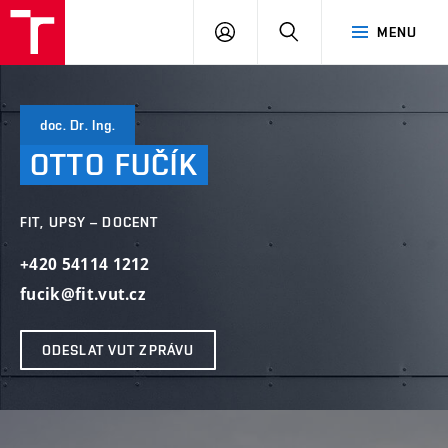
VUT
PŘIHLÁSIT
HLEDAT
MENU
SE
doc. Dr. Ing.
OTTO
FUČÍK
FIT, UPSY – DOCENT
+420 54114 1212
fucik@fit.vut.cz
ODESLAT VUT ZPRÁVU