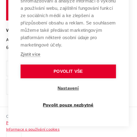
shromažďování a analýze informací o výkonu
Udržitelná univerzita
učení
Služby univerzity
Transfer znalostí
a používání webu, zajištění fungování funkcí
technické
Podnikavá univerzita / ContriBUTe
Mezinárodní dohody
ze sociálních médií a ke zlepšení a
Open Science
v
Bezpečná univerzita
přizpůsobení obsahu a reklam. Se souhlasem
Univerzitní sítě
Brně
Projekty
můžeme také předávat marketingovým
VYSOKÉ UČENÍ TECHNICKÉ V BRNĚ
Vyznamenání
platformám některé osobní údaje pro
Projekty ze strukturálních fondů
Antonínská 548/1
www.vut.cz
marketingové účely.
Organizační struktura
602 00 Brno
vut@vutbr.cz
Specifický výzkum
Zjistit více
Úřední deska
Ochrana osobních údajů
POVOLIT VŠE
(externí
Pracovní příležitosti
Nastavení
odkaz)
Podpora a rozvoj zaměstnanců a studujících
Povolit pouze nezbytné
Rovné příležitosti
Copyright © 2026 VUT
Sociální bezpečí
Prohlášení o přístupnosti
HR Award
Informace o používání cookies