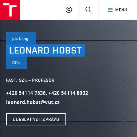
VUT
PŘIHLÁSIT
HLEDAT
MENU
SE
prof. Ing.
LEONARD
HOBST
CSc.
FAST, SZK – PROFESOR
+420 54114 7836
,
+420 54114 8032
leonard.hobst@vut.cz
ODESLAT VUT ZPRÁVU