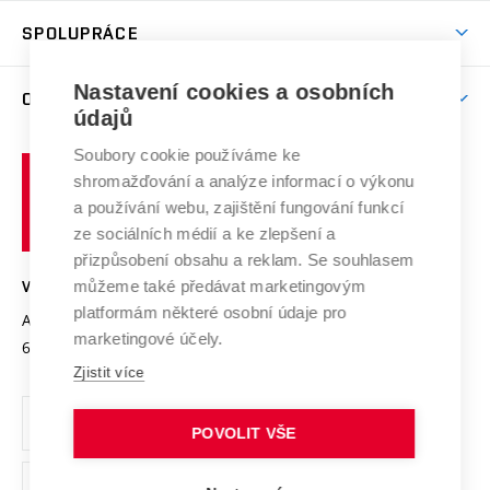
Studentský život
odkaz)
Věda a výzkum na VUT
Harmonogram akademického roku
Zpracování osobních údajů studentů
Sociální bezpečí
SPOLUPRÁCE
Celoživotní vzdělávání
Brno
Podpora excelence
Závěrečné práce
Studium bez bariér
Zpracování osobních údajů uchazečů o studium
Firemní spolupráce
Mezinárodní vědecká rada
Nastavení cookies a osobních
O UNIVERZITĚ
Doktorské studium
Podpora podnikání
E-přihláška
údajů
Zahraniční spolupráce
Systém zajišťování kvality výzkumu
Profil univerzity
Spolupráce se školami
Soubory cookie používáme ke
Vysoké
Výzkumné infrastruktury
shromažďování a analýze informací o výkonu
Udržitelná univerzita
učení
Služby univerzity
Transfer znalostí
a používání webu, zajištění fungování funkcí
technické
Podnikavá univerzita / ContriBUTe
Mezinárodní dohody
ze sociálních médií a ke zlepšení a
Open Science
v
Bezpečná univerzita
přizpůsobení obsahu a reklam. Se souhlasem
Univerzitní sítě
Brně
Projekty
můžeme také předávat marketingovým
VYSOKÉ UČENÍ TECHNICKÉ V BRNĚ
Vyznamenání
platformám některé osobní údaje pro
Projekty ze strukturálních fondů
Antonínská 548/1
www.vut.cz
marketingové účely.
Organizační struktura
602 00 Brno
vut@vutbr.cz
Specifický výzkum
Zjistit více
Úřední deska
Ochrana osobních údajů
POVOLIT VŠE
(externí
Pracovní příležitosti