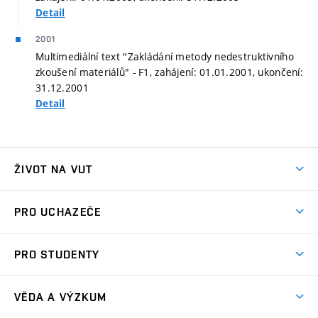
Detail
2001
Multimediální text "Zakládání metody nedestruktivního
zkoušení materiálů" - F1, zahájení: 01.01.2001, ukončení:
31.12.2001
Detail
ŽIVOT NA VUT
Atmosféra VUT
PRO UCHAZEČE
Prostory školy
Proč na VUT
Koleje
PRO STUDENTY
Studijní programy
Stravování
Předměty
Studijní předpisy
Studium a stáže v zahraničí
Stipendia
Dny otevřených dveří
VĚDA A VÝZKUM
Sport na VUT
(externí
Studijní programy
Poplatky za studium
Uznání zahraničního vzdělání
Knihovny
Aktivity pro juniory