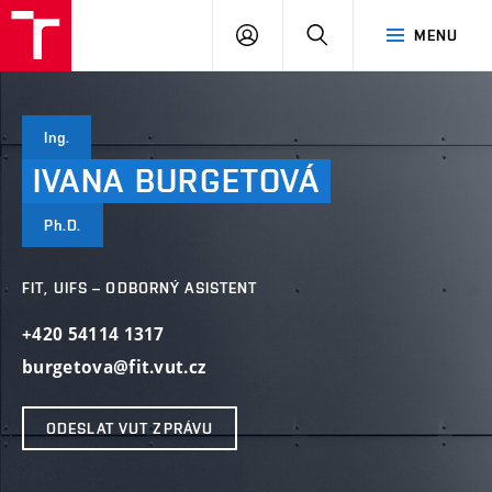
VUT
PŘIHLÁSIT
HLEDAT
MENU
SE
Ing.
IVANA
BURGETOVÁ
Ph.D.
FIT, UIFS – ODBORNÝ ASISTENT
+420 54114 1317
burgetova@fit.vut.cz
ODESLAT VUT ZPRÁVU