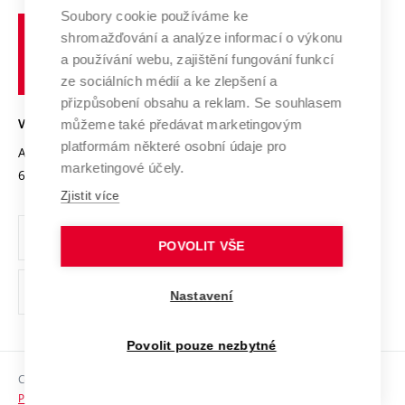
Profil univerzity
Spolupráce se školami
Soubory cookie používáme ke
Vysoké
Výzkumné infrastruktury
shromažďování a analýze informací o výkonu
Udržitelná univerzita
učení
Služby univerzity
Transfer znalostí
a používání webu, zajištění fungování funkcí
technické
Podnikavá univerzita / ContriBUTe
Mezinárodní dohody
ze sociálních médií a ke zlepšení a
Open Science
v
Bezpečná univerzita
přizpůsobení obsahu a reklam. Se souhlasem
Univerzitní sítě
Brně
Projekty
můžeme také předávat marketingovým
VYSOKÉ UČENÍ TECHNICKÉ V BRNĚ
Vyznamenání
platformám některé osobní údaje pro
Projekty ze strukturálních fondů
Antonínská 548/1
www.vut.cz
marketingové účely.
Organizační struktura
602 00 Brno
vut@vutbr.cz
Specifický výzkum
Zjistit více
Úřední deska
Ochrana osobních údajů
POVOLIT VŠE
(externí
Pracovní příležitosti
Nastavení
odkaz)
Podpora a rozvoj zaměstnanců a studujících
Povolit pouze nezbytné
Rovné příležitosti
Copyright © 2026 VUT
Sociální bezpečí
Prohlášení o přístupnosti