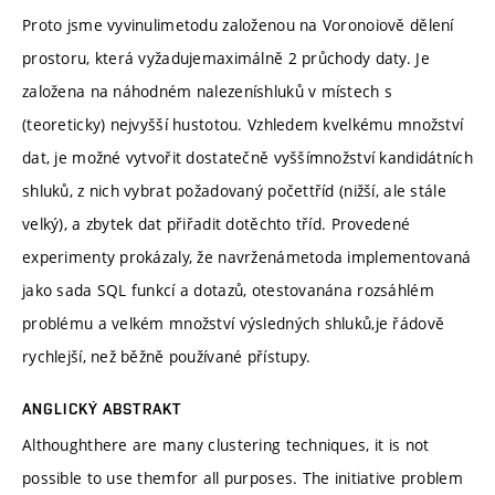
Proto jsme vyvinulimetodu založenou na Voronoiově dělení
prostoru, která vyžadujemaximálně 2 průchody daty. Je
založena na náhodném nalezeníshluků v místech s
(teoreticky) nejvyšší hustotou. Vzhledem kvelkému množství
dat, je možné vytvořit dostatečně vyššímnožství kandidátních
shluků, z nich vybrat požadovaný počettříd (nižší, ale stále
velký), a zbytek dat přiřadit dotěchto tříd. Provedené
experimenty prokázaly, že navrženámetoda implementovaná
jako sada SQL funkcí a dotazů, otestovanána rozsáhlém
problému a velkém množství výsledných shluků,je řádově
rychlejší, než běžně používané přístupy.
ANGLICKÝ ABSTRAKT
Althoughthere are many clustering techniques, it is not
possible to use themfor all purposes. The initiative problem