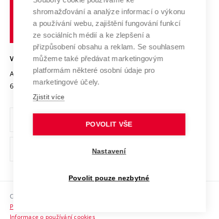
Spolupráce se školami
Vysoké
Výzkumné infrastruktury
shromažďování a analýze informací o výkonu
Udržitelná univerzita
učení
Služby univerzity
Transfer znalostí
a používání webu, zajištění fungování funkcí
technické
Podnikavá univerzita / ContriBUTe
Mezinárodní dohody
ze sociálních médií a ke zlepšení a
Open Science
v
Bezpečná univerzita
přizpůsobení obsahu a reklam. Se souhlasem
Univerzitní sítě
Brně
Projekty
můžeme také předávat marketingovým
VYSOKÉ UČENÍ TECHNICKÉ V BRNĚ
Vyznamenání
platformám některé osobní údaje pro
Projekty ze strukturálních fondů
Antonínská 548/1
www.vut.cz
marketingové účely.
Organizační struktura
602 00 Brno
vut@vutbr.cz
Specifický výzkum
Zjistit více
Úřední deska
Ochrana osobních údajů
POVOLIT VŠE
(externí
Pracovní příležitosti
Nastavení
odkaz)
Podpora a rozvoj zaměstnanců a studujících
Povolit pouze nezbytné
Rovné příležitosti
Copyright © 2026 VUT
Sociální bezpečí
Prohlášení o přístupnosti
HR Award
Informace o používání cookies