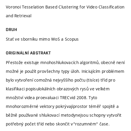
Voronoi Tesselation Based Clustering for Video Classification
and Retrieval
DRUH
Stať ve sborníku mimo WoS a Scopus
ORIGINÁLNÍ ABSTRAKT
Přestože existuje mnohoshlukovacích algoritmů, obecně není
možné je použít provšechny typy úloh. Iniciujícím problémem
bylo vytvoření comožná nejvyššího počtu (tisíce) tříd pro
klasifikaci popisulokálních obrazových rysů ve velkém
množství videa proevaluaci TRECvid 2008. Tyto
mnohorozměrné vektory pokrývajíprostor téměř spojitě a
běžně používané shlukovací metodynejsou schopny vytvořit
potřebný počet tříd nebo skončit v"rozumném" čase.