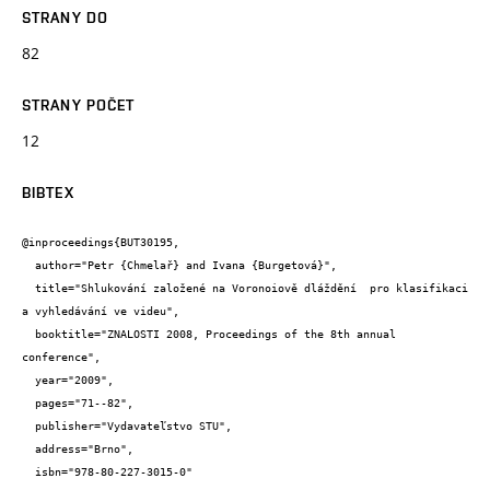
STRANY DO
82
STRANY POČET
12
BIBTEX
@inproceedings{BUT30195,

  author="Petr {Chmelař} and Ivana {Burgetová}",

  title="Shlukování založené na Voronoiově dláždění  pro klasifikaci 
a vyhledávání ve videu",

  booktitle="ZNALOSTI 2008, Proceedings of the 8th annual 
conference",

  year="2009",

  pages="71--82",

  publisher="Vydavateľstvo STU",

  address="Brno",

  isbn="978-80-227-3015-0"
