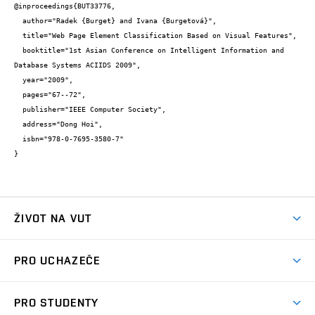
@inproceedings{BUT33776,

  author="Radek {Burget} and Ivana {Burgetová}",

  title="Web Page Element Classification Based on Visual Features",

  booktitle="1st Asian Conference on Intelligent Information and 
Database Systems ACIIDS 2009",

  year="2009",

  pages="67--72",

  publisher="IEEE Computer Society",

  address="Dong Hoi",

  isbn="978-0-7695-3580-7"

}
ŽIVOT NA VUT
Atmosféra VUT
PRO UCHAZEČE
Prostory školy
Proč na VUT
Koleje
PRO STUDENTY
Studijní programy