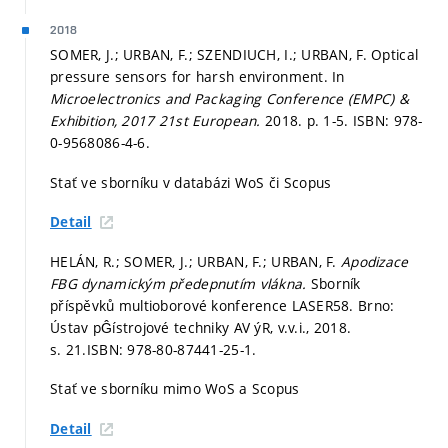
2018
SOMER, J.; URBAN, F.; SZENDIUCH, I.; URBAN, F. Optical
pressure sensors for harsh environment. In
Microelectronics and Packaging Conference (EMPC) &
Exhibition, 2017 21st European.
2018.
p. 1-5.
ISBN: 978-
0-9568086-4-6.
Stať ve sborníku v databázi WoS či Scopus
Detail
HELÁN, R.; SOMER, J.; URBAN, F.; URBAN, F.
Apodizace
FBG dynamickým předepnutím vlákna.
Sborník
příspěvků multioborové konference LASER58. Brno:
Ústav pĜístrojové techniky AV ýR, v.v.i., 2018.
s. 21.
ISBN: 978-80-87441-25-1.
Stať ve sborníku mimo WoS a Scopus
Detail