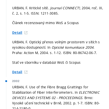
URBAN, F. Kritické sítě.
Journal CONNECT!,
2004, roč. IX,
č. 2,
s. 1-5.
ISSN: 1211-3085.
Článek recenzovaný mimo WoS a Scopus
Detail
URBAN, F. Optický přenos volným prostorem v sítích s
vysokou dostupností. In
Optické komunikace 2004.
Praha: Action M, 2004.
s. 1-12.
ISBN: 80-86742-06-7.
Stať ve sborníku v databázi WoS či Scopus
Detail
2002
URBAN, F. Use of the Fibre Bragg Grattings for
Stabilization of Fiber Interferometers. In
ELECTRONIC
DEVICES AND SYSTEMS 02 - PROCEEDINGS.
Brno:
Vysoké učení technické v Brně, 2002.
p. 1-7.
ISBN: 80-
214-2180-0.