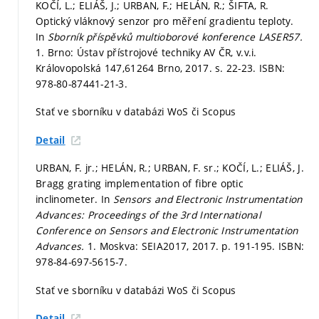
KOČÍ, L.; ELIÁŠ, J.; URBAN, F.; HELÁN, R.; ŠIFTA, R.
Optický vláknový senzor pro měření gradientu teploty.
In
Sborník příspěvků multioborové konference LASER57.
1. Brno: Ústav přístrojové techniky AV ČR, v.v.i.
Královopolská 147,61264 Brno, 2017.
s. 22-23.
ISBN:
978-80-87441-21-3.
Stať ve sborníku v databázi WoS či Scopus
Detail
URBAN, F. jr.; HELÁN, R.; URBAN, F. sr.; KOČÍ, L.; ELIÁŠ, J.
Bragg grating implementation of fibre optic
inclinometer. In
Sensors and Electronic Instrumentation
Advances: Proceedings of the 3rd International
Conference on Sensors and Electronic Instrumentation
Advances.
1. Moskva: SEIA2017, 2017.
p. 191-195.
ISBN:
978-84-697-5615-7.
Stať ve sborníku v databázi WoS či Scopus
Detail