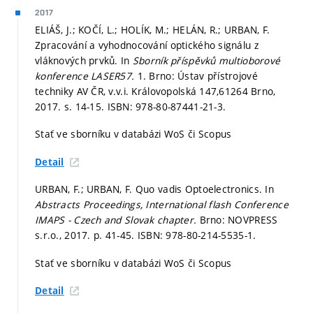
2017
ELIÁŠ, J.; KOČÍ, L.; HOLÍK, M.; HELÁN, R.; URBAN, F.
Zpracování a vyhodnocování optického signálu z
vláknových prvků. In
Sborník příspěvků multioborové
konference LASER57.
1. Brno: Ústav přístrojové
techniky AV ČR, v.v.i. Královopolská 147,61264 Brno,
2017.
s. 14-15.
ISBN: 978-80-87441-21-3.
Stať ve sborníku v databázi WoS či Scopus
Detail
URBAN, F.; URBAN, F. Quo vadis Optoelectronics. In
Abstracts Proceedings, International flash Conference
IMAPS - Czech and Slovak chapter.
Brno: NOVPRESS
s.r.o., 2017.
p. 41-45.
ISBN: 978-80-214-5535-1.
Stať ve sborníku v databázi WoS či Scopus
Detail