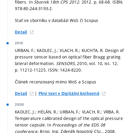
fibers. In
Sbornik 18th CPS 2012.
2012.
p. 68-68.
ISBN:
978-80-244-3193-2.
Stať ve sborníku v databázi WoS či Scopus
Detail
2010
URBAN, F.; KADLEC, J.; VLACH, R.; KUCHTA, R. Design of
pressure sensor based on optical fiber Bragg grating
lateral deformation.
SENSORS,
2010, vol. 10, iss. 12,
p. 11212-11225.
ISSN: 1424-8220.
Článek recenzovaný mimo WoS a Scopus
|
Detail
Plný text v Digitální knihovně
2008
KADLEC, J.; HELÁN, R.; URBAN, F.; VLACH, R.; VRBA, R.
Temperature calibrated design of the optical pressure
sensor capsule. In
Proceedings of the EDS 08
conference.
Brno: Ing. Zdeněk Novotný CSc., 2008.