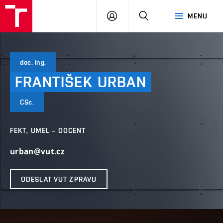
VUT
PŘIHLÁSIT
HLEDAT
MENU
SE
doc. Ing.
FRANTIŠEK
URBAN
CSc.
FEKT, UMEL – DOCENT
urban@vut.cz
ODESLAT VUT ZPRÁVU