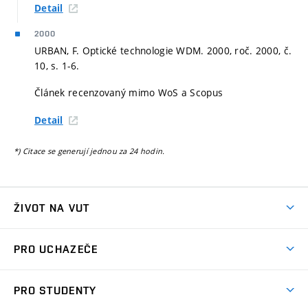
Detail
2000
URBAN, F. Optické technologie WDM. 2000, roč. 2000, č.
10,
s. 1-6.
Článek recenzovaný mimo WoS a Scopus
Detail
*) Citace se generují jednou za 24 hodin.
ŽIVOT NA VUT
Atmosféra VUT
PRO UCHAZEČE
Prostory školy
Proč na VUT
Koleje
PRO STUDENTY
Studijní programy