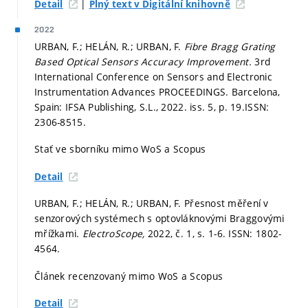
|
Detail
Plný text v Digitální knihovně
2022
URBAN, F.; HELÁN, R.; URBAN, F.
Fibre Bragg Grating
Based Optical Sensors Accuracy Improvement.
3rd
International Conference on Sensors and Electronic
Instrumentation Advances PROCEEDINGS. Barcelona,
Spain: IFSA Publishing, S.L., 2022. iss. 5,
p. 19.
ISSN:
2306-8515.
Stať ve sborníku mimo WoS a Scopus
Detail
URBAN, F.; HELÁN, R.; URBAN, F. Přesnost měření v
senzorových systémech s optovláknovými Braggovými
mřížkami.
ElectroScope,
2022, č. 1,
s. 1-6.
ISSN: 1802-
4564.
Článek recenzovaný mimo WoS a Scopus
Detail