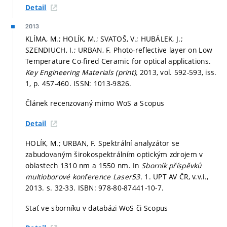
Detail
2013
KLÍMA, M.; HOLÍK, M.; SVATOŠ, V.; HUBÁLEK, J.;
SZENDIUCH, I.; URBAN, F. Photo-reflective layer on Low
Temperature Co-fired Ceramic for optical applications.
Key Engineering Materials (print),
2013, vol. 592-593, iss.
1,
p. 457-460.
ISSN: 1013-9826.
Článek recenzovaný mimo WoS a Scopus
Detail
HOLÍK, M.; URBAN, F. Spektrální analyzátor se
zabudovaným širokospektrálním optickým zdrojem v
oblastech 1310 nm a 1550 nm. In
Sborník příspěvků
multioborové konference Laser53.
1. UPT AV ČR, v.v.i.,
2013.
s. 32-33.
ISBN: 978-80-87441-10-7.
Stať ve sborníku v databázi WoS či Scopus