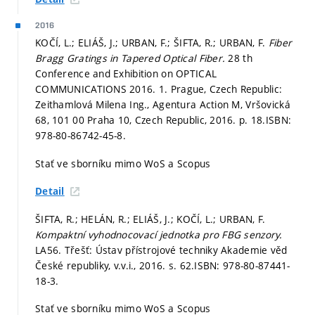
2016
KOČÍ, L.; ELIÁŠ, J.; URBAN, F.; ŠIFTA, R.; URBAN, F.
Fiber
Bragg Gratings in Tapered Optical Fiber.
28 th
Conference and Exhibition on OPTICAL
COMMUNICATIONS 2016. 1. Prague, Czech Republic:
Zeithamlová Milena Ing., Agentura Action M, Vršovická
68, 101 00 Praha 10, Czech Republic, 2016.
p. 18.
ISBN:
978-80-86742-45-8.
Stať ve sborníku mimo WoS a Scopus
Detail
ŠIFTA, R.; HELÁN, R.; ELIÁŠ, J.; KOČÍ, L.; URBAN, F.
Kompaktní vyhodnocovací jednotka pro FBG senzory.
LA56. Třešť: Ústav přístrojové techniky Akademie věd
České republiky, v.v.i., 2016.
s. 62.
ISBN: 978-80-87441-
18-3.
Stať ve sborníku mimo WoS a Scopus