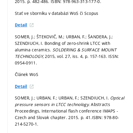
2015.
p. 482-486.
ISBN: 978-963-313-177-0.
Stať ve sborníku v databázi WoS či Scopus
Detail
SOMER, J.; ŠTEKOVIČ, M.; URBAN, F.; ŠANDERA, J.;
SZENDIUCH, I. Bonding of zero-shrink LTCC with
alumina ceramics.
SOLDERING & SURFACE MOUNT
TECHNOLOGY,
2015, vol. 27, iss. 4,
p. 157-163.
ISSN:
0954-0911.
Článek WoS
Detail
SOMER, J.; URBAN, F.; URBAN, F.; SZENDIUCH, I.
Optical
pressure sensors in LTCC technology.
Abstracts
Proceedings, International flash conference IMAPS -
Czech and Slovak chapter. 2015.
p. 41.
ISBN: 978-80-
214-5270-1.