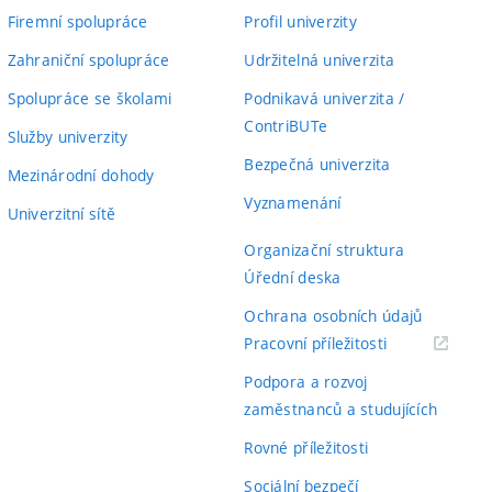
Firemní spolupráce
Profil univerzity
Zahraniční spolupráce
Udržitelná univerzita
Spolupráce se školami
Podnikavá univerzita /
ContriBUTe
Služby univerzity
Bezpečná univerzita
Mezinárodní dohody
Vyznamenání
Univerzitní sítě
Organizační struktura
Úřední deska
Ochrana osobních údajů
(externí
Pracovní příležitosti
odkaz)
Podpora a rozvoj
zaměstnanců a studujících
Rovné příležitosti
Sociální bezpečí