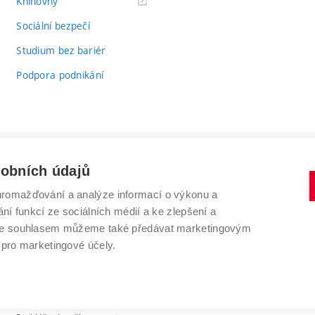
(externí
Knihovny
odkaz)
Sociální bezpečí
Studium bez bariér
Podpora podnikání
sobních údajů
romažďování a analýze informací o výkonu a
VYSOKÉ UČENÍ TECHNICKÉ V BRNĚ
ní funkcí ze sociálních médií a ke zlepšení a
Antonínská 548/1
www.vut.cz
 Se souhlasem můžeme také předávat marketingovým
602 00 Brno
vut@vutbr.cz
 pro marketingové účely.