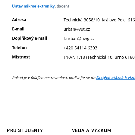
Ústav mikroelektroniky
, docent
Adresa
Technická 3058/10, Královo Pole, 616
E-mail
urban@vut.cz
Doplňkový e-mail
f.urban@nwg.cz
Telefon
+420 54114 6303
Místnost
T10/N 1.18 (Technická 10, Brno 6160
Pokud je v údajích nesrovnalost, podívejte se do
častých otázek k viz
PRO STUDENTY
VĚDA A VÝZKUM