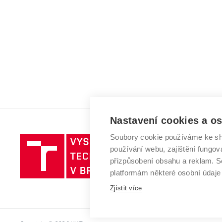
Nastavení cookies a o
Soubory cookie používáme ke sh
Vysoké
používání webu, zajištění fungová
učení
přizpůsobení obsahu a reklam.
technické
platformám některé osobní údaje
v
Zjistit více
Brně