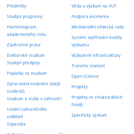
Předměty
Věda a výzkum na VUT
Studijní programy
Podpora excelence
Harmonogram
Mezinárodní vědecká rada
akademického roku
Systém zajišťování kvality
Závěrečné práce
výzkumu
Doktorské studium
Výzkumné infrastruktury
Studijní předpisy
Transfer znalostí
Poplatky za studium
Open Science
Zpracování osobních údajů
Projekty
studentů
Projekty ze strukturálních
Studium a stáže v zahraničí
fondů
Uznání zahraničního
Specifický výzkum
vzdělání
Stipendia