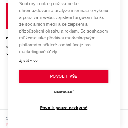
Profil univerzity
Spolupráce se školami
Soubory cookie používáme ke
Vysoké
Výzkumné infrastruktury
shromažďování a analýze informací o výkonu
Udržitelná univerzita
učení
Služby univerzity
Transfer znalostí
a používání webu, zajištění fungování funkcí
technické
Podnikavá univerzita / ContriBUTe
Mezinárodní dohody
ze sociálních médií a ke zlepšení a
Open Science
v
Bezpečná univerzita
přizpůsobení obsahu a reklam. Se souhlasem
Univerzitní sítě
Brně
Projekty
můžeme také předávat marketingovým
VYSOKÉ UČENÍ TECHNICKÉ V BRNĚ
Vyznamenání
platformám některé osobní údaje pro
Projekty ze strukturálních fondů
Antonínská 548/1
www.vut.cz
marketingové účely.
Organizační struktura
602 00 Brno
vut@vutbr.cz
Specifický výzkum
Zjistit více
Úřední deska
Ochrana osobních údajů
POVOLIT VŠE
(externí
Pracovní příležitosti
Nastavení
odkaz)
Podpora a rozvoj zaměstnanců a studujících
Povolit pouze nezbytné
Rovné příležitosti
Copyright © 2026 VUT
Sociální bezpečí
Prohlášení o přístupnosti