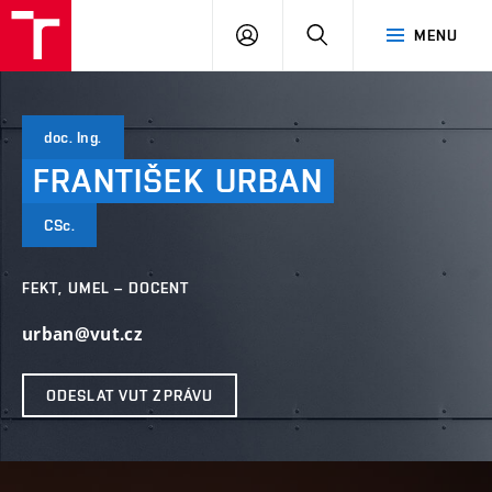
VUT
PŘIHLÁSIT
HLEDAT
MENU
SE
doc. Ing.
FRANTIŠEK
URBAN
CSc.
FEKT, UMEL – DOCENT
urban@vut.cz
ODESLAT VUT ZPRÁVU