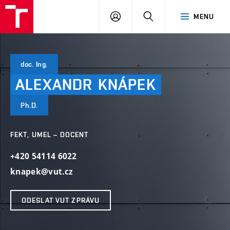
VUT
PŘIHLÁSIT
HLEDAT
MENU
SE
doc. Ing.
ALEXANDR
KNÁPEK
Ph.D.
FEKT, UMEL – DOCENT
+420 54114 6022
knapek@vut.cz
ODESLAT VUT ZPRÁVU