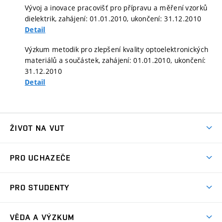
Vývoj a inovace pracovišť pro přípravu a měření vzorků
dielektrik, zahájení: 01.01.2010, ukončení: 31.12.2010
Detail
Výzkum metodik pro zlepšení kvality optoelektronických
materiálů a součástek, zahájení: 01.01.2010, ukončení:
31.12.2010
Detail
ŽIVOT NA VUT
Atmosféra VUT
PRO UCHAZEČE
Prostory školy
Proč na VUT
Koleje
PRO STUDENTY
Studijní programy
Stravování
Předměty
Studijní předpisy
Studium a stáže v zahraničí
Stipendia
Dny otevřených dveří
VĚDA A VÝZKUM
Sport na VUT