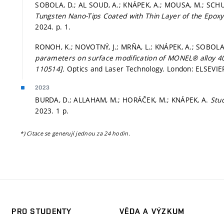
SOBOLA, D.; AL SOUD, A.; KNÁPEK, A.; MOUSA, M.; SCHU
Tungsten Nano-Tips Coated with Thin Layer of the Epox
2024.
p. 1.
RONOH, K.; NOVOTNÝ, J.; MRŇA, L.; KNÁPEK, A.; SOBOLA
parameters on surface modification of MONEL® alloy 400
110514].
Optics and Laser Technology. London: ELSEVIER
2023
BURDA, D.; ALLAHAM, M.; HORÁČEK, M.; KNÁPEK, A.
Stud
2023. 1 p.
*) Citace se generují jednou za 24 hodin.
PRO STUDENTY
VĚDA A VÝZKUM