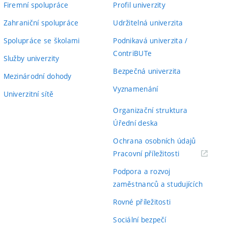
Firemní spolupráce
Profil univerzity
Zahraniční spolupráce
Udržitelná univerzita
Spolupráce se školami
Podnikavá univerzita /
ContriBUTe
Služby univerzity
Bezpečná univerzita
Mezinárodní dohody
Vyznamenání
Univerzitní sítě
Organizační struktura
Úřední deska
Ochrana osobních údajů
(externí
Pracovní příležitosti
odkaz)
Podpora a rozvoj
zaměstnanců a studujících
Rovné příležitosti
Sociální bezpečí