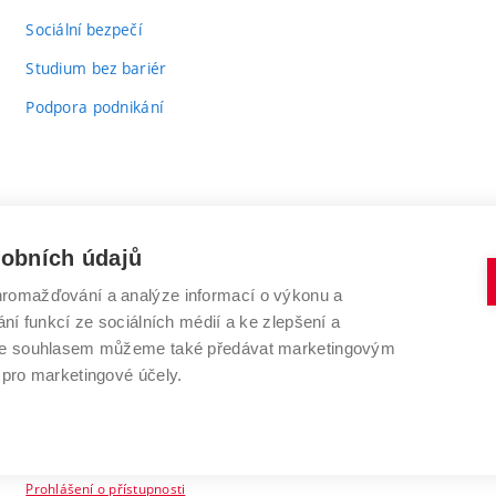
odkaz)
Sociální bezpečí
Studium bez bariér
Podpora podnikání
sobních údajů
romažďování a analýze informací o výkonu a
VYSOKÉ UČENÍ TECHNICKÉ V BRNĚ
ní funkcí ze sociálních médií a ke zlepšení a
Antonínská 548/1
www.vut.cz
 Se souhlasem můžeme také předávat marketingovým
602 00 Brno
vut@vutbr.cz
 pro marketingové účely.
Prohlášení o přístupnosti