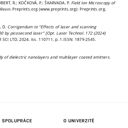
BERT, R.; KOČKOVÁ, P.; ŠKARVADA, P.
Field Ion Microscopy of
yResin.
Preprints.org (www.preprints.org): Preprints.org,
, D.
Corrigendum to “Effects of laser and scanning
 by picosecond laser” [Opt. Laser Technol. 172 (2024)
 SCI LTD, 2024. iss. 110711,
p. 1.
ISSN: 1879-2545.
y of dielectric nanolayers and multilayer coated emitters.
SPOLUPRÁCE
O UNIVERZITĚ