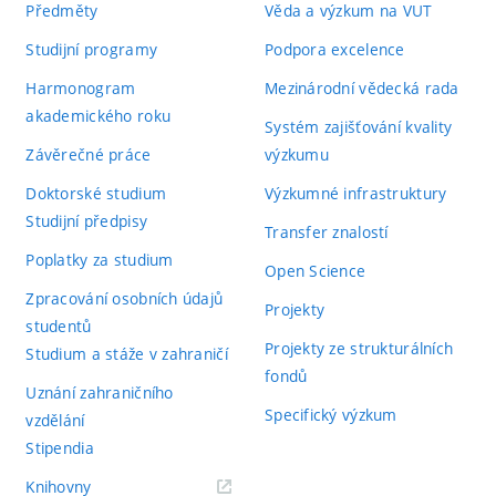
Předměty
Věda a výzkum na VUT
Studijní programy
Podpora excelence
Harmonogram
Mezinárodní vědecká rada
akademického roku
Systém zajišťování kvality
Závěrečné práce
výzkumu
Doktorské studium
Výzkumné infrastruktury
Studijní předpisy
Transfer znalostí
Poplatky za studium
Open Science
Zpracování osobních údajů
Projekty
studentů
Projekty ze strukturálních
Studium a stáže v zahraničí
fondů
Uznání zahraničního
Specifický výzkum
vzdělání
Stipendia
(externí
Knihovny