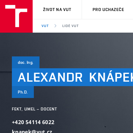
VUT
ŽIVOT NA VUT
PRO UCHAZEČE
VUT
LIDÉ VUT
doc. Ing.
ALEXANDR
KNÁPE
Ph.D.
FEKT, UMEL – DOCENT
+420 54114 6022
knapek@vut.cz