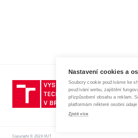
Nastavení cookies a o
Soubory cookie používáme ke sh
Vysoké
používání webu, zajištění fungová
učení
přizpůsobení obsahu a reklam.
technické
platformám některé osobní údaje
v
Brně
Zjistit více
Copyright © 2026 VUT