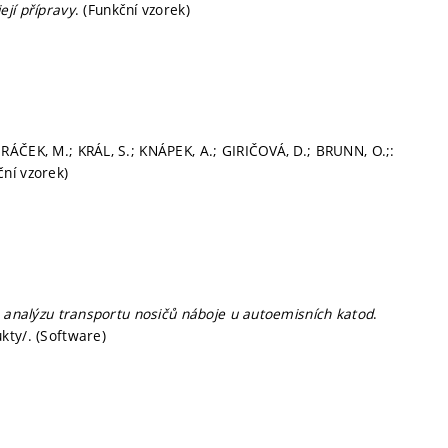
ejí přípravy
. (Funkční vzorek)
RÁČEK, M.; KRÁL, S.; KNÁPEK, A.; GIRIČOVÁ, D.; BRUNN, O.;:
ční vzorek)
 analýzu transportu nosičů náboje u autoemisních katod
.
kty/. (Software)