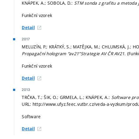
KNÁPEK, A.; SOBOLA, D.:
STM sonda z grafitu a metoda j
Funkční vzorek
Detail
2017
MELUZÍN, P.; KRÁTKÝ, S.; MATĚJKA, M.; CHLUMSKÁ, J.; HO
Propagační hologram “av21”Strategie AV ČR AV21
. (Funk
Funkční vzorek
Detail
2013
TRČKA, T.; ŠIK, O.; GRMELA, L.; KNÁPEK, A.:
Software pro
URL: http://www.ufyz.feec.vutbr.cz/veda-a-vyzkum/produ
Software
Detail