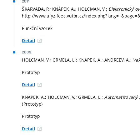
2011
ŠKARVADA, P.; KNÁPEK, A.; HOLCMAN, V.:
Elektronický o
http://www.ufyz.feec.vutbr.cz/index.php?lang=1&page=86
Funkční vzorek
Detail
2009
HOLCMAN, V.; GRMELA, L.; KNÁPEK, A.; ANDREEV, A.:
Vak
Prototyp
Detail
KNÁPEK, A.; HOLCMAN, V.; GRMELA, L.:
Automatizovaný 
(Prototyp)
Prototyp
Detail