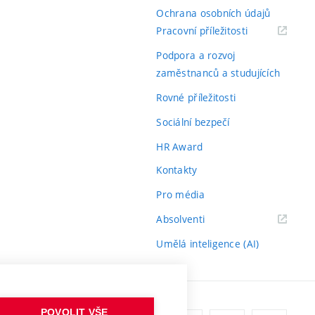
Ochrana osobních údajů
(externí
Pracovní příležitosti
odkaz)
Podpora a rozvoj
zaměstnanců a studujících
Rovné příležitosti
Sociální bezpečí
HR Award
Kontakty
Pro média
(externí
Absolventi
odkaz)
Umělá inteligence (AI)
POVOLIT VŠE