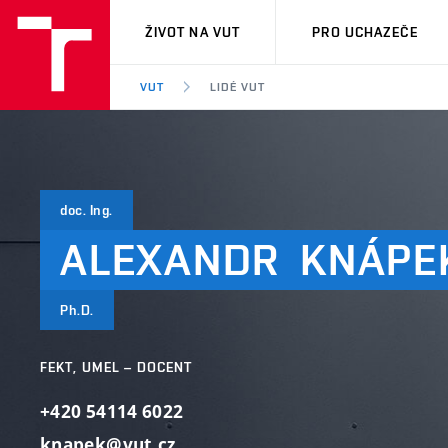
VUT
ŽIVOT NA VUT
PRO UCHAZEČE
VUT
LIDÉ VUT
doc. Ing.
ALEXANDR
KNÁPE
Ph.D.
FEKT, UMEL – DOCENT
+420 54114 6022
knapek@vut.cz