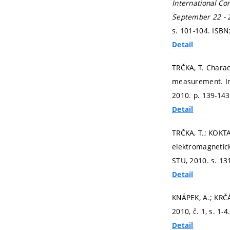
International Co
September 22 - 
s. 101-104.
ISBN
Detail
TRČKA, T. Charac
measurement. I
2010.
p. 139-14
Detail
TRČKA, T.; KOKT
elektromagnetick
STU, 2010.
s. 13
Detail
KNÁPEK, A.; KRČÁ
2010, č. 1,
s. 1-4
Detail