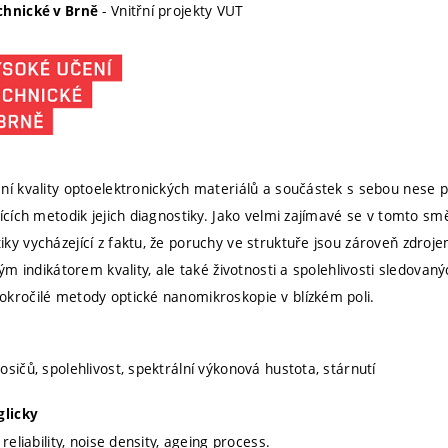
- Vnitřní projekty VUT
chnické v Brně
ní kvality optoelektronických materiálů a součástek s sebou nese
jících metodik jejich diagnostiky. Jako velmi zajímavé se v tomto sm
ky vycházející z faktu, že poruchy ve struktuře jsou zároveň zdr
vým indikátorem kvality, ale také životnosti a spolehlivosti sledovan
kročilé metody optické nanomikroskopie v blízkém poli.
sičů, spolehlivost, spektrální výkonová hustota, stárnutí
glicky
 reliability, noise density, ageing process.