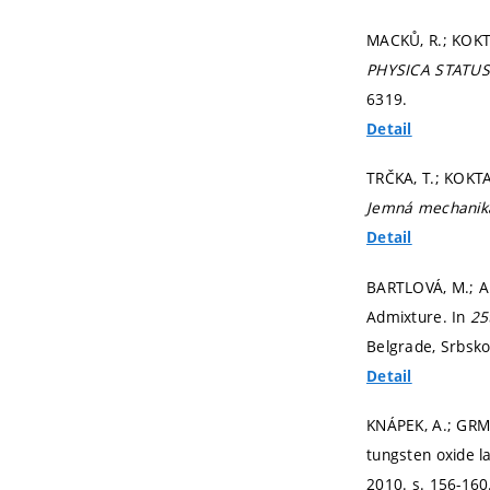
MACKŮ, R.; KOKTA
PHYSICA STATUS
6319.
Detail
TRČKA, T.; KOKTA
Jemná mechanika
Detail
BARTLOVÁ, M.; AU
Admixture. In
25
Belgrade, Srbsk
Detail
KNÁPEK, A.; GRME
tungsten oxide l
2010.
s. 156-160