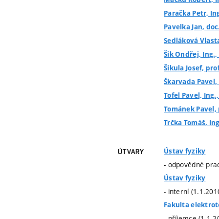
Paračka Petr, In
Pavelka Jan, doc.
Sedláková Vlasta
Šik Ondřej, Ing.,
Šikula Josef, pro
Škarvada Pavel, 
Tofel Pavel, Ing.
Tománek Pavel, p
Trčka Tomáš, Ing
Ústav fyziky
ÚTVARY
- odpovědné prac
Ústav fyziky
- interní (1.1.20
Fakulta elektro
- příjemce (1.1.2