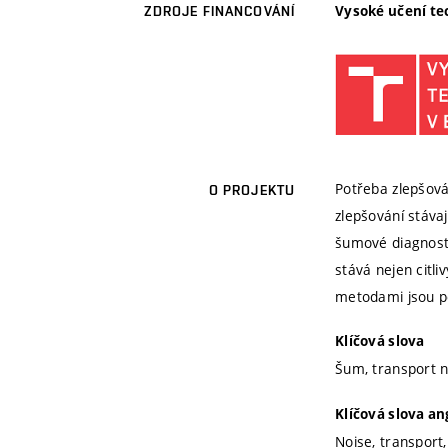
Vysoké učení te
ZDROJE FINANCOVÁNÍ
Potřeba zlepšová
O PROJEKTU
zlepšování stáva
šumové diagnosti
stává nejen citli
metodami jsou po
Klíčová slova
Šum, transport no
Klíčová slova an
Noise, transport,