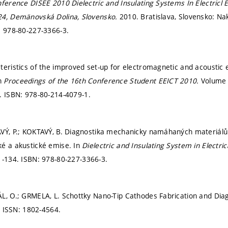
nference DISEE 2010 Dielectric and Insulating Systems In Electricl 
24, Demänovská Dolina, Slovensko.
2010. Bratislava, Slovensko: Nak
: 978-80-227-3366-3.
teristics of the improved set-up for electromagnetic and acoustic 
n
Proceedings of the 16th Conference Student EEICT 2010.
Volume 
3.
ISBN: 978-80-214-4079-1.
AVÝ, P.; KOKTAVÝ, B. Diagnostika mechanicky namáhaných materiál
é a akustické emise. In
Dielectric and Insulating System in Electri
1-134.
ISBN: 978-80-227-3366-3.
L, O.; GRMELA, L. Schottky Nano-Tip Cathodes Fabrication and Dia
.
ISSN: 1802-4564.