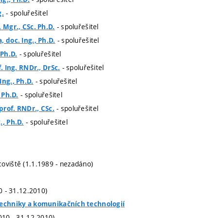
- spoluřešitel
g.
- spoluřešitel
 Mgr., CSc. Ph.D.
- spoluřešitel
, doc. Ing., Ph.D.
- spoluřešitel
 Ph.D.
- spoluřešitel
f. Ing. RNDr., DrSc.
- spoluřešitel
Ing., Ph.D.
- spoluřešitel
, Ph.D.
- spoluřešitel
rof. RNDr., CSc.
- spoluřešitel
., Ph.D.
oviště (1.1.1989 - nezadáno)
10 - 31.12.2010)
techniky a komunikačních technologií
010 - 31.12.2010)