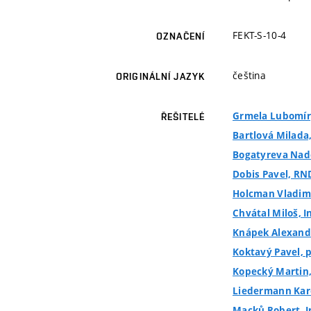
FEKT-S-10-4
OZNAČENÍ
čeština
ORIGINÁLNÍ JAZYK
Grmela Lubomír, 
ŘEŠITELÉ
Bartlová Milada,
Bogatyreva Nadě
Dobis Pavel, RND
Holcman Vladimír
Chvátal Miloš, In
Knápek Alexandr,
Koktavý Pavel, pr
Kopecký Martin, 
Liedermann Karel
Macků Robert, In