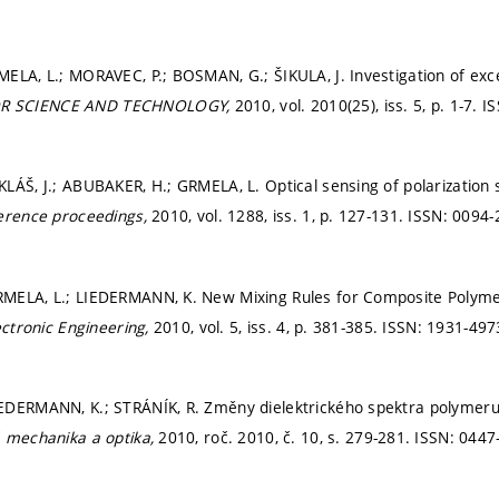
ELA, L.; MORAVEC, P.; BOSMAN, G.; ŠIKULA, J. Investigation of exces
R SCIENCE AND TECHNOLOGY,
2010, vol. 2010(25), iss. 5,
p. 1-7.
IS
LÁŠ, J.; ABUBAKER, H.; GRMELA, L. Optical sensing of polarization
erence proceedings,
2010, vol. 1288, iss. 1,
p. 127-131.
ISSN: 0094-
MELA, L.; LIEDERMANN, K. New Mixing Rules for Composite Polyme
ectronic Engineering,
2010, vol. 5, iss. 4,
p. 381-385.
ISSN: 1931-497
DERMANN, K.; STRÁNÍK, R. Změny dielektrického spektra polymeru p
 mechanika a optika,
2010, roč. 2010, č. 10,
s. 279-281.
ISSN: 0447