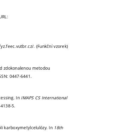
 URL:
yz.feec.vutbr.cz/. (Funkční vzorek)
tod zdokonalenou metodou
SSN: 0447-6441.
cessing. In
IMAPS CS International
-4138-5.
li karboxymetylcelulózy. In
18th