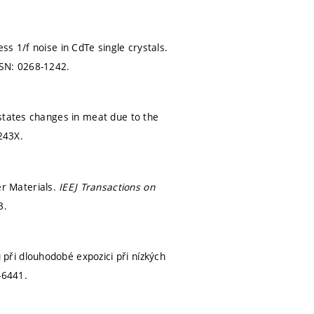
s 1/f noise in CdTe single crystals.
SN: 0268-1242.
 states changes in meat due to the
243X.
r Materials.
IEEJ Transactions on
3.
ři dlouhodobé expozici při nízkých
-6441.