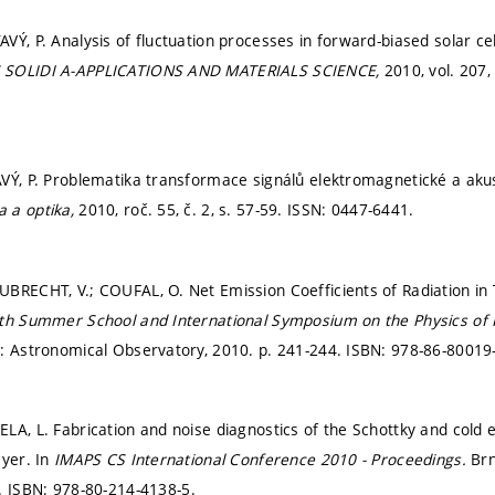
VÝ, P. Analysis of fluctuation processes in forward-biased solar ce
 SOLIDI A-APPLICATIONS AND MATERIALS SCIENCE,
2010, vol. 207,
VÝ, P. Problematika transformace signálů elektromagnetické a akus
 a optika,
2010, roč. 55, č. 2,
s. 57-59.
ISSN: 0447-6441.
BRECHT, V.; COUFAL, O. Net Emission Coefficients of Radiation in
th Summer School and International Symposium on the Physics of I
o: Astronomical Observatory, 2010.
p. 241-244.
ISBN: 978-86-80019-
LA, L. Fabrication and noise diagnostics of the Schottky and cold 
ayer. In
IMAPS CS International Conference 2010 - Proceedings.
Brn
.
ISBN: 978-80-214-4138-5.