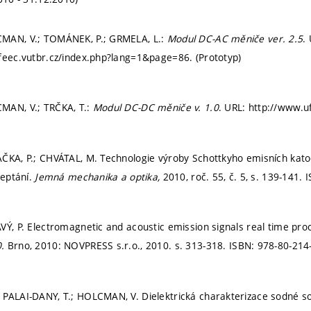
MAN, V.; TOMÁNEK, P.; GRMELA, L.:
Modul DC-AC měniče ver. 2.5
.
feec.vutbr.cz/index.php?lang=1&page=86. (Prototyp)
MAN, V.; TRČKA, T.:
Modul DC-DC měniče v. 1.0
. URL: http://www.uf
AČKA, P.; CHVÁTAL, M. Technologie výroby Schottkyho emisních ka
leptání.
Jemná mechanika a optika,
2010, roč. 55, č. 5,
s. 139-141.
I
VÝ, P. Electromagnetic and acoustic emission signals real time pro
0.
Brno, 2010: NOVPRESS s.r.o., 2010.
s. 313-318.
ISBN: 978-80-214
PALAI-DANY, T.; HOLCMAN, V. Dielektrická charakterizace sodné so