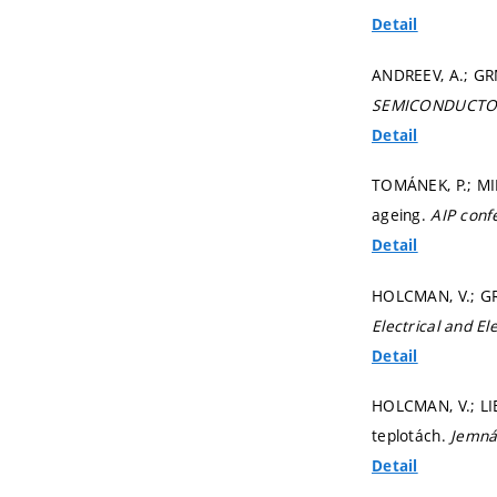
Detail
ANDREEV, A.; GRM
SEMICONDUCTO
Detail
TOMÁNEK, P.; MIK
ageing.
AIP conf
Detail
HOLCMAN, V.; GR
Electrical and El
Detail
HOLCMAN, V.; LIE
teplotách.
Jemná
Detail