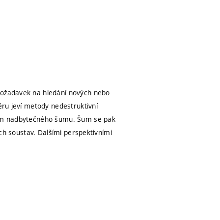
 požadavek na hledání nových nebo
ěru jeví metody nedestruktivní
ojem nadbytečného šumu. Šum se pak
ých soustav. Dalšími perspektivními