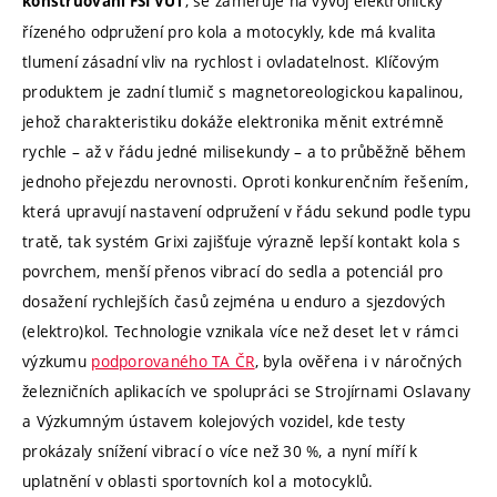
, se zaměřuje na vývoj elektronicky
konstruování FSI VUT
řízeného odpružení pro kola a motocykly, kde má kvalita
tlumení zásadní vliv na rychlost i ovladatelnost. Klíčovým
produktem je zadní tlumič s magnetoreologickou kapalinou,
jehož charakteristiku dokáže elektronika měnit extrémně
rychle – až v řádu jedné milisekundy – a to průběžně během
jednoho přejezdu nerovnosti. Oproti konkurenčním řešením,
která upravují nastavení odpružení v řádu sekund podle typu
tratě, tak systém Grixi zajišťuje výrazně lepší kontakt kola s
povrchem, menší přenos vibrací do sedla a potenciál pro
dosažení rychlejších časů zejména u enduro a sjezdových
(elektro)kol. Technologie vznikala více než deset let v rámci
výzkumu
podporovaného TA ČR
, byla ověřena i v náročných
železničních aplikacích ve spolupráci se Strojírnami Oslavany
a Výzkumným ústavem kolejových vozidel, kde testy
prokázaly snížení vibrací o více než 30 %, a nyní míří k
uplatnění v oblasti sportovních kol a motocyklů.