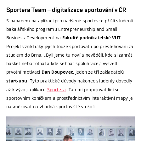
Sportera Team – digitalizace sportování v ČR
S nápadem na aplikaci pro nadšené sportovce přišli studenti
bakalářského programu Entrepreneurship and Small
Business Development na
.
Fakultě podnikatelské VUT
Projekt vznikl díky jejich touze sportovat i po přestěhování za
studiem do Brna. „Byli jsme tu noví a nevěděli, kde si zahrát
basket nebo fotbal a kde sehnat spoluhráče,“ vysvětlil
prvotní motivaci
, jeden ze tří zakladatelů
Dan Doupovec
. Tyto praktické důvody nakonec studenty dovedly
start-upu
až k vývoji aplikace
Sportera
. Ta umí propojovat lidí se
sportovním koníčkem a prostřednictvím interaktivní mapy je
nasměrovat na vhodná sportoviště v okolí.