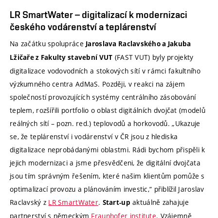
LR SmartWater – digitalizací k modernizaci
českého vodárenství a teplárenství
Na začátku spolupráce
Jaroslava Raclavského a Jakuba
(FAST VUT) byly projekty
Lžičaře z Fakulty stavební VUT
digitalizace vodovodních a stokových sítí v rámci fakultního
výzkumného centra AdMaS. Později, v reakci na zájem
společností provozujících systémy centrálního zásobování
teplem, rozšířili portfolio o oblast digitálních dvojčat (modelů
reálných sítí – pozn. red.) teplovodů a horkovodů. „Ukazuje
se, že teplárenství i vodárenství v ČR jsou z hlediska
digitalizace neprobádanými oblastmi. Rádi bychom přispěli k
jejich modernizaci a jsme přesvědčeni, že digitální dvojčata
jsou tím správným řešením, které našim klientům pomůže s
optimalizací provozu a plánováním investic,“ přiblížil Jaroslav
Raclavský z
LR SmartWater
.
aktuálně zahajuje
Start-up
partnerství s německým
Fraunhofer institute
. Vzájemně