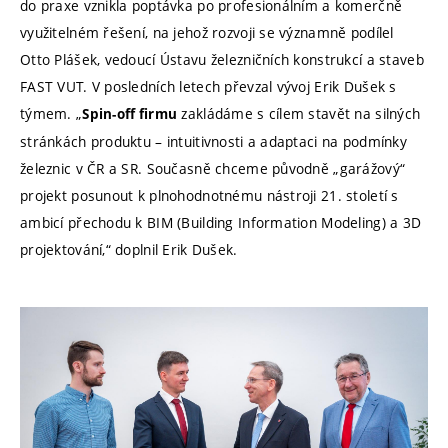
do praxe vznikla poptávka po profesionálním a komerčně
využitelném řešení, na jehož rozvoji se významně podílel
Otto Plášek, vedoucí Ústavu železničních konstrukcí a staveb
FAST VUT. V posledních letech převzal vývoj Erik Dušek s
týmem. „
zakládáme s cílem stavět na silných
Spin-off firmu
stránkách produktu – intuitivnosti a adaptaci na podmínky
železnic v ČR a SR. Současně chceme původně „garážový“
projekt posunout k plnohodnotnému nástroji 21. století s
ambicí přechodu k BIM (Building Information Modeling) a 3D
projektování,“ doplnil Erik Dušek.