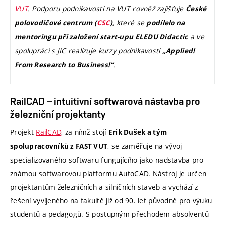
VUT
. Podporu podnikavosti na VUT rovněž zajišťuje
České
, které se
polovodičové centrum (
CSC
)
podílelo na
a ve
mentoringu při založení start-upu ELEDU Didactic
spolupráci s JIC realizuje kurzy podnikavosti
„Applied!
.
From Research to Business!“
RailCAD – intuitivní softwarová nástavba pro
železniční projektanty
Projekt
RailCAD
, za nímž stojí
Erik Dušek a tým
, se zaměřuje na vývoj
spolupracovníků z FAST VUT
specializovaného softwaru fungujícího jako nadstavba pro
známou softwarovou platformu AutoCAD. Nástroj je určen
projektantům železničních a silničních staveb a vychází z
řešení vyvíjeného na fakultě již od 90. let původně pro výuku
studentů a pedagogů. S postupným přechodem absolventů