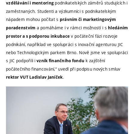
podnikatelských záměrů studujících i
vzdělávání i mentoring
zaměstnaných. Studenti a výzkumníci s podnikatelským
nápadem mohou počítat s
právním či marketingovým
a pomáháme i v rámci možností i s
poradenstvím
hledáním
v počáteční fázi rozvoje
prostor a s podporou inkubace
podnikání, například ve spolupráci s inovační agenturou JIC
nebo Technologickým parkem Brno. Nově jsme ve spolupráci
s JIC podpořili i
k zajištění
vznik finančního fondu
počátečního financování,“ uvedl při podpisu nových smluv
.
rektor VUT Ladislav Janíček