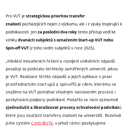
Pro VUT je
strategickou prioritou transfer
pocházejících nejen z výzkumu, ale i z výuky inspirující k
znalostí
podnikavosti.
Jen
tento přístup vedl ke
za poslední dva roky
vzniku
dvanácti subjektů s označením Start-up VUT nebo
(z toho sedm subjektů v roce 2025)
.
Spin-off VUT
„Hledání inovativních řešení a rozvíjení unikátních nápadů
považuji za podstatu technicky zaměřených univerzit, jakou
je VUT. Realizace těchto nápadů a jejich aplikace v praxi
prostřednictvím start-upů a spin-offů je cílem, kterému se
snažíme na VUT pomáhat vhodným nastavením procesů i
poskytování podpory podnikání. Podařilo se nám významně
í,
zjednodušit a liberalizovat procesy schvalování podnikán
které jsou součástí transferu znalostí na univerzitě. Rozvinuli
jsme systém
ContriBUTe
, v jehož rámci poskytujeme