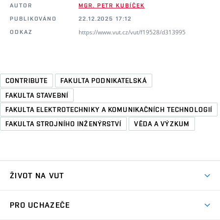
AUTOR
MGR. PETR KUBÍČEK
PUBLIKOVÁNO
22.12.2025 17:12
https://www.vut.cz/vut/f19528/d313995
ODKAZ
CONTRIBUTE
FAKULTA PODNIKATELSKÁ
FAKULTA STAVEBNÍ
FAKULTA ELEKTROTECHNIKY A KOMUNIKAČNÍCH TECHNOLOGIÍ
FAKULTA STROJNÍHO INŽENÝRSTVÍ
VĚDA A VÝZKUM
ŽIVOT NA VUT
Atmosféra VUT
PRO UCHAZEČE
Prostory školy