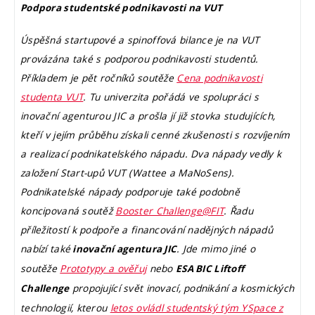
Podpora studentské podnikavosti na VUT
Úspěšná startupové a spinoffová bilance je na VUT
provázána také s podporou podnikavosti studentů.
Příkladem je pět ročníků soutěže
Cena podnikavosti
studenta VUT
. Tu univerzita pořádá ve spolupráci s
inovační agenturou JIC a prošla jí již stovka studujících,
kteří v jejím průběhu získali cenné zkušenosti s rozvíjením
a realizací podnikatelského nápadu. Dva nápady vedly k
založení Start-upů VUT (Wattee a MaNoSens).
Podnikatelské nápady podporuje také podobně
koncipovaná soutěž
Booster Challenge@FIT
. Řadu
příležitostí k podpoře a financování nadějných nápadů
nabízí také
. Jde mimo jiné o
inovační agentura JIC
soutěže
Prototypy a ověřuj
nebo
ESA BIC Liftoff
propojující svět inovací, podnikání a kosmických
Challenge
technologií, kterou
letos ovládl studentský tým YSpace z