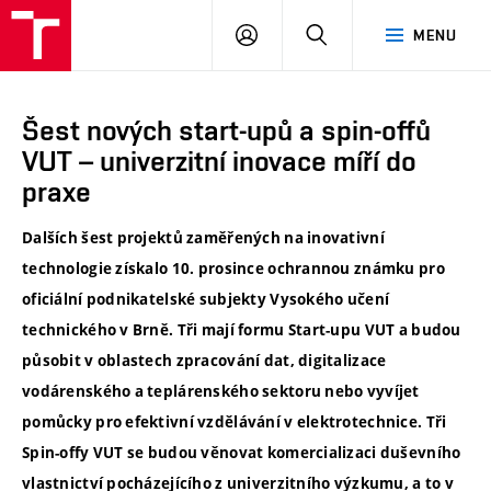
VUT
PŘIHLÁSIT
HLEDAT
MENU
SE
Šest nových start-upů a spin-offů
VUT – univerzitní inovace míří do
praxe
Dalších šest projektů zaměřených na inovativní
technologie získalo 10. prosince ochrannou známku pro
oficiální podnikatelské subjekty Vysokého učení
technického v Brně. Tři mají formu Start-upu VUT a budou
působit v oblastech zpracování dat, digitalizace
vodárenského a teplárenského sektoru nebo vyvíjet
pomůcky pro efektivní vzdělávání v elektrotechnice. Tři
Spin-offy VUT se budou věnovat komercializaci duševního
vlastnictví pocházejícího z univerzitního výzkumu, a to v