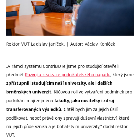
Rektor VUT Ladislav Janíček. | Autor: Václav Koníček
„V rámci systému ContriBUTe jsme pro studující otevřeli
předmět
Rozvoj a realizace podnikatelského nápadu
, který jsme
zpřístupnili studujícím naší univerzity, ale i dalších
. Klíčovou roli ve vytváření podmínek pro
brněnských univerzit
podnikání mají zejména
fakulty, jako nositelky i zdroj
Chtěl bych jim za jejich úsilí
transferovaných výsledků.
poděkovat, neboť právě ony spravují duševní vlastnictví, které
na jejich půdě vzniká a je bohatstvím univerzity,“ dodal rektor
VUT.