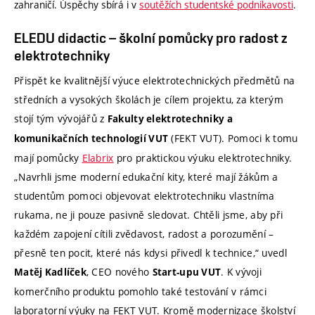
zahraničí. Úspěchy sbírá i v
soutěžích studentské podnikavosti
.
ELEDU didactic – školní pomůcky pro radost z
elektrotechniky
Přispět ke kvalitnější výuce elektrotechnických předmětů na
středních a vysokých školách je cílem projektu, za kterým
stojí tým vývojářů z
Fakulty elektrotechniky a
(FEKT VUT). Pomoci k tomu
komunikačních technologií VUT
mají pomůcky
Elabrix
pro praktickou výuku elektrotechniky.
„Navrhli jsme moderní edukační kity, které mají žákům a
studentům pomoci objevovat elektrotechniku vlastníma
rukama, ne ji pouze pasivně sledovat. Chtěli jsme, aby při
každém zapojení cítili zvědavost, radost a porozumění –
přesně ten pocit, které nás kdysi přivedl k technice,“ uvedl
, CEO nového
. K vývoji
Matěj Kadlíček
Start-upu VUT
komerčního produktu pomohlo také testování v rámci
laboratorní výuky na FEKT VUT. Kromě modernizace školství