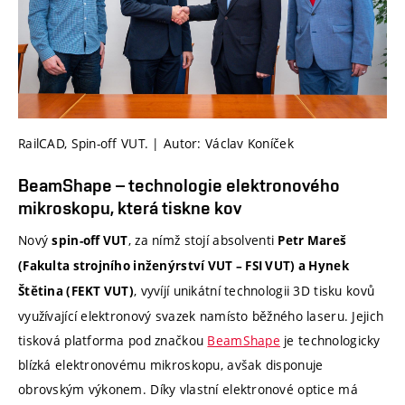
RailCAD, Spin-off VUT. | Autor: Václav Koníček
BeamShape – technologie elektronového
mikroskopu, která tiskne kov
Nový
, za nímž stojí absolventi
spin-off VUT
Petr Mareš
(Fakulta strojního inženýrství VUT – FSI VUT) a Hynek
, vyvíjí unikátní technologii 3D tisku kovů
Štětina (FEKT VUT)
využívající elektronový svazek namísto běžného laseru. Jejich
tisková platforma pod značkou
BeamShape
je technologicky
blízká elektronovému mikroskopu, avšak disponuje
obrovským výkonem. Díky vlastní elektronové optice má