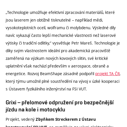
„Technologie umožňuje efektivní zpracování materiálů, které
jsou laserem jen obtížně tisknutelné – například mědi,
vysokoteplotních ocelí, wolframu či molybdenu. Výsledné díly
navíc vykazují často lepší mechanické vlastnosti než laserové
výtisky či tradiční odlitky,“ vysvětluje Petr Mareš. Technologie je
díky svým vlastnostem ideální pro akademická pracoviště
zaměřená na výzkum nových kovových slitin, své kritické
uplatnění však nachází především v aerospace, obraně a
energetice. Rozvoj BeamShape zásadně podpořil
projekt TA ČR
,
který týmu umožnil plné soustředění na vývoj v úzké kooperaci
s Ústavem fyzikálního inženýrství na FSI VUT.
Grixi – přelomové odpružení pro bezpečnější
jízdu na kole i motocyklu
Projekt, vedený
Zbyňkem Streckerem z Ústavu