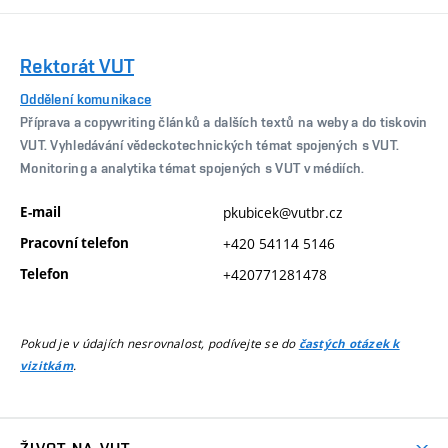
Rektorát VUT
Oddělení komunikace
Příprava a copywriting článků a dalších textů na weby a do tiskovin
VUT. Vyhledávání vědeckotechnických témat spojených s VUT.
Monitoring a analytika témat spojených s VUT v médiích.
E-mail
pkubicek@vutbr.cz
Pracovní telefon
+420 54114 5146
Telefon
+420771281478
Pokud je v údajích nesrovnalost, podívejte se do
častých otázek k
.
vizitkám