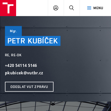
VUT
PŘIHLÁSIT
HLEDAT
MENU
SE
Mgr.
PETR
KUBÍČEK
RE, RE-OK
+420 54114 5146
pkubicek@vutbr.cz
ODESLAT VUT ZPRÁVU