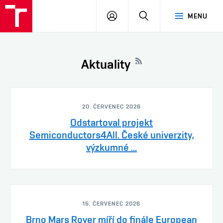
VUT
PŘIHLÁSIT
HLEDAT
MENU
SE
Aktuality
20. ČERVENEC 2026
Odstartoval projekt
Semiconductors4All. České univerzity,
výzkumné ...
15. ČERVENEC 2026
Brno Mars Rover míří do finále European