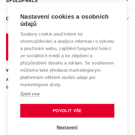
SPOLUPRÁCE
Celoživotní vzdělávání
Brno
Podpora excelence
Závěrečné práce
Studium bez bariér
Zpracování osobních údajů uchazečů o studium
Firemní spolupráce
Mezinárodní vědecká rada
Nastavení cookies a osobních
O UNIVERZITĚ
Doktorské studium
Podpora podnikání
E-přihláška
údajů
Zahraniční spolupráce
Systém zajišťování kvality výzkumu
Profil univerzity
Spolupráce se školami
Soubory cookie používáme ke
Vysoké
Výzkumné infrastruktury
shromažďování a analýze informací o výkonu
Udržitelná univerzita
učení
Služby univerzity
Transfer znalostí
a používání webu, zajištění fungování funkcí
technické
Podnikavá univerzita / ContriBUTe
Mezinárodní dohody
ze sociálních médií a ke zlepšení a
Open Science
v
Bezpečná univerzita
přizpůsobení obsahu a reklam. Se souhlasem
Univerzitní sítě
Brně
Projekty
můžeme také předávat marketingovým
VYSOKÉ UČENÍ TECHNICKÉ V BRNĚ
Vyznamenání
platformám některé osobní údaje pro
Projekty ze strukturálních fondů
Antonínská 548/1
www.vut.cz
marketingové účely.
Organizační struktura
602 00 Brno
vut@vutbr.cz
Specifický výzkum
Zjistit více
Úřední deska
Ochrana osobních údajů
POVOLIT VŠE
(externí
Pracovní příležitosti
Nastavení
odkaz)
Podpora a rozvoj zaměstnanců a studujících