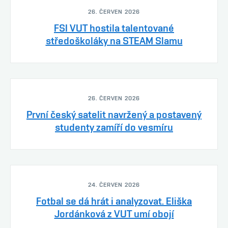
26. ČERVEN 2026
FSI VUT hostila talentované
středoškoláky na STEAM Slamu
26. ČERVEN 2026
První český satelit navržený a postavený
studenty zamíří do vesmíru
24. ČERVEN 2026
Fotbal se dá hrát i analyzovat. Eliška
Jordánková z VUT umí obojí