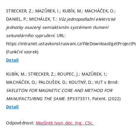
STRECKER, Z.; MAZŮREK, I.; KUBÍK, M.; MACHÁČEK, O.;
DANIEL, P.; MICHÁLEK, T.:
Vůz jednopodlažní elektrické
jednotky osazený semiaktivním systémem tlumení
sekundárního vypružení
. URL:
https://intranet.ustavkonstruovani.cz/FileDownload/getProjectP
(Funkční vzorek)
Detail
KUBÍK, M.; STRECKER, Z.; ROUPEC, J.; MAZŮREK, I.;
MACHÁČEK, O.; PALOUŠEK, D.; KOUTNÝ, D.; VUT v Brně:
SKELETON FOR MAGNETIC CORE AND METHOD FOR
MANUFACTURING THE SAME
. EP3373311, Patent. (2022)
Detail
Odpovědnost:
Mazůrek Ivan, doc. Ing., CSc.