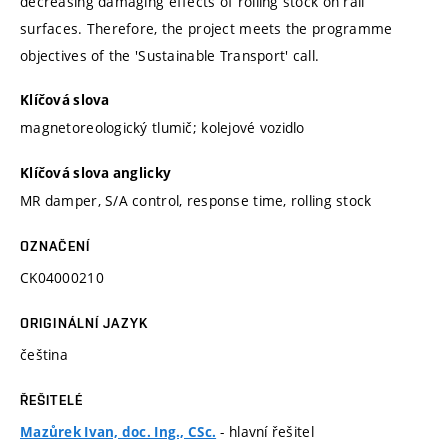
decreasing damaging effects of rolling stock on rail
surfaces. Therefore, the project meets the programme
objectives of the 'Sustainable Transport' call.
Klíčová slova
magnetoreologický tlumič; kolejové vozidlo
Klíčová slova anglicky
MR damper, S/A control, response time, rolling stock
OZNAČENÍ
CK04000210
ORIGINÁLNÍ JAZYK
čeština
ŘEŠITELÉ
- hlavní řešitel
Mazůrek Ivan, doc. Ing., CSc.