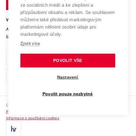
technické
Podnikavá univerzita / ContriBUTe
Mezinárodní dohody
ze sociálních médií a ke zlepšení a
Open Science
v
Bezpečná univerzita
přizpůsobení obsahu a reklam. Se souhlasem
Univerzitní sítě
Brně
Projekty
můžeme také předávat marketingovým
VYSOKÉ UČENÍ TECHNICKÉ V BRNĚ
Vyznamenání
platformám některé osobní údaje pro
Projekty ze strukturálních fondů
Antonínská 548/1
www.vut.cz
marketingové účely.
Organizační struktura
602 00 Brno
vut@vutbr.cz
Specifický výzkum
Zjistit více
Úřední deska
Ochrana osobních údajů
POVOLIT VŠE
(externí
Pracovní příležitosti
Nastavení
odkaz)
Podpora a rozvoj zaměstnanců a studujících
Povolit pouze nezbytné
Rovné příležitosti
Copyright © 2026 VUT
Sociální bezpečí
Prohlášení o přístupnosti
HR Award
Informace o používání cookies
Kontakty