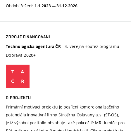
Období řešení:
1.1.2023 — 31.12.2026
ZDROJE FINANCOVÁNÍ
- 4. veřejná soutěž programu
Technologická agentura ČR
Doprava 2020+
O PROJEKTU
Primární motivací projektu je posílení komercionalizačního
potenciálu inovativní firmy Strojírna Oslavany a.s. (ST-OS),
jejíž výrobní portfolio obsahuje také pokročilé MR tlumiče pro
S/A aplikace s přímím řízením tlumicích sil. Cílem projektu je