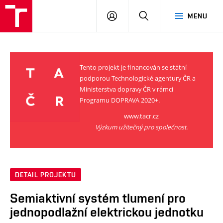
VUT
PŘIHLÁSIT
HLEDAT
MENU
SE
Tento projekt je financován se státní
podporou Technologické agentury ČR a
Ministerstva dopravy ČR v rámci
Programu DOPRAVA 2020+.
www.tacr.cz
Výzkum užitečný pro společnost.
DETAIL PROJEKTU
Semiaktivní systém tlumení pro
jednopodlažní elektrickou jednotku