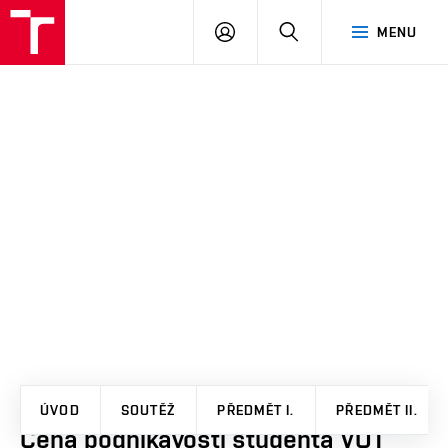
VUT
PŘIHLÁSIT
HLEDAT
MENU
SE
ÚVOD
SOUTĚŽ
PŘEDMĚT I.
PŘEDMĚT II.
Cena podnikavosti studenta VUT