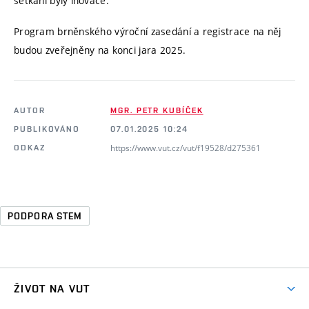
setkání byly inovace.
Program brněnského výroční zasedání a registrace na něj
budou zveřejněny na konci jara 2025.
AUTOR
MGR. PETR KUBÍČEK
PUBLIKOVÁNO
07.01.2025 10:24
https://www.vut.cz/vut/f19528/d275361
ODKAZ
PODPORA STEM
ŽIVOT NA VUT