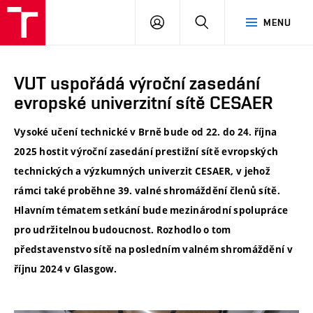
VUT
PŘIHLÁSIT
HLEDAT
MENU
SE
VUT uspořádá výroční zasedání
evropské univerzitní sítě CESAER
Vysoké učení technické v Brně bude od 22. do 24. října
2025 hostit výroční zasedání prestižní sítě evropských
technických a výzkumných univerzit CESAER, v jehož
rámci také proběhne 39. valné shromáždění členů sítě.
Hlavním tématem setkání bude mezinárodní spolupráce
pro udržitelnou budoucnost. Rozhodlo o tom
představenstvo sítě na posledním valném shromáždění v
říjnu 2024 v Glasgow.