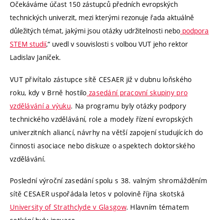
Očekáváme účast 150 zástupců předních evropských
technických univerzit, mezi kterými rezonuje řada aktuálně
důležitých témat, jakými jsou otázky udržitelnosti nebo
podpora
STEM studií
,“ uvedl v souvislosti s volbou VUT jeho rektor
Ladislav Janíček.
VUT přivítalo zástupce sítě CESAER již v dubnu loňského
roku, kdy v Brně hostilo
zasedání pracovní skupiny pro
vzdělávání a výuku
. Na programu byly otázky podpory
technického vzdělávání, role a modely řízení evropských
univerzitních aliancí, návrhy na větší zapojení studujících do
činnosti asociace nebo diskuze o aspektech doktorského
vzdělávání.
Poslední výroční zasedání spolu s 38. valným shromážděním
sítě CESAER uspořádala letos v polovině října skotská
University of Strathclyde v Glasgow
. Hlavním tématem