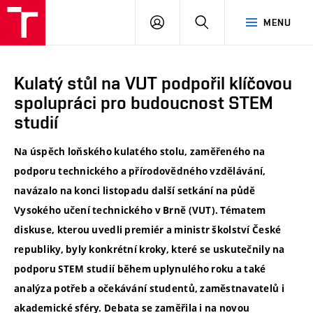
VUT
PŘIHLÁSIT
HLEDAT
MENU
SE
Kulatý stůl na VUT podpořil klíčovou
spolupráci pro budoucnost STEM
studií
Na úspěch loňského kulatého stolu, zaměřeného na
podporu technického a přírodovědného vzdělávání,
navázalo na konci listopadu další setkání na půdě
Vysokého učení technického v Brně (VUT). Tématem
diskuse, kterou uvedli premiér a ministr školství České
republiky, byly konkrétní kroky, které se uskutečnily na
podporu STEM studií během uplynulého roku a také
analýza potřeb a očekávání studentů, zaměstnavatelů i
akademické sféry. Debata se zaměřila i na novou