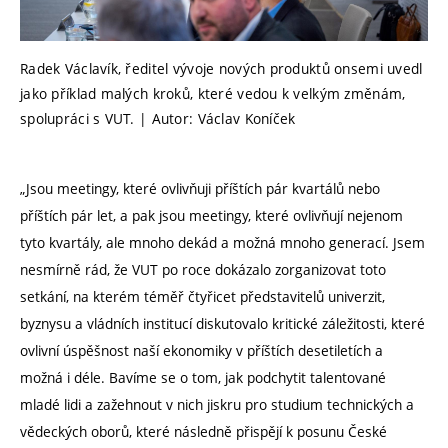
Radek Václavík, ředitel vývoje nových produktů onsemi uvedl
jako příklad malých kroků, které vedou k velkým změnám,
spolupráci s VUT. | Autor: Václav Koníček
„Jsou meetingy, které ovlivňuji příštích pár kvartálů nebo
příštích pár let, a pak jsou meetingy, které ovlivňují nejenom
tyto kvartály, ale mnoho dekád a možná mnoho generací. Jsem
nesmírně rád, že VUT po roce dokázalo zorganizovat toto
setkání, na kterém téměř čtyřicet představitelů univerzit,
byznysu a vládních institucí diskutovalo kritické záležitosti, které
ovlivní úspěšnost naší ekonomiky v příštích desetiletích a
možná i déle. Bavíme se o tom, jak podchytit talentované
mladé lidi a zažehnout v nich jiskru pro studium technických a
vědeckých oborů, které následně přispějí k posunu České