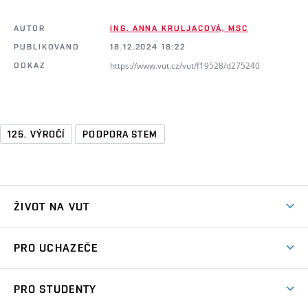
AUTOR
ING. ANNA KRULJACOVÁ, MSC
PUBLIKOVÁNO
18.12.2024 18:22
https://www.vut.cz/vut/f19528/d275240
ODKAZ
125. VÝROČÍ
PODPORA STEM
ŽIVOT NA VUT
Atmosféra VUT
PRO UCHAZEČE
Prostory školy
Proč na VUT
Koleje
PRO STUDENTY
Studijní programy
Stravování