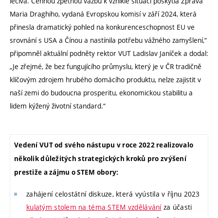
léčiva. Cennou zpětnou vazbu k vzniklé situaci poskytla Zpráva
Maria Draghiho, vydaná Evropskou komisí v září 2024, která
přinesla dramatický pohled na konkurenceschopnost EU ve
srovnání s USA a Čínou a nastínila potřebu vážného zamyšlení,“
připomněl aktuální podněty rektor VUT Ladislav Janíček a dodal:
„Je zřejmé, že bez fungujícího průmyslu, který je v ČR tradičně
klíčovým zdrojem hrubého domácího produktu, nelze zajistit v
naší zemi do budoucna prosperitu, ekonomickou stabilitu a
lidem kýžený životní standard.“
Vedení VUT od svého nástupu v roce 2022 realizovalo
několik důležitých strategických kroků pro zvýšení
prestiže a zájmu o STEM obory:
zahájení celostátní diskuze, která vyústila v říjnu 2023
kulatým stolem na téma STEM vzdělávání
za účasti