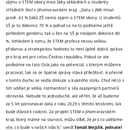
zájmu o STEM obory mezi žáky základních a studenty
středních škol v Jihomoravském kraji. „Data z JMK mluví
jasně. 63 % žáků ZŠ nemá zájem o STEM obory. U studentů
SŠ je to dokonce 70 % a pokud se na to podíváme ještě
pohledem genderu, tak u žen na SŠ je nezájem dokonce 80
%. Vzhledem k tomu, že STEM profese nesou velkou
přidanou a strategickou hodnotu to není úplně dobrá zpráva
pro kraj ani pro celou Českou republiku. Pokud se ale
podíváme na tato čísla jako na potenciál, s kterým můžeme
pracovat, tak se ze špatné zprávy stává příležitost. A přesně
v tomto duchu se vedla diskuze u kulatého stolu. Chuť něco s
tím udělat je velká, rozmanitost a síla zapojených partnerů
obrovská. Nebude to jednoduché, ale věřím, že až budeme
za 5 let porovnávat data z roku 2029 s těmito letošními, tak
bude důvod k radosti. Za projekt STEM v Jihomoravském
kraji, který máme na starosti, můžu slíbit, že pro to uděláme
vše, co bude v našich silách,“ uvedl
Tomáš Mejzlík, jednatel