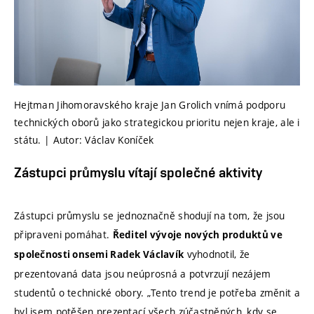
Hejtman Jihomoravského kraje Jan Grolich vnímá podporu
technických oborů jako strategickou prioritu nejen kraje, ale i
státu. | Autor: Václav Koníček
Zástupci průmyslu vítají společné aktivity
Zástupci průmyslu se jednoznačně shodují na tom, že jsou
připraveni pomáhat.
Ředitel vývoje nových produktů ve
vyhodnotil, že
společnosti onsemi Radek Václavík
prezentovaná data jsou neúprosná a potvrzují nezájem
studentů o technické obory. „Tento trend je potřeba změnit a
byl jsem potěšen prezentací všech zúčastněných, kdy se