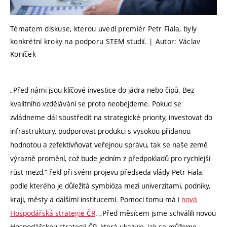
Tématem diskuse, kterou uvedl premiér Petr Fiala, byly
konkrétní kroky na podporu STEM studií. | Autor: Václav
Koníček
„Před námi jsou klíčové investice do jádra nebo čipů. Bez
kvalitního vzdělávání se proto neobejdeme. Pokud se
zvládneme dál soustředit na strategické priority, investovat do
infrastruktury, podporovat produkci s vysokou přidanou
hodnotou a zefektivňovat veřejnou správu, tak se naše země
výrazně promění, což bude jedním z předpokladů pro rychlejší
růst mezd,“ řekl při svém projevu předseda vlády Petr Fiala,
podle kterého je důležitá symbióza mezi univerzitami, podniky,
kraji, městy a dalšími institucemi. Pomoci tomu má i
nová
Hospodářská strategie ČR
. „Před měsícem jsme schválili novou
Hospodářskou strategii ČR, která ukazuje, jak se můžeme