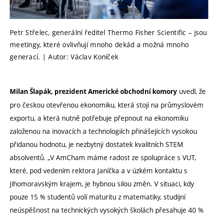
Petr Střelec, generální ředitel Thermo Fisher Scientific – jsou
meetingy, které ovlivňují mnoho dekád a možná mnoho
generací. | Autor: Václav Koníček
uvedl, že
Milan Šlapák, prezident Americké obchodní komory
pro českou otevřenou ekonomiku, která stojí na průmyslovém
exportu, a která nutně potřebuje přepnout na ekonomiku
založenou na inovacích a technologiích přinášejících vysokou
přidanou hodnotu, je nezbytný dostatek kvalitních STEM
absolventů. „V AmCham máme radost ze spolupráce s VUT,
které, pod vedením rektora Janíčka a v úzkém kontaktu s
Jihomoravským krajem, je hybnou silou změn. V situaci, kdy
pouze 15 % studentů volí maturitu z matematiky, studijní
neúspěšnost na technických vysokých školách přesahuje 40 %