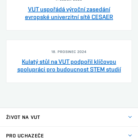
VUT uspořádá výroční zasedání
evropské univerzitní sítě CESAER
18. PROSINEC 2024
Kulatý stůl na VUT podpořil klíčovou
spolupráci pro budoucnost STEM studií
ŽIVOT NA VUT
Atmosféra VUT
PRO UCHAZEČE