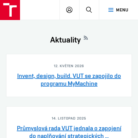
VUT
PŘIHLÁSIT
HLEDAT
MENU
SE
Aktuality
12. KVĚTEN 2026
Invent, design, build. VUT se zapojilo do
programu MyMachine
14. LISTOPAD 2025
Průmyslová rada VUT jednala o zapojení
do naplňování strategických ...