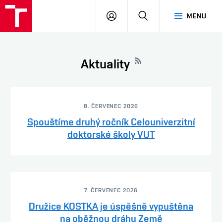
VUT
PŘIHLÁSIT
HLEDAT
MENU
SE
Aktuality
8. ČERVENEC 2026
Spouštíme druhý ročník Celouniverzitní
doktorské školy VUT
7. ČERVENEC 2026
Družice KOSTKA je úspěšně vypuštěna
na oběžnou dráhu Země