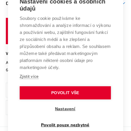
Mezinárodní vědecká rada
Nastavení cookies a osobních
O UNIVERZITĚ
Doktorské studium
Podpora podnikání
E-přihláška
údajů
Zahraniční spolupráce
Systém zajišťování kvality výzkumu
Profil univerzity
Spolupráce se školami
Soubory cookie používáme ke
Vysoké
Výzkumné infrastruktury
shromažďování a analýze informací o výkonu
Udržitelná univerzita
učení
Služby univerzity
Transfer znalostí
a používání webu, zajištění fungování funkcí
technické
Podnikavá univerzita / ContriBUTe
Mezinárodní dohody
ze sociálních médií a ke zlepšení a
Open Science
v
Bezpečná univerzita
přizpůsobení obsahu a reklam. Se souhlasem
Univerzitní sítě
Brně
Projekty
můžeme také předávat marketingovým
VYSOKÉ UČENÍ TECHNICKÉ V BRNĚ
Vyznamenání
platformám některé osobní údaje pro
Projekty ze strukturálních fondů
Antonínská 548/1
www.vut.cz
marketingové účely.
Organizační struktura
602 00 Brno
vut@vutbr.cz
Specifický výzkum
Zjistit více
Úřední deska
Ochrana osobních údajů
POVOLIT VŠE
(externí
Pracovní příležitosti
Nastavení
odkaz)
Podpora a rozvoj zaměstnanců a studujících
Povolit pouze nezbytné
Rovné příležitosti