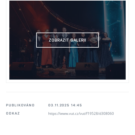
ZOBRAZIT GALERII
PUBLIKOVÁNO
03.11.2025 14:45
https://www.vut.cz/vut/f19528/d308060
ODKAZ