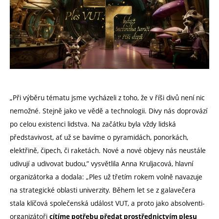
„Při výběru tématu jsme vycházeli z toho, že v říši divů není nic
nemožné. Stejně jako ve vědě a technologii. Divy nás doprovází
po celou existenci lidstva. Na začátku byla vždy lidská
představivost, ať už se bavíme o pyramidách, ponorkách,
elektřině, čipech, či raketách. Nové a nové objevy nás neustále
udivují a udivovat budou,” vysvětlila Anna Kruljacová, hlavní
organizátorka a dodala: „Ples už třetím rokem volně navazuje
na strategické oblasti univerzity. Během let se z galavečera
stala klíčová společenská událost VUT, a proto jako absolventi-
organizátoři
cítíme potřebu předat prostřednictvím plesu