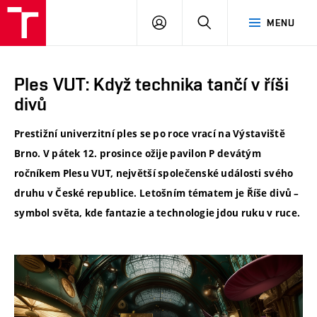
VUT
PŘIHLÁSIT
HLEDAT
MENU
SE
Ples VUT: Když technika tančí v říši
divů
Prestižní univerzitní ples se po roce vrací na Výstaviště
Brno. V pátek 12. prosince ožije pavilon P devátým
ročníkem Plesu VUT, největší společenské události svého
druhu v České republice. Letošním tématem je Říše divů –
symbol světa, kde fantazie a technologie jdou ruku v ruce.