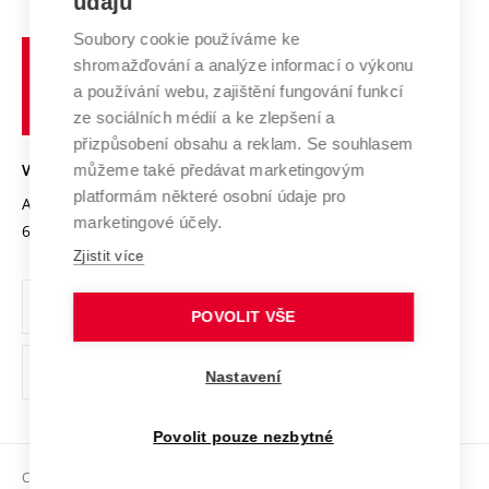
údajů
Zahraniční spolupráce
Systém zajišťování kvality výzkumu
Profil univerzity
Spolupráce se školami
Soubory cookie používáme ke
Vysoké
Výzkumné infrastruktury
shromažďování a analýze informací o výkonu
Udržitelná univerzita
učení
Služby univerzity
Transfer znalostí
a používání webu, zajištění fungování funkcí
technické
Podnikavá univerzita / ContriBUTe
Mezinárodní dohody
ze sociálních médií a ke zlepšení a
Open Science
v
Bezpečná univerzita
přizpůsobení obsahu a reklam. Se souhlasem
Univerzitní sítě
Brně
Projekty
můžeme také předávat marketingovým
VYSOKÉ UČENÍ TECHNICKÉ V BRNĚ
Vyznamenání
platformám některé osobní údaje pro
Projekty ze strukturálních fondů
Antonínská 548/1
www.vut.cz
marketingové účely.
Organizační struktura
602 00 Brno
vut@vutbr.cz
Specifický výzkum
Zjistit více
Úřední deska
Ochrana osobních údajů
POVOLIT VŠE
(externí
Pracovní příležitosti
Nastavení
odkaz)
Podpora a rozvoj zaměstnanců a studujících
Povolit pouze nezbytné
Rovné příležitosti
Copyright © 2026 VUT
Sociální bezpečí