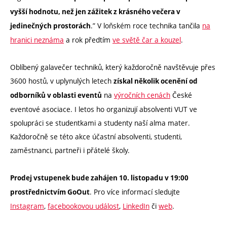
vyšší hodnotu, než jen zážitek z krásného večera v
.” V loňském roce technika tančila
na
jedinečných prostorách
hranici neznáma
a rok předtím
ve světě čar a kouzel
.
Oblíbený galavečer techniků, který každoročně navštěvuje přes
3600 hostů, v uplynulých letech
získal několik ocenění od
na
výročních cenách
České
odborníků v oblasti eventů
eventové asociace. I letos ho organizují absolventi VUT ve
spolupráci se studentkami a studenty naší alma mater.
Každoročně se této akce účastní absolventi, studenti,
zaměstnanci, partneři i přátelé školy.
Prodej vstupenek bude zahájen 10. listopadu v 19:00
. Pro více informací sledujte
prostřednictvím GoOut
Instagram
,
facebookovou událost
,
LinkedIn
či
web
.