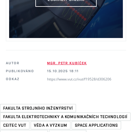
AUTOR
MGR. PETR KUBÍČEK
PUBLIKOVÁNO
15.10.2025 18:11
https://www.vut.cz/vut/f19528/d306206
ODKAZ
FAKULTA STROJNÍHO INŽENÝRSTVÍ
FAKULTA ELEKTROTECHNIKY A KOMUNIKAČNÍCH TECHNOLOGIÍ
CEITEC VUT
VĚDA A VÝZKUM
SPACE APPLICATIONS