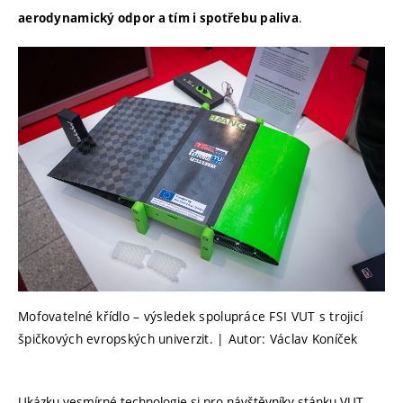
.
aerodynamický odpor a tím i spotřebu paliva
Mofovatelné křídlo – výsledek spolupráce FSI VUT s trojicí
špičkových evropských univerzit. | Autor: Václav Koníček
Ukázku vesmírné technologie si pro návštěvníky stánku VUT