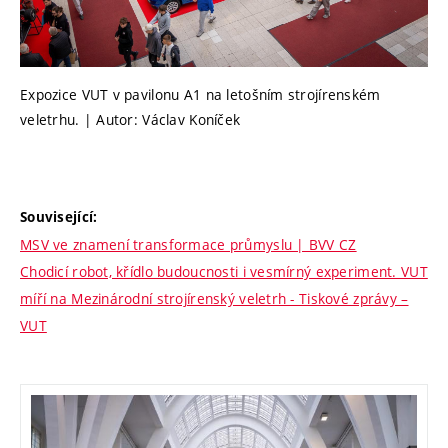
Expozice VUT v pavilonu A1 na letošním strojírenském
veletrhu. | Autor: Václav Koníček
Související:
MSV ve znamení transformace průmyslu | BVV CZ
Chodicí robot, křídlo budoucnosti i vesmírný experiment. VUT
míří na Mezinárodní strojírenský veletrh - Tiskové zprávy –
VUT