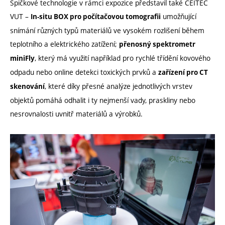
Špičkové technologie v rámci expozice představil také CEITEC
VUT –
umožňující
In-situ BOX pro počítačovou tomografii
snímání různých typů materiálů ve vysokém rozlišení během
teplotního a elektrického zatížení;
přenosný spektrometr
, který má využití například pro rychlé třídění kovového
miniFly
odpadu nebo online detekci toxických prvků a
zařízení pro CT
, které díky přesné analýze jednotlivých vrstev
skenování
objektů pomáhá odhalit i ty nejmenší vady, praskliny nebo
nesrovnalosti uvnitř materiálů a výrobků.