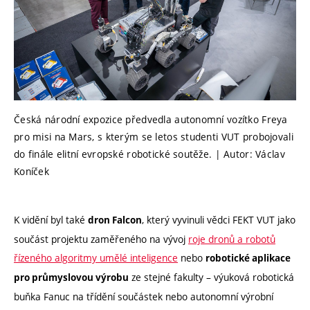
Česká národní expozice předvedla autonomní vozítko Freya
pro misi na Mars, s kterým se letos studenti VUT probojovali
do finále elitní evropské robotické soutěže. | Autor: Václav
Koníček
K vidění byl také
, který vyvinuli vědci FEKT VUT jako
dron Falcon
součást projektu zaměřeného na vývoj
roje dronů a robotů
řízeného algoritmy umělé inteligence
nebo
robotické aplikace
ze stejné fakulty – výuková robotická
pro průmyslovou výrobu
buňka Fanuc na třídění součástek nebo autonomní výrobní