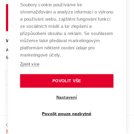
Profil univerzity
Spolupráce se školami
Soubory cookie používáme ke
Vysoké
Výzkumné infrastruktury
shromažďování a analýze informací o výkonu
Udržitelná univerzita
učení
Služby univerzity
Transfer znalostí
a používání webu, zajištění fungování funkcí
technické
Podnikavá univerzita / ContriBUTe
Mezinárodní dohody
ze sociálních médií a ke zlepšení a
Open Science
v
Bezpečná univerzita
přizpůsobení obsahu a reklam. Se souhlasem
Univerzitní sítě
Brně
Projekty
můžeme také předávat marketingovým
VYSOKÉ UČENÍ TECHNICKÉ V BRNĚ
Vyznamenání
platformám některé osobní údaje pro
Projekty ze strukturálních fondů
Antonínská 548/1
www.vut.cz
marketingové účely.
Organizační struktura
602 00 Brno
vut@vutbr.cz
Specifický výzkum
Zjistit více
Úřední deska
Ochrana osobních údajů
POVOLIT VŠE
(externí
Pracovní příležitosti
Nastavení
odkaz)
Podpora a rozvoj zaměstnanců a studujících
Povolit pouze nezbytné
Rovné příležitosti
Copyright © 2026 VUT
Sociální bezpečí
Prohlášení o přístupnosti