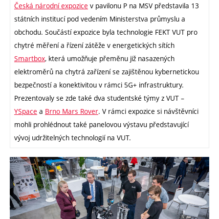
Česká národní expozice
v pavilonu P na MSV představila 13
státních institucí pod vedením Ministerstva průmyslu a
obchodu. Součástí expozice byla technologie FEKT VUT pro
chytré měření a řízení zátěže v energetických sítích
Smartbox
, která umožňuje přeměnu již nasazených
elektroměrů na chytrá zařízení se zajištěnou kybernetickou
bezpečností a konektivitou v rámci 5G+ infrastruktury.
Prezentovaly se zde také dva studentské týmy z VUT –
YSpace
a
Brno Mars Rover
. V rámci expozice si návštěvníci
mohli prohlédnout také panelovou výstavu představující
vývoj udržitelných technologií na VUT.