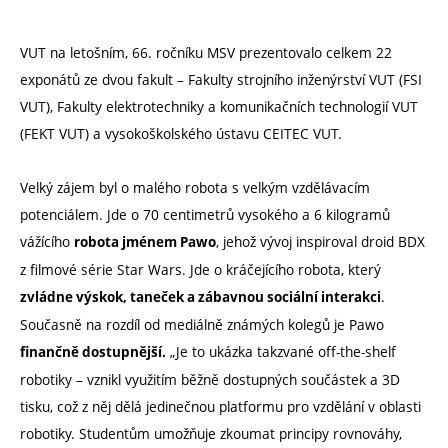
VUT na letošním, 66. ročníku MSV prezentovalo celkem 22
exponátů ze dvou fakult – Fakulty strojního inženýrství VUT (FSI
VUT), Fakulty elektrotechniky a komunikačních technologií VUT
(FEKT VUT) a vysokoškolského ústavu CEITEC VUT.
Velký zájem byl o malého robota s velkým vzdělávacím
potenciálem. Jde o 70 centimetrů vysokého a 6 kilogramů
vážícího
, jehož vývoj inspiroval droid BDX
robota jménem Pawo
z filmové série Star Wars. Jde o kráčejícího robota, který
.
zvládne výskok, taneček a zábavnou sociální interakci
Současně na rozdíl od mediálně známých kolegů je Pawo
„Je to ukázka takzvané off-the-shelf
finančně dostupnější.
robotiky – vznikl využitím běžně dostupných součástek a 3D
tisku, což z něj dělá jedinečnou platformu pro vzdělání v oblasti
robotiky. Studentům umožňuje zkoumat principy rovnováhy,