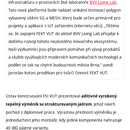
infrastrukturu v prostorách živé laboratoře
BVV Living Lab
.
Tato nová platforma bude nabízet unikátní testovací polygon
vybavený sítěmi 5G a MESH, který bude určen primárně pro
projekty
a aplikace s IoT zařízeními (internetu věcí)
. „Těšíme
se, že zapojení FEKT VUT do aktivit BVV Living Lab přispěje k
dalšímu rozvoji tohoto nezávislého inovačního ekosystému.
Naši výzkumníci jsou připraveni pomáhat při vývoji produktů
a služeb využívajících moderních komunikačních technologií a
podílet se tak na chytré budoucnosti města Brna,“ uvedl
Jaroslav Koton, proděkan pro tvůrčí činnost FEKT VUT.
Ústav konstruování FSI VUT prezentoval
aditivně vyrobený
, jehož návrh
tepelný výměník se strukturovaným jádrem
pochází z diplomové práce. Výraznou předností výměníku je
jednoduchost jeho montáže, kdy jediná komponenta nahrazuje
40 dílů pájené varianty.