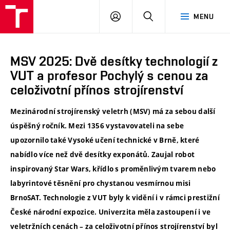
VUT
PŘIHLÁSIT
HLEDAT
MENU
SE
MSV 2025: Dvě desítky technologií z
VUT a profesor Pochylý s cenou za
celoživotní přínos strojírenství
Mezinárodní strojírenský veletrh (MSV) má za sebou další
úspěšný ročník. Mezi 1356 vystavovateli na sebe
upozornilo také Vysoké učení technické v Brně, které
nabídlo více než dvě desítky exponátů. Zaujal robot
inspirovaný Star Wars, křídlo s proměnlivým tvarem nebo
labyrintové těsnění pro chystanou vesmírnou misi
BrnoSAT. Technologie z VUT byly k vidění i v rámci prestižní
České národní expozice. Univerzita měla zastoupení i ve
veletržních cenách – za celoživotní přínos strojírenství byl