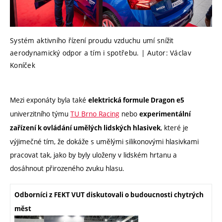
Systém aktivního řízení proudu vzduchu umí snížit
aerodynamický odpor a tím i spotřebu. | Autor: Václav
Koníček
Mezi exponáty byla také
elektrická formule Dragon e5
univerzitního týmu
TU Brno Racing
nebo
experimentální
, které je
zařízení k ovládání umělých lidských hlasivek
výjimečné tím, že dokáže s umělými silikonovými hlasivkami
pracovat tak, jako by byly uloženy v lidském hrtanu a
dosáhnout přirozeného zvuku hlasu.
Odborníci z FEKT VUT diskutovali o budoucnosti chytrých
měst