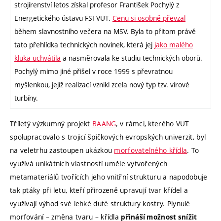
strojírenství letos získal profesor František Pochylý z
Energetického ústavu FSI VUT.
Cenu si osobně převzal
během slavnostního večera na MSV. Byla to přitom právě
tato přehlídka technických novinek, která jej
jako malého
kluka uchvátila
a nasměrovala ke studiu technických oborů.
Pochylý mimo jiné přišel v roce 1999 s převratnou
myšlenkou, jejíž realizací vznikl zcela nový typ tzv. vírové
turbíny.
Tříletý výzkumný projekt
BAANG
, v rámci, kterého VUT
spolupracovalo s trojicí špičkových evropských univerzit, byl
na veletrhu zastoupen ukázkou
morfovatelného křídla
. To
využívá unikátních vlastností uměle vytvořených
metamateriálů tvořících jeho vnitřní strukturu a napodobuje
tak ptáky při letu, kteří přirozeně upravují tvar křídel a
využívají výhod své lehké duté struktury kostry. Plynulé
morfování – změna tvaru – křídla
přináší možnost snížit