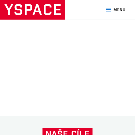
MENU
MISE KOSTKA
MISE CIMER
Další
NAŠE
CÍLE