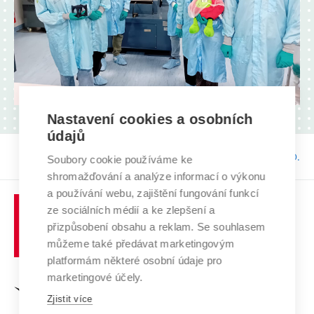
Nastavení cookies a osobních
údajů
Odpovědnost:
doc. Ing. Tomáš Götthans, Ph.D.
Soubory cookie používáme ke
shromažďování a analýze informací o výkonu
a používání webu, zajištění fungování funkcí
Vysoké
ze sociálních médií a ke zlepšení a
učení
přizpůsobení obsahu a reklam. Se souhlasem
technické
můžeme také předávat marketingovým
v
platformám některé osobní údaje pro
Brně
marketingové účely.
Zjistit více