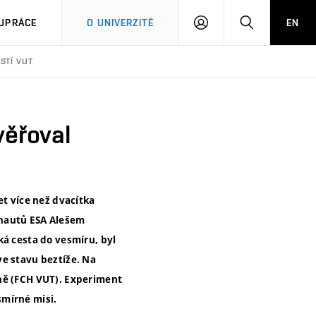
PŘIHLÁSIT
HLEDAT
UPRÁCE
O UNIVERZITĚ
EN
SE
STÍ VUT
věřoval
et více než dvacítka
onautů ESA Alešem
ká cesta do vesmíru, byl
ve stavu beztíže. Na
rně (FCH VUT). Experiment
smírné misi.