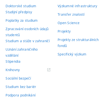
Doktorské studium
Výzkumné infrastruktury
Studijní předpisy
Transfer znalostí
Poplatky za studium
Open Science
Zpracování osobních údajů
Projekty
studentů
Projekty ze strukturálních
Studium a stáže v zahraničí
fondů
Uznání zahraničního
Specifický výzkum
vzdělání
Stipendia
(externí
Knihovny
odkaz)
Sociální bezpečí
Studium bez bariér
Podpora podnikání