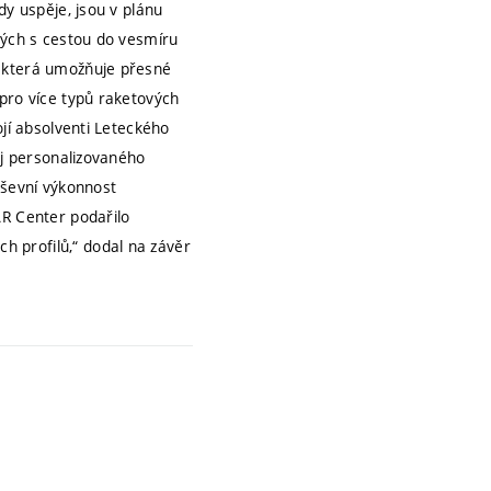
dy uspěje, jsou v plánu
ných s cestou do vesmíru
 která umožňuje přesné
pro více typů raketových
ojí absolventi Leteckého
oj personalizovaného
uševní výkonnost
AR Center podařilo
ch profilů,“ dodal na závěr