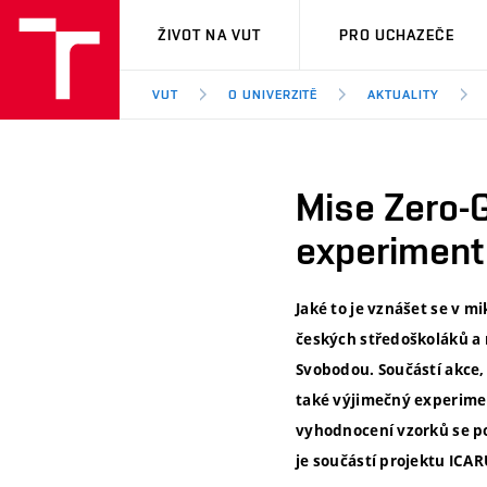
VUT
ŽIVOT NA VUT
PRO UCHAZEČE
VUT
O UNIVERZITĚ
AKTUALITY
Mise Zero-G
experiment
Jaké to je vznášet se v m
českých středoškoláků a 
Svobodou. Součástí akce, 
také výjimečný experimen
vyhodnocení vzorků se po
je součástí projektu ICA