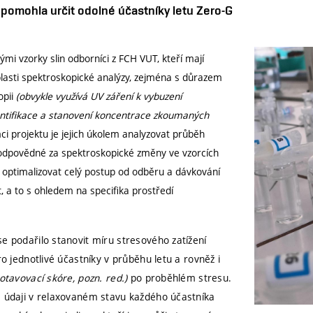
pomohla určit odolné účastníky letu Zero-G
ými vzorky slin odborníci z FCH VUT, kteří mají
lasti spektroskopické analýzy, zejména s důrazem
opii
(obvykle využívá UV záření k vybuzení
entifikace a stanovení koncentrace zkoumaných
ci projektu je jejich úkolem analyzovat průběh
ky odpovědné za spektroskopické změny ve vzorcích
 optimalizovat celý postup od odběru a dávkování
, a to s ohledem na specifika prostředí
e podařilo stanovit míru stresového zatížení
o jednotlivé účastníky v průběhu letu a rovněž i
zotavovací skóre, pozn. red.)
po proběhlém stresu.
s údaji v relaxovaném stavu každého účastníka