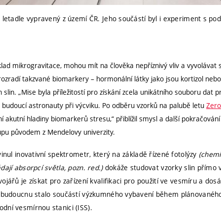
 letadle vypravený z území ČR. Jeho součástí byl i experiment s po
ad mikrogravitace, mohou mít na člověka nepříznivý vliv a vyvolávat s
ozradí takzvané biomarkery – hormonální látky jako jsou kortizol nebo a
ých slin. „Mise byla příležitostí pro získání zcela unikátního souboru dat
é budoucí astronauty při výcviku. Po odběru vzorků na palubě letu
Zero
 akutní hladiny biomarkerů stresu,“ přiblížil smysl a další pokračován
-upu původem z Mendelovy univerzity.
vinul inovativní spektrometr, který na základě řízené fotolýzy
(chemi
ají absorpcí světla, pozn. red.)
dokáže studovat vzorky slin přímo 
ojářů je získat pro zařízení kvalifikaci pro použití ve vesmíru a dos
 v budoucnu stalo součástí výzkumného vybavení během plánovanéh
dní vesmírnou stanici (ISS).