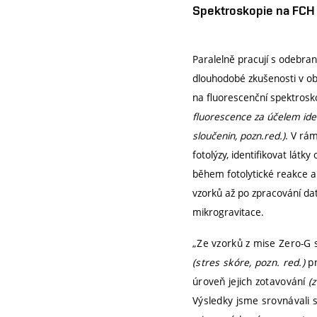
Spektroskopie na FCH 
Paralelně pracují s odebran
dlouhodobé zkušenosti v ob
na fluorescenční spektrosk
fluorescence za účelem id
sloučenin, pozn.red.)
. V rám
fotolýzy, identifikovat lát
během fotolytické reakce a
vzorků až po zpracování dat
mikrogravitace.
„Ze vzorků z mise Zero-G s
(stres skóre, pozn. red.)
pr
úroveň jejich zotavování
(
Výsledky jsme srovnávali 