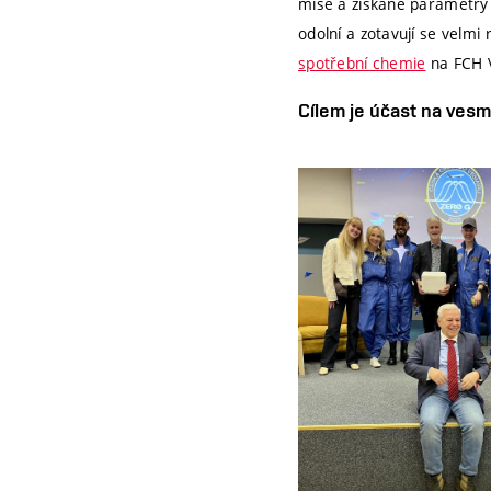
mise a získané parametry p
odolní a zotavují se velmi r
spotřební chemie
na FCH 
Cílem je účast na vesm