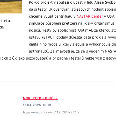
Pokud projekt v soutěži o účast v letu Aleše Svobo
další testy. „K ověřování stresových hodnot spoje
chceme využít centrifugu v
NASTAR Center
v USA,
í letu.
simulace působení přetížení na lidský organismus 
adě
nosičů. Testy by společnosti UptimAI, za kterou st
y
ústavu FSI VUT, dodaly důležitá data pro další výv
digitálního modelu, který sleduje a vyhodnocuje d
astronautů. Zajímavostí je, že se s vedením NAST
ících z ČR jako pozorovatelů a případně i testerů některých z letový
MGR. PETR KUBÍČEK
11.04.2025 15:13
https://www.vut.cz/vut/f19528/d287247