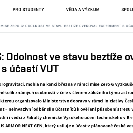
PRO STUDENTY
VĚDA A VÝZKUM
SPOL
MISE ZERO-G: ODOLNOST VE STAVU BEZTÍŽE OVĚŘOVAL EXPERIMENT S ÚČA
: Odolnost ve stavu beztíže o
 s účastí VUT
ikrogravitaci, mohla na konci března v rámci mise Zero-G vyzkouš
několik známých osobností v čele s členem záložního týmu astr
kterou organizovalo Ministerstvo dopravy v rámci iniciativy Čes
t – neinvazivní odběr slin účastníků k ověření působení stresu 
dílí i vědci z Fakulty chemické Vysokého učení technického v B
RUS ARMOR NEXT GEN, který usiluje o účast v plánované české ve