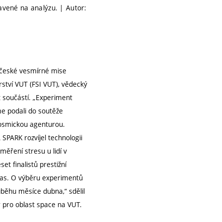
avené na analýzu. | Autor:
 české vesmírné mise
ýrství VUT (FSI VUT), vědecký
t součástí. „Experiment
e podali do soutěže
osmickou agenturou.
SPARK rozvíjel technologii
ření stresu u lidí v
t finalistů prestižní
as. O výběru experimentů
ůběhu měsíce dubna,“ sdělil
or pro oblast space na VUT.