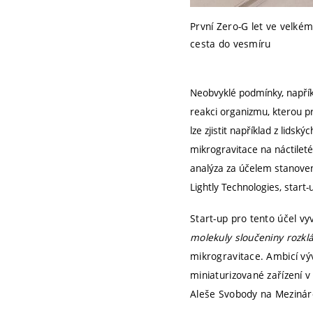
První Zero-G let ve velkém
cesta do vesmíru
Neobvyklé podmínky, napříkl
reakci organizmu, kterou pr
lze zjistit například z lidsk
mikrogravitace na náctilet
analýza za účelem stanovení
Lightly Technologies, start
Start-up pro tento účel vy
molekuly sloučeniny rozklád
mikrogravitace. Ambicí výv
miniaturizované zařízení
Aleše Svobody na Mezináro