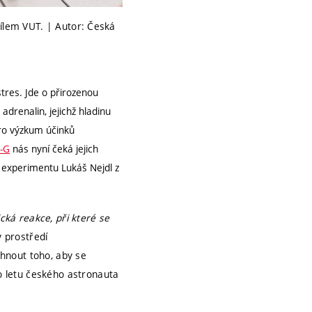
dílem VUT. | Autor: Česká
tres. Jde o přirozenou
drenalin, jejichž hladinu
 pro výzkum účinků
-G
nás nyní čeká jejich
í experimentu Lukáš Nejdl z
cká reakce, při které se
v prostředí
áhnout toho, aby se
o letu českého astronauta