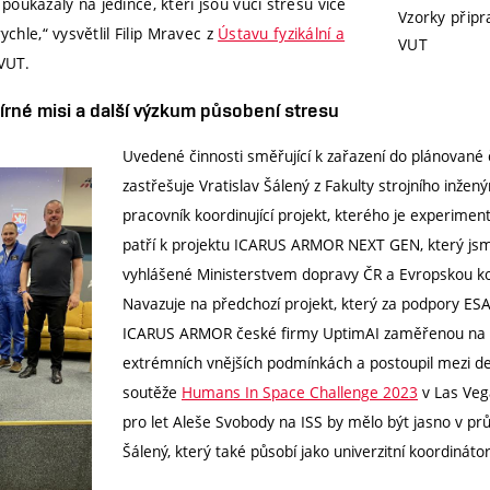
oukázaly na jedince, kteří jsou vůči stresu více
Vzorky připr
ychle,“ vysvětlil Filip Mravec z
Ústavu fyzikální a
VUT
VUT.
írné misi a další výzkum působení stresu
Uvedené činnosti směřující k zařazení do plánované
zastřešuje Vratislav Šálený z Fakulty strojního inžen
pracovník koordinující projekt, kterého je experimen
patří k projektu ICARUS ARMOR NEXT GEN, který jsm
vyhlášené Ministerstvem dopravy ČR a Evropskou k
Navazuje na předchozí projekt, který za podpory ESA 
ICARUS ARMOR české firmy UptimAI zaměřenou na mě
extrémních vnějších podmínkách a postoupil mezi dese
soutěže
Humans In Space Challenge 2023
v Las Veg
pro let Aleše Svobody na ISS by mělo být jasno v pr
Šálený, který také působí jako univerzitní koordinát