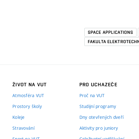
SPACE APPLICATIONS
FAKULTA ELEKTROTECH
ŽIVOT NA VUT
PRO UCHAZEČE
Atmosféra VUT
Proč na VUT
Prostory školy
Studijní programy
Koleje
Dny otevřených dveří
Stravování
Aktivity pro juniory
Sport na VUT
Celoživotní vzdělávání