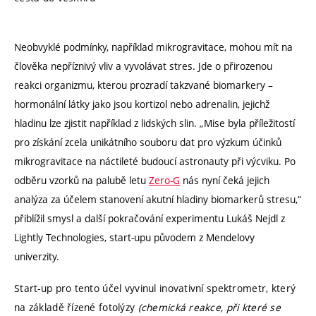
Neobvyklé podmínky, například mikrogravitace, mohou mít na
člověka nepříznivý vliv a vyvolávat stres. Jde o přirozenou
reakci organizmu, kterou prozradí takzvané biomarkery –
hormonální látky jako jsou kortizol nebo adrenalin, jejichž
hladinu lze zjistit například z lidských slin. „Mise byla příležitostí
pro získání zcela unikátního souboru dat pro výzkum účinků
mikrogravitace na náctileté budoucí astronauty při výcviku. Po
odběru vzorků na palubě letu
Zero-G
nás nyní čeká jejich
analýza za účelem stanovení akutní hladiny biomarkerů stresu,“
přiblížil smysl a další pokračování experimentu Lukáš Nejdl z
Lightly Technologies, start-upu původem z Mendelovy
univerzity.
Start-up pro tento účel vyvinul inovativní spektrometr, který
na základě řízené fotolýzy
(chemická reakce, při které se