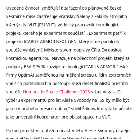
Uvedené činnosti směřující k zařazení do plánované české
vesmírné mise zastřešuje Vratislav Šálený z Fakulty strojního
inženýrství VUT (FSI VUT), vědecký pracovník koordinující
projekt, kterého je experiment součástí. „Experiment patří k
projektu ICARUS ARMOR NEXT GEN, který jsme podali do
soutěže vyhlášené Ministerstvem dopravy ČR a Evropskou
kosmickou agenturou. Navazuje na předchozí projekt, který za
podpory ESA SPARK rozvíjel technologii ICARUS ARMOR české
firmy UptimAI zaměřenou na měření stresu u lidí v extrémních
vnějších podmínkách a postoupil mezi deset finalistů prestižní
soutěže
Humans In Space Challenge 2023
v Las Vegas. O
výběru experimentů pro let Aleše Svobody na ISS by mělo být
jasno v průběhu měsíce dubna,“ sdělil Šálený, který také působí
jako univerzitní koordinátor pro oblast space na VUT.
Pokud projekt v soutěži o účast v letu Aleše Svobody uspěje,
jsou v plánu další testy. „K ověřování stresových hodnot