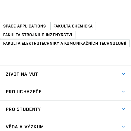
SPACE APPLICATIONS
FAKULTA CHEMICKÁ
FAKULTA STROJNÍHO INŽENÝRSTVÍ
FAKULTA ELEKTROTECHNIKY A KOMUNIKAČNÍCH TECHNOLOGIÍ
ŽIVOT NA VUT
Atmosféra VUT
PRO UCHAZEČE
Prostory školy
Proč na VUT
Koleje
PRO STUDENTY
Studijní programy
Stravování
Předměty
Studijní předpisy
Studium a stáže v zahraničí
Stipendia
Dny otevřených dveří
VĚDA A VÝZKUM
Sport na VUT