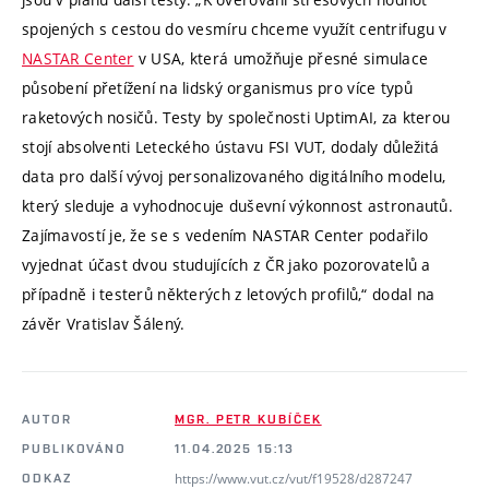
spojených s cestou do vesmíru chceme využít centrifugu v
NASTAR Center
v USA, která umožňuje přesné simulace
působení přetížení na lidský organismus pro více typů
raketových nosičů. Testy by společnosti UptimAI, za kterou
stojí absolventi Leteckého ústavu FSI VUT, dodaly důležitá
data pro další vývoj personalizovaného digitálního modelu,
který sleduje a vyhodnocuje duševní výkonnost astronautů.
Zajímavostí je, že se s vedením NASTAR Center podařilo
vyjednat účast dvou studujících z ČR jako pozorovatelů a
případně i testerů některých z letových profilů,“ dodal na
závěr Vratislav Šálený.
AUTOR
MGR. PETR KUBÍČEK
PUBLIKOVÁNO
11.04.2025 15:13
https://www.vut.cz/vut/f19528/d287247
ODKAZ