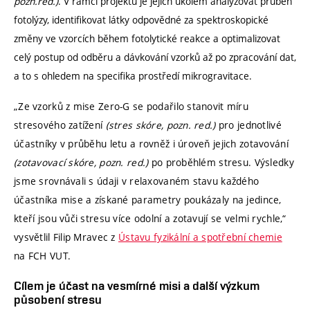
pozn.red.)
. V rámci projektu je jejich úkolem analyzovat průběh
fotolýzy, identifikovat látky odpovědné za spektroskopické
změny ve vzorcích během fotolytické reakce a optimalizovat
celý postup od odběru a dávkování vzorků až po zpracování dat,
a to s ohledem na specifika prostředí mikrogravitace.
„Ze vzorků z mise Zero-G se podařilo stanovit míru
stresového zatížení
(stres skóre, pozn. red.)
pro jednotlivé
účastníky v průběhu letu a rovněž i úroveň jejich zotavování
(zotavovací skóre, pozn. red.)
po proběhlém stresu. Výsledky
jsme srovnávali s údaji v relaxovaném stavu každého
účastníka mise a získané parametry poukázaly na jedince,
kteří jsou vůči stresu více odolní a zotavují se velmi rychle,“
vysvětlil Filip Mravec z
Ústavu fyzikální a spotřební chemie
na FCH VUT.
Cílem je účast na vesmírné misi a další výzkum
působení stresu