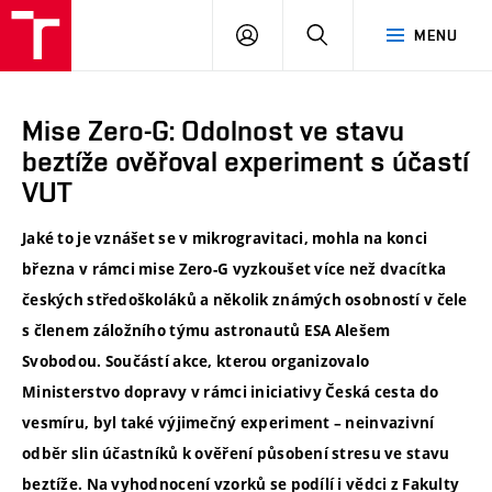
VUT
PŘIHLÁSIT
HLEDAT
MENU
SE
Mise Zero-G: Odolnost ve stavu
beztíže ověřoval experiment s účastí
VUT
Jaké to je vznášet se v mikrogravitaci, mohla na konci
března v rámci mise Zero-G vyzkoušet více než dvacítka
českých středoškoláků a několik známých osobností v čele
s členem záložního týmu astronautů ESA Alešem
Svobodou. Součástí akce, kterou organizovalo
Ministerstvo dopravy v rámci iniciativy Česká cesta do
vesmíru, byl také výjimečný experiment – neinvazivní
odběr slin účastníků k ověření působení stresu ve stavu
beztíže. Na vyhodnocení vzorků se podílí i vědci z Fakulty