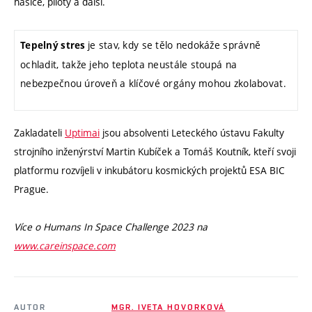
hasiče, piloty a další.
je stav, kdy se tělo nedokáže správně
Tepelný stres
ochladit, takže jeho teplota neustále stoupá na
nebezpečnou úroveň a klíčové orgány mohou zkolabovat.
Zakladateli
Uptimai
jsou absolventi Leteckého ústavu Fakulty
strojního inženýrství Martin Kubíček a Tomáš Koutník, kteří svoji
platformu rozvíjeli v inkubátoru kosmických projektů ESA BIC
Prague.
Více o Humans In Space Challenge 2023 na
www.careinspace.com
AUTOR
MGR. IVETA HOVORKOVÁ