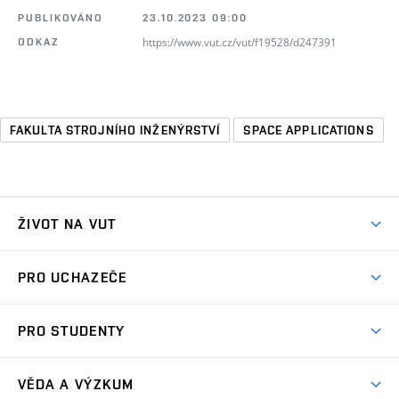
PUBLIKOVÁNO
23.10.2023 09:00
https://www.vut.cz/vut/f19528/d247391
ODKAZ
FAKULTA STROJNÍHO INŽENÝRSTVÍ
SPACE APPLICATIONS
ŽIVOT NA VUT
Atmosféra VUT
PRO UCHAZEČE
Prostory školy
Proč na VUT
Koleje
PRO STUDENTY
Studijní programy
Stravování
Předměty
Studijní předpisy
Studium a stáže v zahraničí
Stipendia
Dny otevřených dveří
VĚDA A VÝZKUM
Sport na VUT
(externí