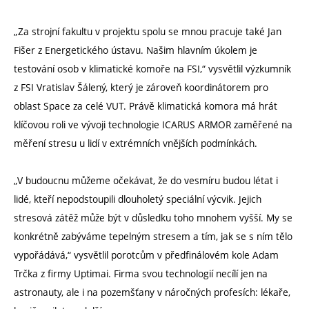
„Za strojní fakultu v projektu spolu se mnou pracuje také Jan
Fišer z Energetického ústavu. Našim hlavním úkolem je
testování osob v klimatické komoře na FSI,“ vysvětlil výzkumník
z FSI Vratislav Šálený, který je zároveň koordinátorem pro
oblast Space za celé VUT. Právě klimatická komora má hrát
klíčovou roli ve vývoji technologie ICARUS ARMOR zaměřené na
měření stresu u lidí v extrémních vnějších podmínkách.
„V budoucnu můžeme očekávat, že do vesmíru budou létat i
lidé, kteří nepodstoupili dlouholetý speciální výcvik. Jejich
stresová zátěž může být v důsledku toho mnohem vyšší. My se
konkrétně zabýváme tepelným stresem a tím, jak se s ním tělo
vypořádává,“ vysvětlil porotcům v předfinálovém kole Adam
Trčka z firmy Uptimai. Firma svou technologií necílí jen na
astronauty, ale i na pozemšťany v náročných profesích: lékaře,