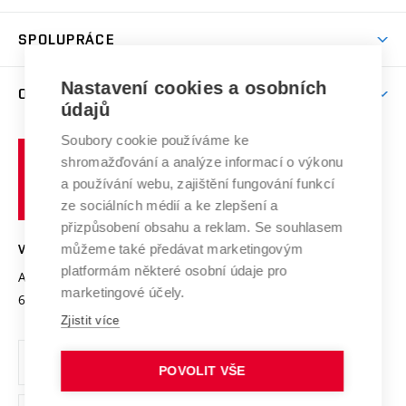
Studijní programy
Poplatky za studium
Uznání zahraničního vzdělání
Knihovny
Aktivity pro juniory
Studentský život
odkaz)
Věda a výzkum na VUT
Harmonogram akademického roku
Zpracování osobních údajů studentů
Sociální bezpečí
SPOLUPRÁCE
Celoživotní vzdělávání
Brno
Podpora excelence
Závěrečné práce
Studium bez bariér
Zpracování osobních údajů uchazečů o studium
Firemní spolupráce
Nastavení cookies a osobních
Mezinárodní vědecká rada
O UNIVERZITĚ
Doktorské studium
Podpora podnikání
E-přihláška
údajů
Zahraniční spolupráce
Systém zajišťování kvality výzkumu
Profil univerzity
Soubory cookie používáme ke
Spolupráce se školami
Vysoké
Výzkumné infrastruktury
shromažďování a analýze informací o výkonu
Udržitelná univerzita
učení
Služby univerzity
Transfer znalostí
a používání webu, zajištění fungování funkcí
technické
Podnikavá univerzita / ContriBUTe
Mezinárodní dohody
ze sociálních médií a ke zlepšení a
Open Science
v
Bezpečná univerzita
přizpůsobení obsahu a reklam. Se souhlasem
Univerzitní sítě
Brně
Projekty
můžeme také předávat marketingovým
VYSOKÉ UČENÍ TECHNICKÉ V BRNĚ
Vyznamenání
platformám některé osobní údaje pro
Projekty ze strukturálních fondů
Antonínská 548/1
www.vut.cz
marketingové účely.
Organizační struktura
602 00 Brno
vut@vutbr.cz
Specifický výzkum
Zjistit více
Úřední deska
Ochrana osobních údajů
POVOLIT VŠE