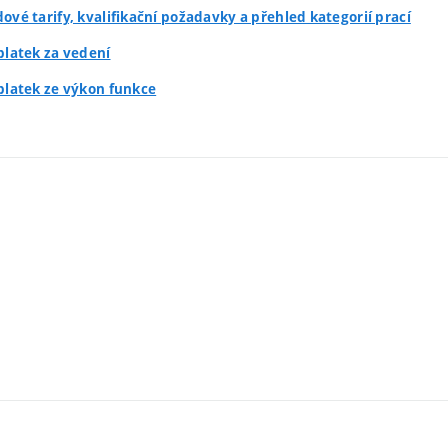
dové tarify, kvalifikační požadavky a přehled kategorií prací
íplatek za vedení
íplatek ze výkon funkce