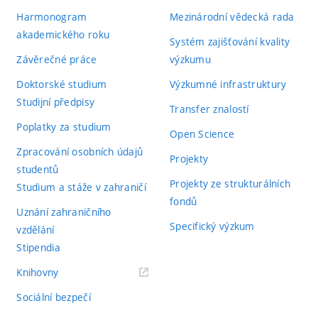
Harmonogram
Mezinárodní vědecká rada
akademického roku
Systém zajišťování kvality
Závěrečné práce
výzkumu
Doktorské studium
Výzkumné infrastruktury
Studijní předpisy
Transfer znalostí
Poplatky za studium
Open Science
Zpracování osobních údajů
Projekty
studentů
Projekty ze strukturálních
Studium a stáže v zahraničí
fondů
Uznání zahraničního
Specifický výzkum
vzdělání
Stipendia
(externí
Knihovny
odkaz)
Sociální bezpečí