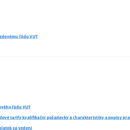
Mzdovému řádu VUT
ového řádu VUT
dové tarify kvalifikační požadavky a charakteristiky a popisy pra
íplatek za vedení