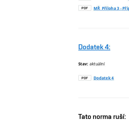
MŘ_Příloha 3 - Př
PDF
Dodatek 4:
aktuální
Stav:
Dodatek 4
PDF
Tato norma ruší: