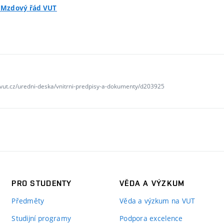
- Mzdový řád VUT
.vut.cz/uredni-deska/vnitrni-predpisy-a-dokumenty/d203925
PRO STUDENTY
VĚDA A VÝZKUM
Předměty
Věda a výzkum na VUT
Studijní programy
Podpora excelence