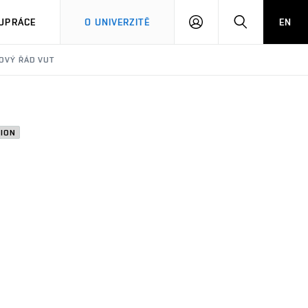
PŘIHLÁSIT
HLEDAT
UPRÁCE
O UNIVERZITĚ
EN
SE
DOVÝ ŘÁD VUT
SION