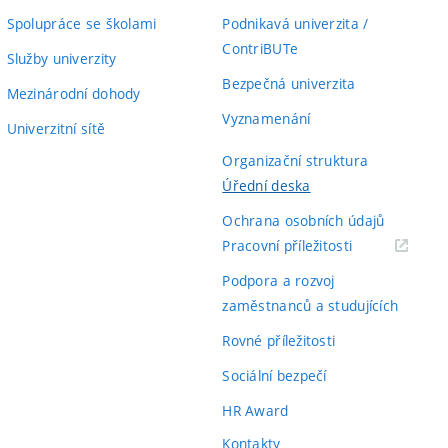
Spolupráce se školami
Podnikavá univerzita /
ContriBUTe
Služby univerzity
Bezpečná univerzita
Mezinárodní dohody
Vyznamenání
Univerzitní sítě
Organizační struktura
Úřední deska
Ochrana osobních údajů
(externí
Pracovní příležitosti
odkaz)
Podpora a rozvoj
zaměstnanců a studujících
Rovné příležitosti
Sociální bezpečí
HR Award
Kontakty