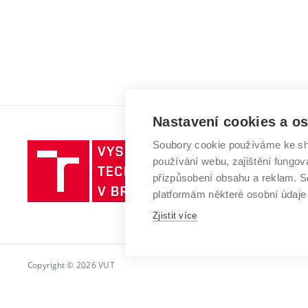
Nastavení cookies a o
Soubory cookie používáme ke sh
Vysoké
používání webu, zajištění fungová
učení
přizpůsobení obsahu a reklam.
technické
platformám některé osobní údaje
v
Brně
Zjistit více
Copyright © 2026 VUT