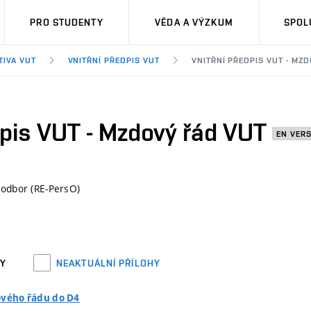
PRO STUDENTY
VĚDA A VÝZKUM
SPOL
TIVA VUT
VNITŘNÍ PŘEDPIS VUT
VNITŘNÍ PŘEDPIS VUT - MZ
dpis VUT - Mzdový řád VUT
EN VER
 odbor (RE-PersO)
HY
NEAKTUÁLNÍ PŘÍLOHY
vého řádu do D4