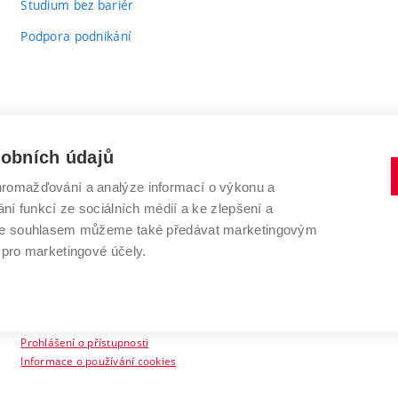
Studium bez bariér
Podpora podnikání
sobních údajů
romažďování a analýze informací o výkonu a
VYSOKÉ UČENÍ TECHNICKÉ V BRNĚ
ní funkcí ze sociálních médií a ke zlepšení a
Antonínská 548/1
www.vut.cz
 Se souhlasem můžeme také předávat marketingovým
602 00 Brno
vut@vutbr.cz
 pro marketingové účely.
Prohlášení o přístupnosti
Informace o používání cookies