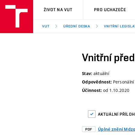
VUT
ŽIVOT NA VUT
PRO UCHAZEČE
VUT
ÚŘEDNÍ DESKA
VNITŘNÍ LEGISLA
Vnitřní pře
aktuální
Stav:
Personální
Odpovědnost:
od 1.10.2020
Účinnost:
AKTUÁLNÍ PŘÍLO
Úplné znění Mdzo
PDF