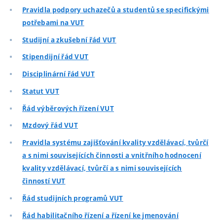
Pravidla podpory uchazečů a studentů se specifickými
potřebami na VUT
Studijní a zkušební řád VUT
Stipendijní řád VUT
Disciplinární řád VUT
Statut VUT
Řád výběrových řízení VUT
Mzdový řád VUT
Pravidla systému zajišťování kvality vzdělávací, tvůrčí
a s nimi souvisejících činnosti a vnitřního hodnocení
kvality vzdělávací, tvůrčí a s nimi souvisejících
činností VUT
Řád studijních programů VUT
Řád habilitačního řízení a řízení ke jmenování