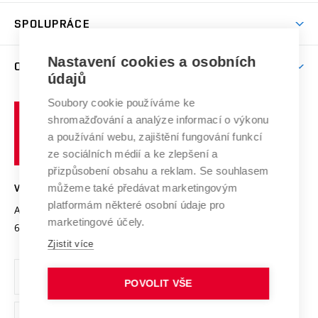
Aktivity pro juniory
Studentský život
odkaz)
Věda a výzkum na VUT
Harmonogram akademického roku
Zpracování osobních údajů studentů
Sociální bezpečí
SPOLUPRÁCE
Celoživotní vzdělávání
Brno
Podpora excelence
Závěrečné práce
Studium bez bariér
Zpracování osobních údajů uchazečů o studium
Firemní spolupráce
Nastavení cookies a osobních
Mezinárodní vědecká rada
O UNIVERZITĚ
Doktorské studium
Podpora podnikání
E-přihláška
údajů
Zahraniční spolupráce
Systém zajišťování kvality výzkumu
Profil univerzity
Soubory cookie používáme ke
Spolupráce se školami
Vysoké
Výzkumné infrastruktury
shromažďování a analýze informací o výkonu
Udržitelná univerzita
učení
Služby univerzity
Transfer znalostí
a používání webu, zajištění fungování funkcí
technické
Podnikavá univerzita / ContriBUTe
Mezinárodní dohody
ze sociálních médií a ke zlepšení a
Open Science
v
Bezpečná univerzita
přizpůsobení obsahu a reklam. Se souhlasem
Univerzitní sítě
Brně
Projekty
můžeme také předávat marketingovým
VYSOKÉ UČENÍ TECHNICKÉ V BRNĚ
Vyznamenání
platformám některé osobní údaje pro
Projekty ze strukturálních fondů
Antonínská 548/1
www.vut.cz
marketingové účely.
Organizační struktura
602 00 Brno
vut@vutbr.cz
Specifický výzkum
Zjistit více
Úřední deska
Ochrana osobních údajů
POVOLIT VŠE
(externí
Pracovní příležitosti