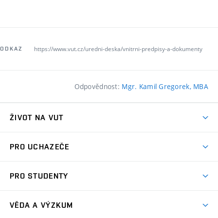
https://www.vut.cz/uredni-deska/vnitrni-predpisy-a-dokumenty
ODKAZ
Odpovědnost:
Mgr. Kamil Gregorek, MBA
ŽIVOT NA VUT
Atmosféra VUT
PRO UCHAZEČE
Prostory školy
Proč na VUT
Koleje
PRO STUDENTY
Studijní programy
Stravování
Předměty
Studijní předpisy
Studium a stáže v zahraničí
Stipendia
Dny otevřených dveří
VĚDA A VÝZKUM
Sport na VUT
(externí
Studijní programy
Poplatky za studium
Uznání zahraničního vzdělání
Knihovny