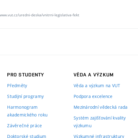
www.vut.cz/uredni-deska/vnitrni-legislativa-fekt
PRO STUDENTY
VĚDA A VÝZKUM
Předměty
Věda a výzkum na VUT
Studijní programy
Podpora excelence
Harmonogram
Mezinárodní vědecká rada
akademického roku
Systém zajišťování kvality
Závěrečné práce
výzkumu
Doktorské studium
Výzkumné infrastruktury