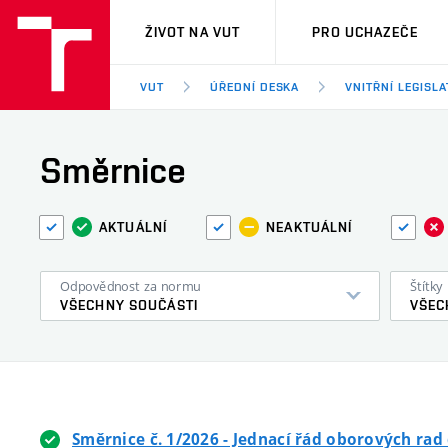
VUT
ŽIVOT NA VUT
PRO UCHAZEČE
VUT
ÚŘEDNÍ DESKA
VNITŘNÍ LEGISLA
Směrnice
AKTUÁLNÍ
NEAKTUÁLNÍ
Odpovědnost za normu
Štítky
VŠECHNY SOUČÁSTI
VŠEC
Směrnice č. 1/2026 - Jednací řád oborových ra