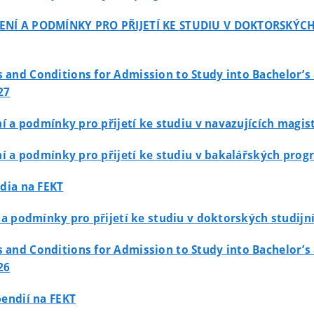
 ŘÍZENÍ A PODMÍNKY PRO PŘIJETÍ KE STUDIU V DOKTORS
s and Conditions for Admission to Study into Bachelor’
27
zení a podmínky pro přijetí ke studiu v navazujících mag
zení a podmínky pro přijetí ke studiu v bakalářských pro
udia na FEKT
ní a podmínky pro přijetí ke studiu v doktorských studi
s and Conditions for Admission to Study into Bachelor’
26
pendií na FEKT