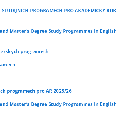
KÝCH STUDIJNÍCH PROGRAMECH PRO AKADEMICKÝ ROK
s and Master’s Degree Study Programmes in English
isterských programech
gramech
jních programech pro AR 2025/26
s and Master’s Degree Study Programmes in English