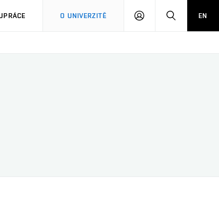
PŘIHLÁSIT
HLEDAT
UPRÁCE
O UNIVERZITĚ
EN
SE