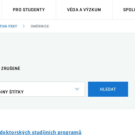
PRO STUDENTY
VĚDA A VÝZKUM
SPOL
TIVA FEKT
SMĚRNICE
ZRUŠENÉ
HLEDAT
HNY ŠTÍTKY
d doktorských studijních programů