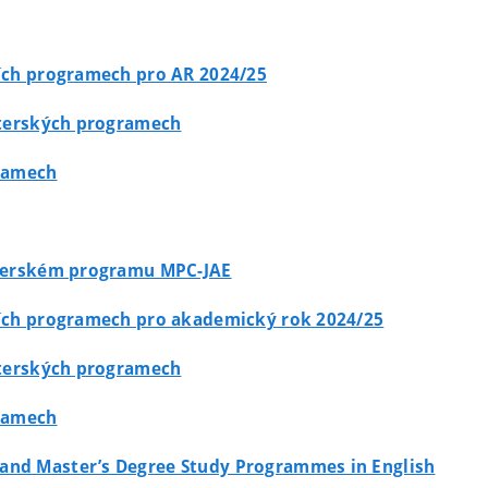
jních programech pro AR 2024/25
isterských programech
gramech
gisterském programu MPC-JAE
ijních programech pro akademický rok 2024/25
isterských programech
gramech
s and Master’s Degree Study Programmes in English