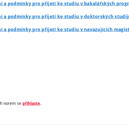
zení a podmínky pro přijetí ke studiu v bakalářských pro
zení a podmínky pro přijetí ke studiu v doktorských stu
zení a podmínky pro přijetí ke studiu v navazujících mag
ých norem se
.
přihlaste