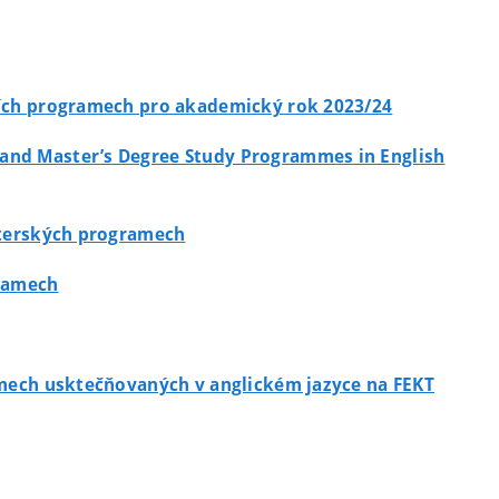
ijních programech pro akademický rok 2023/24
s and Master’s Degree Study Programmes in English
isterských programech
gramech
gramech usktečňovaných v anglickém jazyce na FEKT