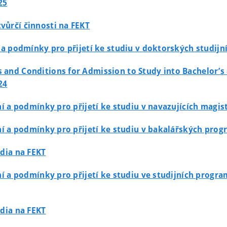
25
vůrčí činnosti na FEKT
ní a podmínky pro přijetí ke studiu v doktorských stud
s and Conditions for Admission to Study into Bachelor’
24
zení a podmínky pro přijetí ke studiu v navazujících mag
zení a podmínky pro přijetí ke studiu v bakalářských pro
udia na FEKT
zení a podmínky pro přijetí ke studiu ve studijních pro
udia na FEKT