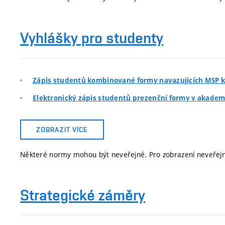
Vyhlášky pro studenty
Zápis studentů kombinované formy navazujících MSP k
Elektronický zápis studentů prezenční formy v akade
ZOBRAZIT VÍCE
Některé normy mohou být neveřejné. Pro zobrazení neveře
Strategické záměry