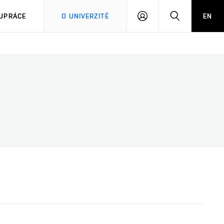
PŘIHLÁSIT
HLEDAT
UPRÁCE
O UNIVERZITĚ
EN
SE