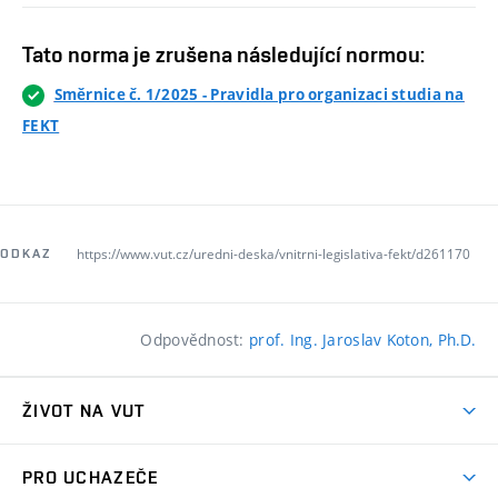
Tato norma je zrušena následující normou:
Směrnice č. 1/2025 - Pravidla pro organizaci studia na
FEKT
https://www.vut.cz/uredni-deska/vnitrni-legislativa-fekt/d261170
ODKAZ
Odpovědnost:
prof. Ing. Jaroslav Koton, Ph.D.
ŽIVOT NA VUT
Atmosféra VUT
PRO UCHAZEČE
Prostory školy