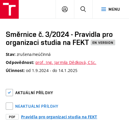
VUT
PŘIHLÁSIT
HLEDAT
MENU
SE
Směrnice č. 3/2024 - Pravidla pro
organizaci studia na FEKT
EN VERSION
zrušena/neúčinná
Stav:
prof. Ing. Jarmila Dědková, CSc.
Odpovědnost:
od 1.9.2024 - do 14.1.2025
Účinnost:
AKTUÁLNÍ PŘÍLOHY
NEAKTUÁLNÍ PŘÍLOHY
Pravidla pro organizaci studia na FEKT
PDF