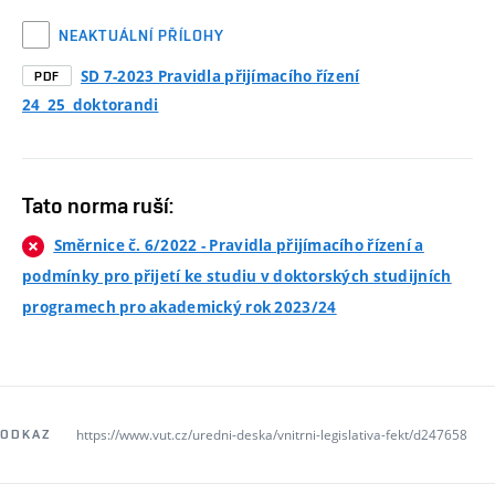
NEAKTUÁLNÍ PŘÍLOHY
SD 7-2023 Pravidla přijímacího řízení
PDF
24_25_doktorandi
Tato norma ruší:
Směrnice č. 6/2022 - Pravidla přijímacího řízení a
podmínky pro přijetí ke studiu v doktorských studijních
programech pro akademický rok 2023/24
https://www.vut.cz/uredni-deska/vnitrni-legislativa-fekt/d247658
ODKAZ