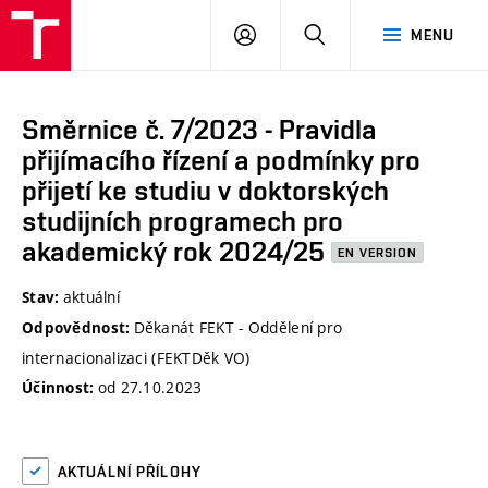
VUT
PŘIHLÁSIT
HLEDAT
MENU
SE
Směrnice č. 7/2023 - Pravidla
přijímacího řízení a podmínky pro
přijetí ke studiu v doktorských
studijních programech pro
akademický rok 2024/25
EN VERSION
aktuální
Stav:
Děkanát FEKT - Oddělení pro
Odpovědnost:
internacionalizaci (FEKTDěk VO)
od 27.10.2023
Účinnost:
AKTUÁLNÍ PŘÍLOHY