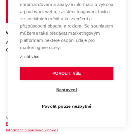
Výzkumné infrastruktury
shromažďování a analýze informací o výkonu
Udržitelná univerzita
učení
Služby univerzity
Transfer znalostí
a používání webu, zajištění fungování funkcí
technické
Podnikavá univerzita / ContriBUTe
Mezinárodní dohody
ze sociálních médií a ke zlepšení a
Open Science
v
Bezpečná univerzita
přizpůsobení obsahu a reklam. Se souhlasem
Univerzitní sítě
Brně
Projekty
můžeme také předávat marketingovým
VYSOKÉ UČENÍ TECHNICKÉ V BRNĚ
Vyznamenání
platformám některé osobní údaje pro
Projekty ze strukturálních fondů
Antonínská 548/1
www.vut.cz
marketingové účely.
Organizační struktura
602 00 Brno
vut@vutbr.cz
Specifický výzkum
Zjistit více
Úřední deska
Ochrana osobních údajů
POVOLIT VŠE
(externí
Pracovní příležitosti
Nastavení
odkaz)
Podpora a rozvoj zaměstnanců a studujících
Povolit pouze nezbytné
Rovné příležitosti
Copyright © 2026 VUT
Sociální bezpečí
Prohlášení o přístupnosti
HR Award
Informace o používání cookies