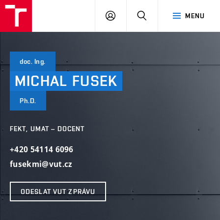
VUT
PŘIHLÁSIT
HLEDAT
MENU
SE
doc. Ing.
MICHAL
FUSEK
Ph.D.
FEKT, UMAT – DOCENT
+420 54114 6096
fusekmi@vut.cz
ODESLAT VUT ZPRÁVU