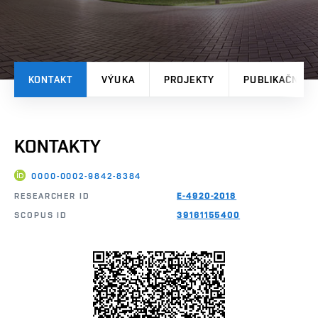
KONTAKT
VÝUKA
PROJEKTY
PUBLIKAČNÍ V
KONTAKTY
0000-0002-9842-8384
RESEARCHER ID
E-4920-2018
SCOPUS ID
39161155400