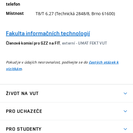
telefon
Místnost
T8/T 6.27 (Technická 2848/8, Brno 61600)
Fakulta informačních technologií
Členové komisí pro SZZ na FIT
, externí - UMAT FEKT VUT
Pokud je v údajích nesrovnalost, podívejte se do
častých otázek k
.
vizitkám
ŽIVOT NA VUT
Atmosféra VUT
PRO UCHAZEČE
Prostory školy
Proč na VUT
Koleje
PRO STUDENTY