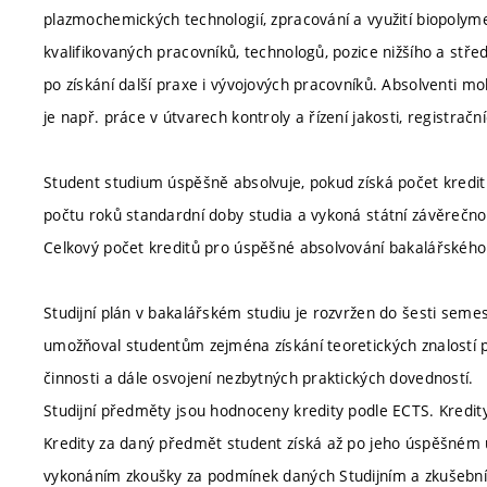
plazmochemických technologií, zpracování a využití biopolyme
kvalifikovaných pracovníků, technologů, pozice nižšího a st
po získání další praxe i vývojových pracovníků. Absolventi m
je např. práce v útvarech kontroly a řízení jakosti, registrač
Student studium úspěšně absolvuje, pokud získá počet kred
počtu roků standardní doby studia a vykoná státní závěrečnou
Celkový počet kreditů pro úspěšné absolvování bakalářského 
Studijní plán v bakalářském studiu je rozvržen do šesti seme
umožňoval studentům zejména získání teoretických znalostí p
činnosti a dále osvojení nezbytných praktických dovedností.
Studijní předměty jsou hodnoceny kredity podle ECTS. Kredit
Kredity za daný předmět student získá až po jeho úspěšném uk
vykonáním zkoušky za podmínek daných Studijním a zkušebním