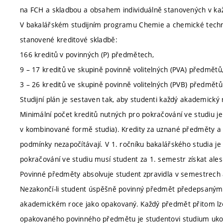
na FCH a skladbou a obsahem individuálně stanovených v k
V bakalářském studijním programu Chemie a chemické techno
stanovené kreditové skladbě:
166 kreditů v povinných (P) předmětech,
9 – 17 kreditů ve skupině povinně volitelných (PVA) předmětů
3 – 26 kreditů ve skupině povinně volitelných (PVB) předmětů
Studijní plán je sestaven tak, aby studenti každý akademický
Minimální počet kreditů nutných pro pokračování ve studiu j
v kombinované formě studia). Kredity za uznané předměty a k
podmínky nezapočítávají. V 1. ročníku bakalářského studia je
pokračování ve studiu musí student za 1. semestr získat ale
Povinné předměty absolvuje student zpravidla v semestrech a 
Nezakončí-li student úspěšně povinný předmět předepsaným
akademickém roce jako opakovaný. Každý předmět přitom lze
opakovaného povinného předmětu je studentovi studium ukon