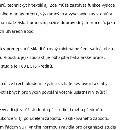
rů, technických textilií aj. Zde může zastávat funkce vysoce
ředního managementu, výzkumných a vývojových asistentů a
ohou dále získat pracovní pozice doprovodných procesů, jako
ních útvarech apod.
itů v předepsané skladbě rovný minimálně šedesátinásobku
 zkoušku, jejíž součástí je obhajoba bakalářské práce.
studia je 180 ECTS kreditů.
strů, ve třech akademických rocích. Je sestaven tak, aby
otřebných pro výkon povolání včetně uplatnění v tvůrčí
y vyjadřují zátěž studenta při studiu daného předmětu.
ončení, tj. po udělení zápočtu, klasifikovaného zápočtu,
 řádem VUT, vnitřní normou Pravidla pro organizaci studia