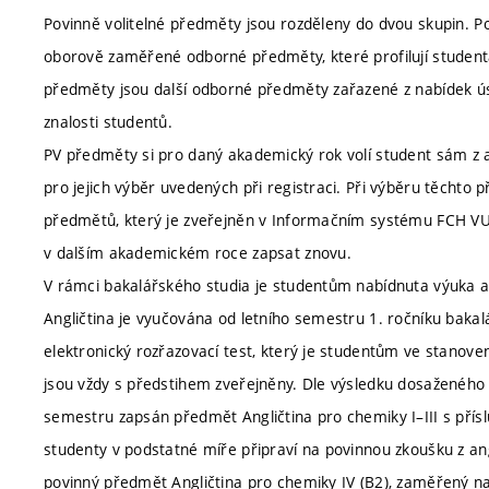
Povinně volitelné předměty jsou rozděleny do dvou skupin. Pov
oborově zaměřené odborné předměty, které profilují studenta 
předměty jsou další odborné předměty zařazené z nabídek ús
znalosti studentů.
PV předměty si pro daný akademický rok volí student sám z ak
pro jejich výběr uvedených při registraci. Při výběru těcht
předmětů, který je zveřejněn v Informačním systému FCH VUT.
v dalším akademickém roce zapsat znovu.
V rámci bakalářského studia je studentům nabídnuta výuka a
Angličtina je vyučována od letního semestru 1. ročníku baka
elektronický rozřazovací test, který je studentům ve stanov
jsou vždy s předstihem zveřejněny. Dle výsledku dosaženého
semestru zapsán předmět Angličtina pro chemiky I–III s přísl
studenty v podstatné míře připraví na povinnou zkoušku z ang
povinný předmět Angličtina pro chemiky IV (B2), zaměřený na p