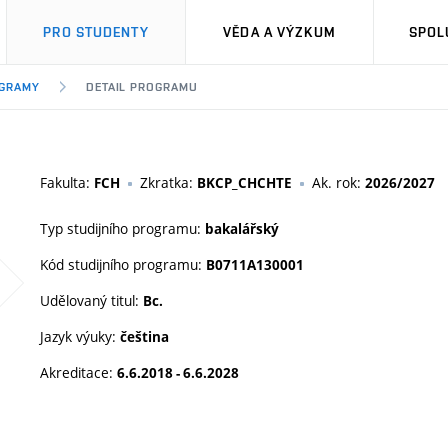
PRO STUDENTY
VĚDA A VÝZKUM
SPOL
OGRAMY
DETAIL PROGRAMU
Fakulta:
Zkratka:
Ak. rok:
FCH
BKCP_CHCHTE
2026/2027
Typ studijního programu:
bakalářský
Kód studijního programu:
B0711A130001
Udělovaný titul:
Bc.
Jazyk výuky:
čeština
Akreditace:
6.6.2018 - 6.6.2028