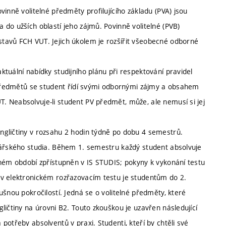
inně volitelné předměty profilujícího základu (PVA) jsou
do užších oblastí jeho zájmů. Povinně volitelné (PVB)
tavů FCH VUT. Jejich úkolem je rozšířit všeobecné odborné
tuální nabídky studijního plánu při respektování pravidel
o předmětů se student řídí svými odbornými zájmy a obsahem
 Neabsolvuje-li student PV předmět, může, ale nemusí si jej
ngličtiny v rozsahu 2 hodin týdně po dobu 4 semestrů.
lářského studia. Během 1. semestru každý student absolvuje
eném období zpřístupněn v IS STUDIS; pokyny k vykonání testu
 v elektronickém rozřazovacím testu je studentům do 2.
ušnou pokročilostí. Jedná se o volitelné předměty, které
ličtiny na úrovni B2. Touto zkouškou je uzavřen následující
otřeby absolventů v praxi. Studenti, kteří by chtěli své