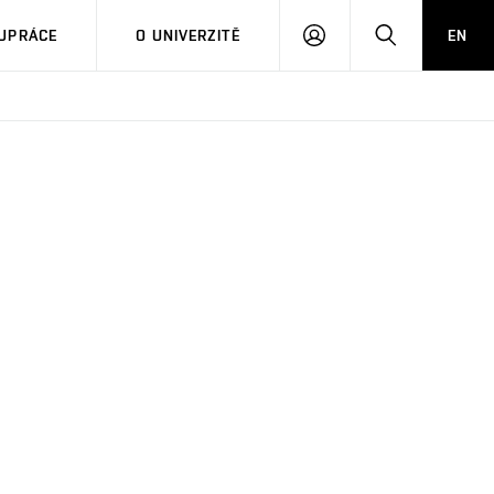
PŘIHLÁSIT
HLEDAT
UPRÁCE
O UNIVERZITĚ
EN
SE