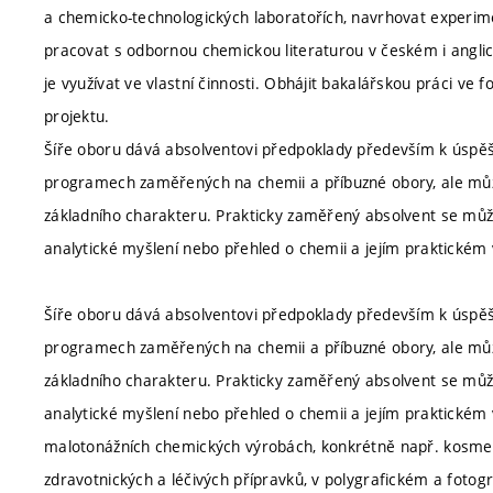
a chemicko-technologických laboratořích, navrhovat experime
pracovat s odbornou chemickou literaturou v českém i anglick
je využívat ve vlastní činnosti. Obhájit bakalářskou práci 
projektu.
Šíře oboru dává absolventovi předpoklady především k úspěš
programech zaměřených na chemii a příbuzné obory, ale může 
základního charakteru. Prakticky zaměřený absolvent se může
analytické myšlení nebo přehled o chemii a jejím praktickém v
Šíře oboru dává absolventovi předpoklady především k úspěš
programech zaměřených na chemii a příbuzné obory, ale může 
základního charakteru. Prakticky zaměřený absolvent se může
analytické myšlení nebo přehled o chemii a jejím praktickém 
malotonážních chemických výrobách, konkrétně např. kosme
zdravotnických a léčivých přípravků, v polygrafickém a foto