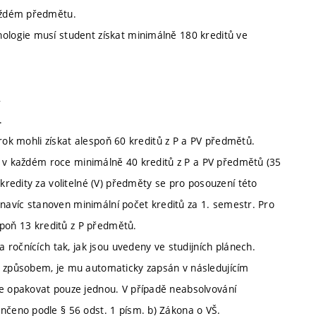
aždém předmětu.
logie musí student získat minimálně 180 kreditů ve
,
.
 rok mohli získat alespoň 60 kreditů z P a PV předmětů.
e v každém roce minimálně 40 kreditů z P a PV předmětů (35
redity za volitelné (V) předměty se pro posouzení této
 navíc stanoven minimální počet kreditů za 1. semestr. Pro
spoň 13 kreditů z P předmětů.
ročnících tak, jak jsou uvedeny ve studijních plánech.
 způsobem, je mu automaticky zapsán v následujícím
 opakovat pouze jednou. V případě neabsolvování
čeno podle § 56 odst. 1 písm. b) Zákona o VŠ.