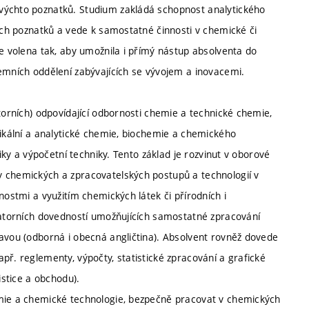
výchto poznatků. Studium zakládá schopnost analytického
ních poznatků a vede k samostatné činnosti v chemické či
je volena tak, aby umožnila i přímý nástup absolventa do
remních oddělení zabývajících se vývojem a inovacemi.
torních) odpovídající odbornosti chemie a technické chemie,
zikální a analytické chemie, biochemie a chemického
ziky a výpočetní techniky. Tento základ je rozvinut v oborové
y chemických a zpracovatelských postupů a technologií v
nostmi a využitím chemických látek či přírodních i
oratorních dovedností umožňujících samostatné zpracování
ravou (odborná i obecná angličtina). Absolvent rovněž dovede
př. reglementy, výpočty, statistické zpracování a grafické
istice a obchodu).
emie a chemické technologie, bezpečně pracovat v chemických