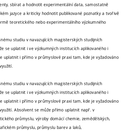
nty, sbírat a hodnotit experimentální data, samostatně
ém jazyce a kriticky hodnotit publikované poznatky a tvořivě
ve formě teoretického nebo experimentálního výzkumného
nému studiu v navazujících magisterských studijních
se uplatnit i ve výzkumných institucích aplikovaného i
 uplatnit i přímo v průmyslové praxi tam, kde je vyžadováno
yužití.
nému studiu v navazujících magisterských studijních
se uplatnit i ve výzkumných institucích aplikovaného i
 uplatnit i přímo v průmyslové praxi tam, kde je vyžadováno
využití. Absolvent se může přímo uplatnit např. v
tického průmyslu, výroby domácí chemie, zemědělských,
grafickém průmyslu, průmyslu barev a laků,