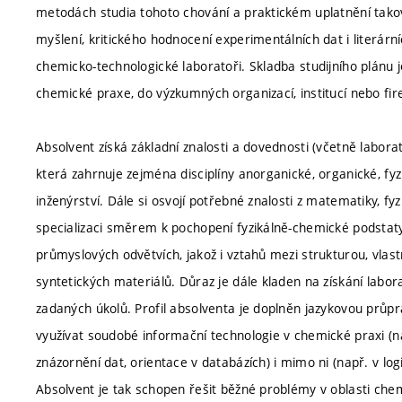
metodách studia tohoto chování a praktickém uplatnění tako
myšlení, kritického hodnocení experimentálních dat i literár
chemicko-technologické laboratoři. Skladba studijního plánu 
chemické praxe, do výzkumných organizací, institucí nebo fi
Absolvent získá základní znalosti a dovednosti (včetně labora
která zahrnuje zejména disciplíny anorganické, organické, fy
inženýrství. Dále si osvojí potřebné znalosti z matematiky, fy
specializaci směrem k pochopení fyzikálně-chemické podstat
průmyslových odvětvích, jakož i vztahů mezi strukturou, vlast
syntetických materiálů. Důraz je dále kladen na získání lab
zadaných úkolů. Profil absolventa je doplněn jazykovou průp
využívat soudobé informační technologie v chemické praxi (na
znázornění dat, orientace v databázích) i mimo ni (např. v log
Absolvent je tak schopen řešit běžné problémy v oblasti ch