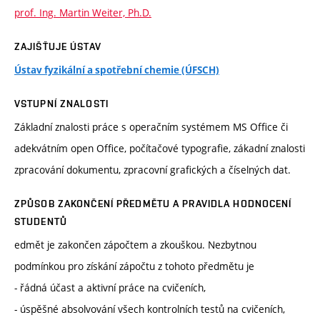
prof. Ing. Martin Weiter, Ph.D.
ZAJIŠŤUJE ÚSTAV
Ústav fyzikální a spotřební chemie (ÚFSCH)
VSTUPNÍ ZNALOSTI
Základní znalosti práce s operačním systémem MS Office či
adekvátním open Office, počítačové typografie, zákadní znalosti
zpracování dokumentu, zpracovní grafických a číselných dat.
ZPŮSOB ZAKONČENÍ PŘEDMĚTU A PRAVIDLA HODNOCENÍ
STUDENTŮ
edmět je zakončen zápočtem a zkouškou. Nezbytnou
podmínkou pro získání zápočtu z tohoto předmětu je
- řádná účast a aktivní práce na cvičeních,
- úspěšné absolvování všech kontrolních testů na cvičeních,