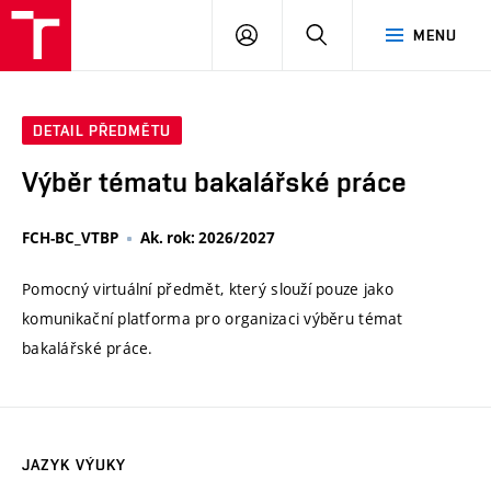
VUT
PŘIHLÁSIT
HLEDAT
MENU
SE
DETAIL PŘEDMĚTU
Výběr tématu bakalářské práce
FCH-BC_VTBP
Ak. rok: 2026/2027
Pomocný virtuální předmět, který slouží pouze jako
komunikační platforma pro organizaci výběru témat
bakalářské práce.
JAZYK VÝUKY