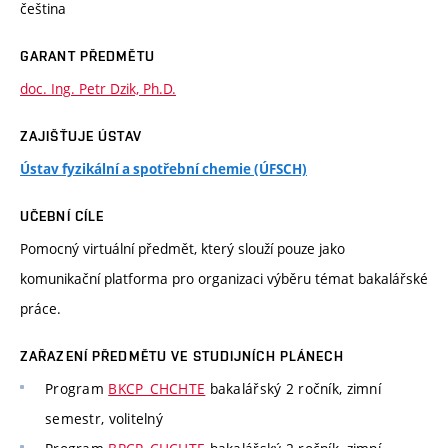
čeština
GARANT PŘEDMĚTU
doc. Ing. Petr Dzik, Ph.D.
ZAJIŠŤUJE ÚSTAV
Ústav fyzikální a spotřební chemie (ÚFSCH)
UČEBNÍ CÍLE
Pomocný virtuální předmět, který slouží pouze jako
komunikační platforma pro organizaci výběru témat bakalářské
práce.
ZAŘAZENÍ PŘEDMĚTU VE STUDIJNÍCH PLÁNECH
Program
BKCP_CHCHTE
bakalářský 2 ročník, zimní
semestr, volitelný