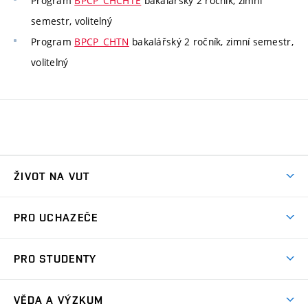
Program
BPCP_CHCHTE
bakalářský 2 ročník, zimní
semestr, volitelný
Program
BPCP_CHTN
bakalářský 2 ročník, zimní semestr,
volitelný
ŽIVOT NA VUT
Atmosféra VUT
PRO UCHAZEČE
Prostory školy
Proč na VUT
Koleje
PRO STUDENTY
Studijní programy
Stravování
Předměty
Studijní předpisy
Studium a stáže v zahraničí
Stipendia
Dny otevřených dveří
VĚDA A VÝZKUM
Sport na VUT