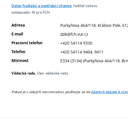
Ústav fyzikální a spotřební chemie
, ředitel ústavu
ambasador AI pro FCH
Adresa
Purkyňova 464/118, Královo Pole, 61
E-mail
dzik@fch.vut.cz
Pracovní telefon
+420 54114 9330
Telefon
+420 54114 9404, 9411
Místnost
E334 (3134) (Purkyňova 464/118, Br
Vědecká rada
, člen vědecké rady
Pokud je v údajích nesrovnalost, podívejte se do
častých otázek k viz