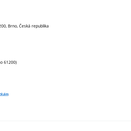
200, Brno, Česká republika
no 61200)
.
itkám