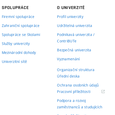
SPOLUPRÁCE
O UNIVERZITĚ
Firemní spolupráce
Profil univerzity
Zahraniční spolupráce
Udržitelná univerzita
Spolupráce se školami
Podnikavá univerzita /
ContriBUTe
Služby univerzity
Bezpečná univerzita
Mezinárodní dohody
Vyznamenání
Univerzitní sítě
Organizační struktura
Úřední deska
Ochrana osobních údajů
(externí
Pracovní příležitosti
odkaz)
Podpora a rozvoj
zaměstnanců a studujících