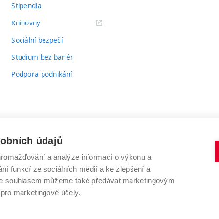
Stipendia
(externí
Knihovny
odkaz)
Sociální bezpečí
Studium bez bariér
Podpora podnikání
sobních údajů
romažďování a analýze informací o výkonu a
VYSOKÉ UČENÍ TECHNICKÉ V BRNĚ
ní funkcí ze sociálních médií a ke zlepšení a
Antonínská 548/1
www.vut.cz
 Se souhlasem můžeme také předávat marketingovým
602 00 Brno
vut@vutbr.cz
 pro marketingové účely.