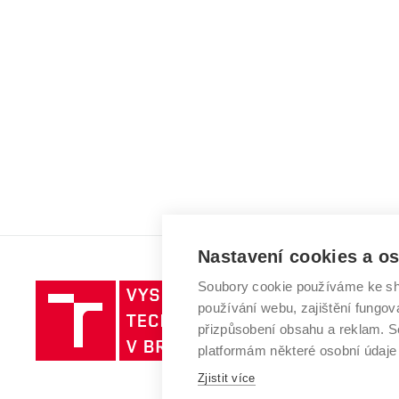
Nastavení cookies a o
Soubory cookie používáme ke sh
Vysoké
používání webu, zajištění fungová
učení
přizpůsobení obsahu a reklam.
technické
platformám některé osobní údaje
v
Brně
Zjistit více