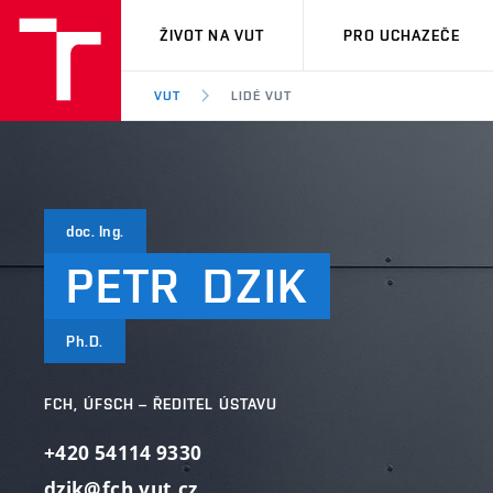
VUT
ŽIVOT NA VUT
PRO UCHAZEČE
VUT
LIDÉ VUT
doc. Ing.
PETR
DZIK
Ph.D.
FCH, ÚFSCH – ŘEDITEL ÚSTAVU
+420 54114 9330
dzik@fch.vut.cz