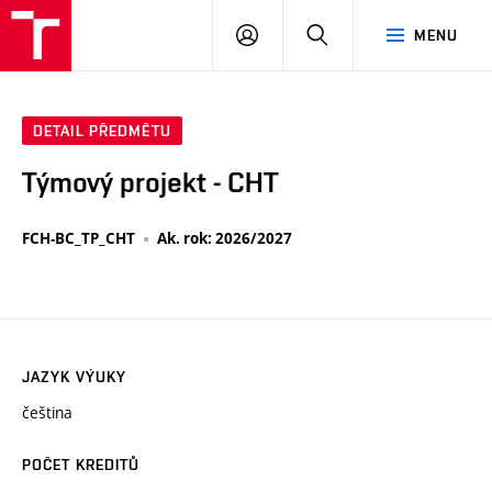
VUT
PŘIHLÁSIT
HLEDAT
MENU
SE
DETAIL PŘEDMĚTU
Týmový projekt - CHT
FCH-BC_TP_CHT
Ak. rok: 2026/2027
JAZYK VÝUKY
čeština
POČET KREDITŮ