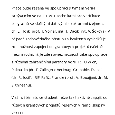
Práce bude řešena ve spolupráci s týmem VeriFIT
zabývajícím se na FIT VUT technikami pro verifikace
programů se složitými datovými strukturami (zejména
dr. L. Holík, prof. T. Vojnar, ing. T. Dacík, ing. V. Šoková). V
případě zodpovědného přístupu a kvalitních výsledků je
zde možnost zapojení do grantových projektů (včetně
mezinárodních). Je zde rovněž možnost úzké spolupráce
s různými zahraničními partnery VeriFIT: TU Wien,
Rakousko (dr. F. Zulleger); Verimag, Grenoble, Francie
(dr. R. Iosif); IRIF, Paříž, Francie (prof. A. Bouajjani, dr. M.
Sighireanu).
V rámci tématu se student může také aktivně zapojit do
různých grantových projektů řešených v rámci skupiny
VeriFIT.