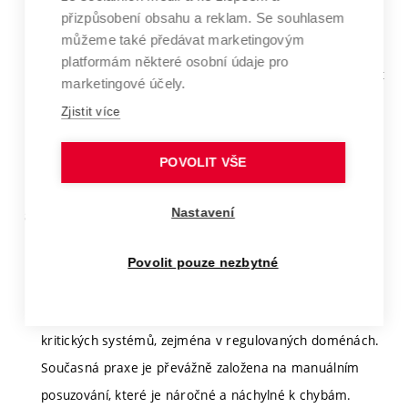
přizpůsobení obsahu a reklam. Se souhlasem
oblasti vestavěných a avionických systémů. Důraz bude
můžeme také předávat marketingovým
kladen na propojení formálních metod, testování
platformám některé osobní údaje pro
softwaru a technik automatizace analýzy, s cílem přispět
marketingové účely.
k systematickému a opakovatelnému hodnocení kvality
Zjistit více
testovacích sad.
POVOLIT VŠE
Školitel:
Rogalewicz Adam, doc. Mgr., Ph.D.
Nastavení
Automatizované techniky pro hodnocení testů
založených na požadavcích
Povolit pouze nezbytné
Hodnocení úplnosti testovacích sad vůči softwarovým
požadavkům představuje zásadní problém při verifikaci
kritických systémů, zejména v regulovaných doménách.
Současná praxe je převážně založena na manuálním
posuzování, které je náročné a náchylné k chybám.