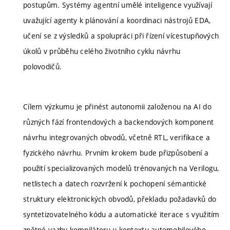
postupům. Systémy agentní umělé inteligence využívají
uvažující agenty k plánování a koordinaci nástrojů EDA,
učení se z výsledků a spolupráci při řízení vícestupňových
úkolů v průběhu celého životního cyklu návrhu
polovodičů.
Cílem výzkumu je přinést autonomii založenou na AI do
různých fází frontendových a backendových komponent
návrhu integrovaných obvodů, včetně RTL, verifikace a
fyzického návrhu. Prvním krokem bude přizpůsobení a
použití specializovaných modelů trénovaných na Verilogu,
netlistech a datech rozvržení k pochopení sémantické
struktury elektronických obvodů, překladu požadavků do
syntetizovatelného kódu a automatické iterace s využitím
zpětné vazby kompilátoru v kontextu automobilového