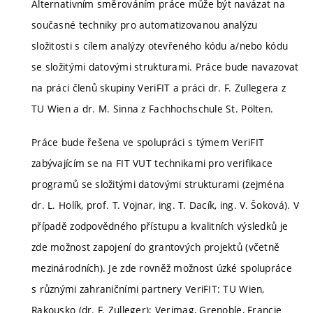
Alternativním směrováním práce může být navázat na
současné techniky pro automatizovanou analýzu
složitosti s cílem analýzy otevřeného kódu a/nebo kódu
se složitými datovými strukturami. Práce bude navazovat
na práci členů skupiny VeriFIT a práci dr. F. Zullegera z
TU Wien a dr. M. Sinna z Fachhochschule St. Pölten.
Práce bude řešena ve spolupráci s týmem VeriFIT
zabývajícím se na FIT VUT technikami pro verifikace
programů se složitými datovými strukturami (zejména
dr. L. Holík, prof. T. Vojnar, ing. T. Dacík, ing. V. Šoková). V
případě zodpovědného přístupu a kvalitních výsledků je
zde možnost zapojení do grantových projektů (včetně
mezinárodních). Je zde rovněž možnost úzké spolupráce
s různými zahraničními partnery VeriFIT: TU Wien,
Rakousko (dr. F. Zulleger); Verimag, Grenoble, Francie