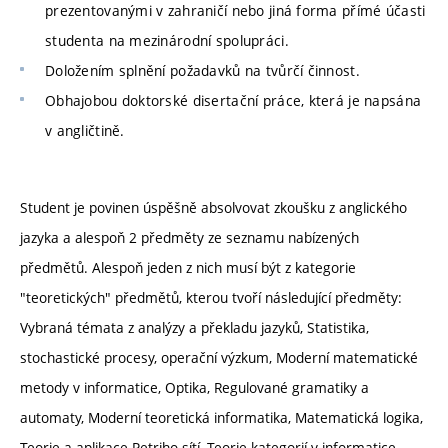
prezentovanými v zahraničí nebo jiná forma přímé účasti
studenta na mezinárodní spolupráci.
Doložením splnění požadavků na tvůrčí činnost.
Obhajobou doktorské disertační práce, která je napsána
v angličtině.
Student je povinen úspěšně absolvovat zkoušku z anglického
jazyka a alespoň 2 předměty ze seznamu nabízených
předmětů. Alespoň jeden z nich musí být z kategorie
"teoretických" předmětů, kterou tvoří následující předměty:
Vybraná témata z analýzy a překladu jazyků, Statistika,
stochastické procesy, operační výzkum, Moderní matematické
metody v informatice, Optika, Regulované gramatiky a
automaty, Moderní teoretická informatika, Matematická logika,
Teorie a aplikace Petriho sítí, Teorie kategorií v informatice,