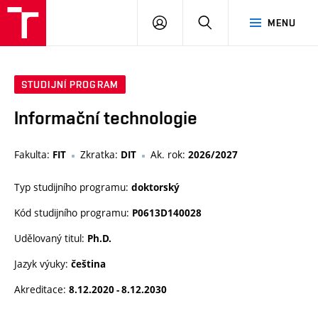
VUT
PŘIHLÁSIT
HLEDAT
MENU
SE
STUDIJNÍ PROGRAM
Informační technologie
Fakulta:
Zkratka:
Ak. rok:
FIT
DIT
2026/2027
Typ studijního programu:
doktorský
Kód studijního programu:
P0613D140028
Udělovaný titul:
Ph.D.
Jazyk výuky:
čeština
Akreditace:
8.12.2020 - 8.12.2030