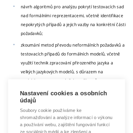
návrh algoritmů pro analýzu pokrytí testovacích sad
nad formálními reprezentacemi, včetně identifikace
nepokrytých případů a jejich vazby na konkrétní části
požadavků;
zkoumání metod převodu neformálních požadavků a
testovacích případů do formálních modelů, včetně
využití technik zpracování přirozeného jazyka a
velkých jazykových modelů, s důrazem na
spolehlivost a omezení těchto přístupů;
experimentální vyhodnocení navržených metod na
Nastavení cookies a osobních
údajů
realistických datech
Soubory cookie používáme ke
Součástí práce bude návrh a implementace
shromažďování a analýze informací o výkonu
prototypových nástrojů podporujících vybrané aspekty
a používání webu, zajištění fungování funkcí
navrženého přístupu a jejich ověření na příkladech z
ze sociálních médií a ke zlepšení a