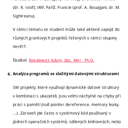
(dr. R. Iosif); IRIF, Paříž, Francie (prof. A. Bouajjani, dr. M.
Sighireanu).
V rámci tématu se student může také aktivně zapojit do
různých grantových projektů řešených v rámci skupiny
VeriFIT.
Školitel:
Rogalewicz Adam, doc. Mgr., Ph.D.
Analýza programů se složitými datovými strukturami
SW projekty, které využívají dynamické datové struktury
v kombinaci s ukazateli, jsou velmi náchylné na chyby při
práci s pamětí (null pointer dereference, memory leaky,
...). Zároveň jde často o systémový kód používaný v
jádrech operačních systémů, sdílených knihovnách, nebo