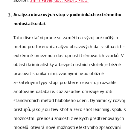
Školitel:
Smrž Pavel, doc. RNDr., Ph.D.
Analýza obrazových stop v podmínkách extrémního
nedostatku dat
Tato disertační práce se zaměří na vývoj pokročilých
metod pro forenzní analýzu obrazových dat v situacích s
extrémně omezenou dostupností trénovacích vzorků. V
oblasti kriminalistiky a bezpečnostních složek je běžné
pracovat s unikátními, vzácnými nebo obtížně
získatelnými typy stop, pro které neexistují rozsáhlé
anotované databáze, což zásadně omezuje využití
standardních metod hlubokého učení. Dynamický rozvoj
přístupů, jako jsou few-shot a zero-shot learning, spolu s
možnostmi přenosu znalostí z velkých předtrénovaných
modelů, otevírá nové možnosti efektivního zpracování